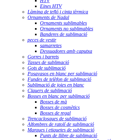
HTV
Eines HTV
Làmina de tefló i cinta tèrmica
Ornaments de Nadal
Ornaments sublimables
Ornaments no sublimables
Banderes de sublimació
peces de vestir
samarretes
Dessuadores amb caputxa
Gorres i barrets
Tasses de sublimació
Gots de sublimació
Posavasos en blanc per sublimació
Fundes de telèfon de sublimació
Sublimació de joies en blanc
Clauers de sublimació
Bosses en blanc per sublimació
Bosses de mà
Bosses de cosmètics
Bosses de regal
Trencaclosques de sublimació
Alfombres de ratolí de sublimació
Marques i etiquetes de sublimació
Punts de llibre de sublimació