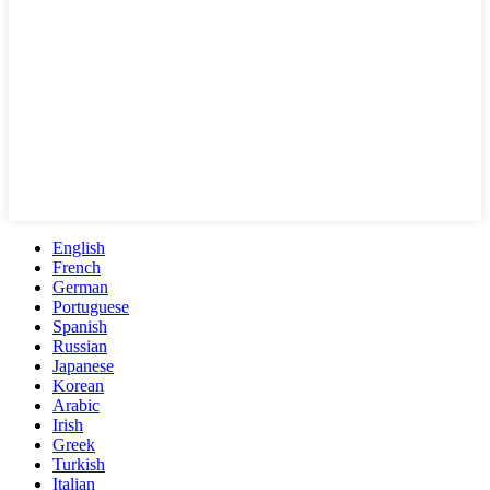
English
French
German
Portuguese
Spanish
Russian
Japanese
Korean
Arabic
Irish
Greek
Turkish
Italian