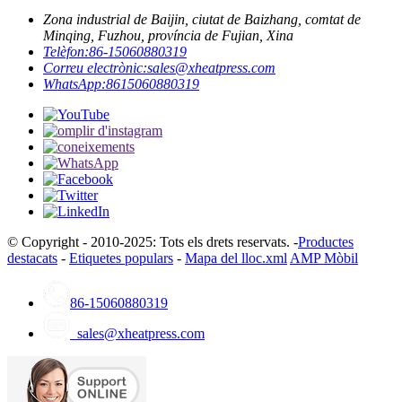
Zona industrial de Baijin, ciutat de Baizhang, comtat de
Minqing, Fuzhou, província de Fujian, Xina
Telèfon:
86-15060880319
Correu electrònic:
sales@xheatpress.com
WhatsApp:
8615060880319
© Copyright - 2010-2025: Tots els drets reservats. -
Productes
destacats
-
Etiquetes populars
-
Mapa del lloc.xml
AMP Mòbil
86-15060880319
sales@xheatpress.com