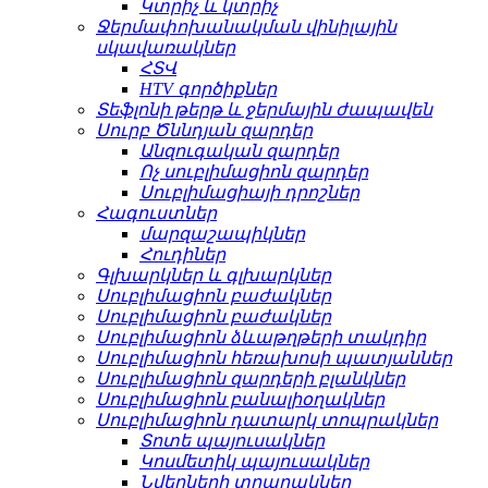
Կտրիչ և կտրիչ
Ջերմափոխանակման վինիլային
սկավառակներ
ՀՏՎ
HTV գործիքներ
Տեֆլոնի թերթ և ջերմային ժապավեն
Սուրբ Ծննդյան զարդեր
Անզուգական զարդեր
Ոչ սուբլիմացիոն զարդեր
Սուբլիմացիայի դրոշներ
Հագուստներ
մարզաշապիկներ
Հուդիներ
Գլխարկներ և գլխարկներ
Սուբլիմացիոն բաժակներ
Սուբլիմացիոն բաժակներ
Սուբլիմացիոն ձևաթղթերի տակդիր
Սուբլիմացիոն հեռախոսի պատյաններ
Սուբլիմացիոն զարդերի բլանկներ
Սուբլիմացիոն բանալիօղակներ
Սուբլիմացիոն դատարկ տոպրակներ
Տոտե պայուսակներ
Կոսմետիկ պայուսակներ
Նվերների տոպրակներ