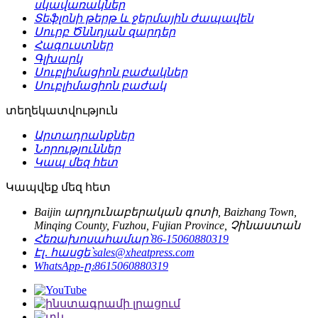
սկավառակներ
Տեֆլոնի թերթ և ջերմային ժապավեն
Սուրբ Ծննդյան զարդեր
Հագուստներ
Գլխարկ
Սուբլիմացիոն բաժակներ
Սուբլիմացիոն բաժակ
տեղեկատվություն
Արտադրանքներ
Նորություններ
Կապ մեզ հետ
Կապվեք մեզ հետ
Baijin արդյունաբերական գոտի, Baizhang Town,
Minqing County, Fuzhou, Fujian Province, Չինաստան
Հեռախոսահամար՝
86-15060880319
Էլ․ հասցե՝
sales@xheatpress.com
WhatsApp-ը։
8615060880319