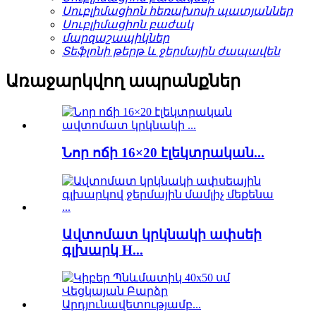
Սուբլիմացիոն հեռախոսի պատյաններ
Սուբլիմացիոն բաժակ
մարզաշապիկներ
Տեֆլոնի թերթ և ջերմային ժապավեն
Առաջարկվող ապրանքներ
Նոր ոճի 16×20 էլեկտրական...
Ավտոմատ կրկնակի ափսեի
գլխարկ H...