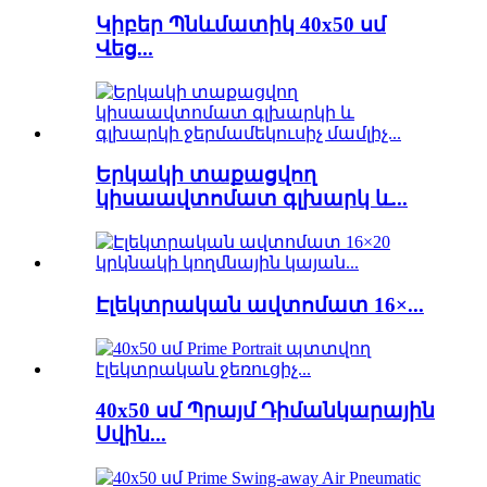
Կիբեր Պնևմատիկ 40x50 սմ
Վեց...
Երկակի տաքացվող
կիսաավտոմատ գլխարկ և...
Էլեկտրական ավտոմատ 16×...
40x50 սմ Պրայմ Դիմանկարային
Սվին...