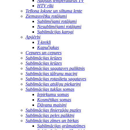
Augstas temperatūras TV
HTV rīki
Teflona loksne un siltuma lente
Ziemassvētku rotājumi
Sublimējami rotājumi
Nesublimējami rotājumi
Sublimācijas karogi
Apģērbi
T-krekli
Kapučjakas
Cepures un cepures
Sublimācijas krūzes
Sublimācijas krūzes
Sublimācijas sagataves paliktnis
Sublimācijas tālruņu maciņi
Sublimācijas rotaslietu sagataves
Sublimācijas atslēgu piekariņi
Sublimācijas tukšas somas
Iepirkumu somas
Kosmētikas somas
Dāvanu maisiņi
Sublimācijas finierzāģu puzles
Sublimācijas peles paliktņi
Sublimācijas zīmes un birkas
Sublimācijas grāmatzīmes