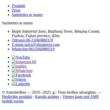
Produkti
Ziņas
Sazinieties ar mums
Sazinieties ar mums
Baijin Industrial Zone, Baizhang Town, Minqing County,
Fuzhou, Fujian province, Ķīna
Tālrunis:
86-15060880319
E-pasts:
sales@xheatpress.com
WhatsApp:
8615060880319
© Autortiesības — 2010.–2025. g.: Visas tiesības aizsargātas. —
Piedāvātie produkti
-
Karstās atzīmes
-
Vietnes karte.xml
AMP
mobilā versija