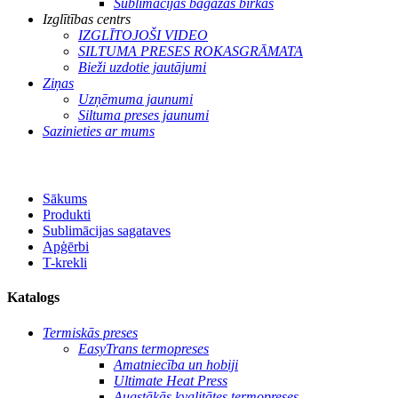
Sublimācijas bagāžas birkas
Izglītības centrs
IZGLĪTOJOŠI VIDEO
SILTUMA PRESES ROKASGRĀMATA
Bieži uzdotie jautājumi
Ziņas
Uzņēmuma jaunumi
Siltuma preses jaunumi
Sazinieties ar mums
Sākums
Produkti
Sublimācijas sagataves
Apģērbi
T-krekli
Katalogs
Termiskās preses
EasyTrans termopreses
Amatniecība un hobiji
Ultimate Heat Press
Augstākās kvalitātes termopreses