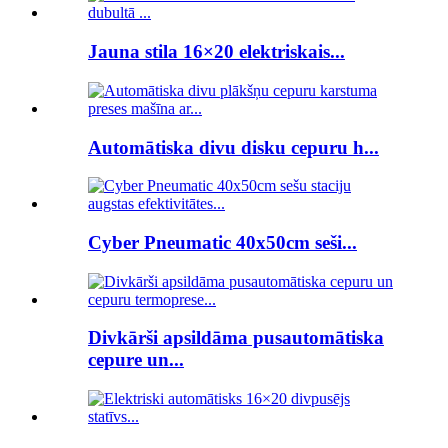
Jauna stila 16×20 elektriskais...
Automātiska divu disku cepuru h...
Cyber ​​Pneumatic 40x50cm seši...
Divkārši apsildāma pusautomātiska
cepure un...