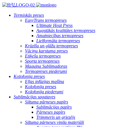
Termiskās preses
EasyTrans termopreses
Ultimate Heat Press
Augstākās kvalitātes termopreses
Amatniecības termopreses
Lielformāta termopreses
Krūzīšu un glāžu termopreses
Vāciņu karstuma preses
Etiķešu termopreses
Sporta termopreses
Maquina Sublimadoras
Termopreses piederumi
Kolofonija preses
Eļļas infūzijas mašīna
Kolofonija preses
Kolofonija piederumi
Sublimācijas sagataves
Siltuma pārneses papīrs
Sublimācijas papīrs
Pārneses papīrs
Trimmeris un griezējs
Siltuma pārneses vinila materiāli