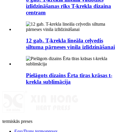
izlīdzināšanas rīks T-krekla dizaina
centram
12 gab. T-krekla lineāla ceļvedis
siltuma pārneses vinila izlīdzināšanai
Pielāgots dizains Ērta tīras krāsas t-
krekla sublimācija
termiskās preses
EasyTrans termopreses