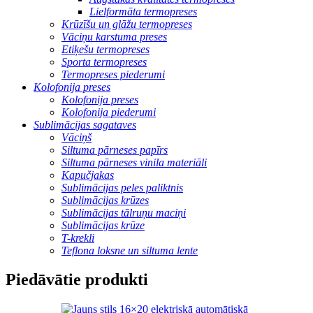
Lielformāta termopreses
Krūzīšu un glāžu termopreses
Vāciņu karstuma preses
Etiķešu termopreses
Sporta termopreses
Termopreses piederumi
Kolofonija preses
Kolofonija preses
Kolofonija piederumi
Sublimācijas sagataves
Vāciņš
Siltuma pārneses papīrs
Siltuma pārneses vinila materiāli
Kapučjakas
Sublimācijas peles paliktnis
Sublimācijas krūzes
Sublimācijas tālruņu maciņi
Sublimācijas krūze
T-krekli
Teflona loksne un siltuma lente
Piedāvātie produkti