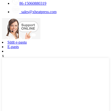
86-15060880319
sales@xheatpress.com
Sūtīt e-pastu
E-pasts
x