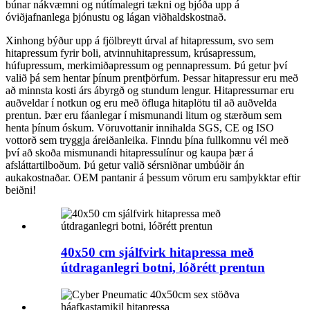
búnar nákvæmni og nútímalegri tækni og bjóða upp á
óviðjafnanlega þjónustu og lágan viðhaldskostnað.
Xinhong býður upp á fjölbreytt úrval af hitapressum, svo sem
hitapressum fyrir boli, atvinnuhitapressum, krúsapressum,
húfupressum, merkimiðapressum og pennapressum. Þú getur því
valið þá sem hentar þínum prentþörfum. Þessar hitapressur eru með
að minnsta kosti árs ábyrgð og stundum lengur. Hitapressurnar eru
auðveldar í notkun og eru með öfluga hitaplötu til að auðvelda
prentun. Þær eru fáanlegar í mismunandi litum og stærðum sem
henta þínum óskum. Vöruvottanir innihalda SGS, CE og ISO
vottorð sem tryggja áreiðanleika. Finndu þína fullkomnu vél með
því að skoða mismunandi hitapressulínur og kaupa þær á
afsláttartilboðum. Þú getur valið sérsniðnar umbúðir án
aukakostnaðar. OEM pantanir á þessum vörum eru samþykktar eftir
beiðni!
40x50 cm sjálfvirk hitapressa með
útdraganlegri botni, lóðrétt prentun