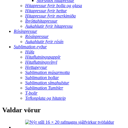
Stórsniðs hitapressur
Hitapressur fyrir bolla og glasa
Hitapressur fyrir hettur
Hitapressur fyrir merkimiða
Íþróttahitapressur
Aukahlutir fyrir hitapressu
Rósínpressur
Rósínpressur
Aukahlutir fyrir rósín
Sublimation eyður
Húfa
Hitaflutningspappír
Hitaflutningsvínyl
Hettupeysur
Sublimation músarmotta
Sublimation bollar
Sublimation símahulstur
Sublimation Tumbler
T-bolir
Teflonplata og hitateip
Valdar vörur