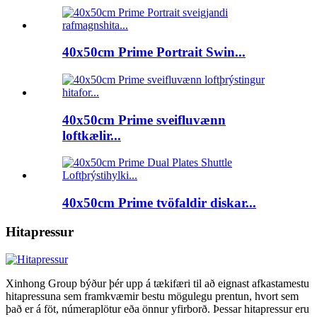
40x50cm Prime Portrait Swin...
40x50cm Prime sveifluvænn
loftkælir...
40x50cm Prime tvöfaldir diskar...
Hitapressur
Xinhong Group býður þér upp á tækifæri til að eignast afkastamestu
hitapressuna sem framkvæmir bestu mögulegu prentun, hvort sem
það er á föt, númeraplötur eða önnur yfirborð. Þessar hitapressur eru