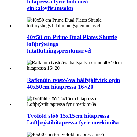
hitapressa fyrir boli með
einkaleyfisumsókn
40x50 cm Prime Dual Plates Shuttle
loftþrýstings
hitaflutningsprentunarvél
Rafknúin tvístöðva hálfsjálfvirk opin
40x50cm hitapressa 16×20
Tvöföld stöð 15x15cm hitapressa
Loftþrýstihitapressa fyrir merkimiða