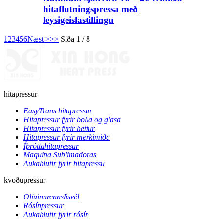
hitaflutningspressa með
leysigeislastillingu
1
2
3
4
5
6
Næst >
>>
Síða 1 / 8
hitapressur
EasyTrans hitapressur
Hitapressur fyrir bolla og glasa
Hitapressur fyrir hettur
Hitapressur fyrir merkimiða
Íþróttahitapressur
Maquina Sublimadoras
Aukahlutir fyrir hitapressu
kvoðupressur
Olíuinnrennslisvél
Rósínpressur
Aukahlutir fyrir rósín