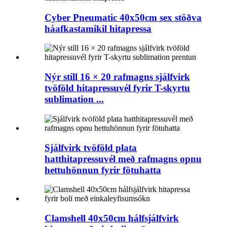
Cyber ​​Pneumatic 40x50cm sex stöðva
háafkastamikil hitapressa
Nýr stíll 16 × 20 rafmagns sjálfvirk
tvöföld hitapressuvél fyrir T-skyrtu
sublimation ...
Sjálfvirk tvöföld plata
hatthitapressuvél með rafmagns opnu
hettuhönnun fyrir fötuhatta
Clamshell 40x50cm hálfsjálfvirk