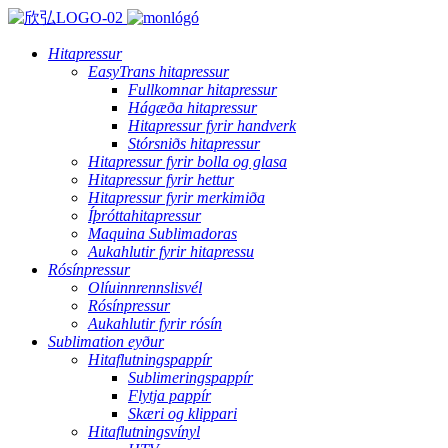
Hitapressur
EasyTrans hitapressur
Fullkomnar hitapressur
Hágæða hitapressur
Hitapressur fyrir handverk
Stórsniðs hitapressur
Hitapressur fyrir bolla og glasa
Hitapressur fyrir hettur
Hitapressur fyrir merkimiða
Íþróttahitapressur
Maquina Sublimadoras
Aukahlutir fyrir hitapressu
Rósínpressur
Olíuinnrennslisvél
Rósínpressur
Aukahlutir fyrir rósín
Sublimation eyður
Hitaflutningspappír
Sublimeringspappír
Flytja pappír
Skæri og klippari
Hitaflutningsvínyl