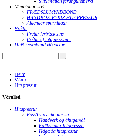
Sublimation farangursmerki
Menntamiðstöð
FRÆÐSLUMYNDBÖND
HANDBÓK FYRIR HITAPRESSUR
Algengar spurningar
Fréttir
Fréttir fyrirtækisins
Fréttir af hitapressunni
Hafðu samband við okkur
Heim
Vörur
Hitapressur
Vörulisti
Hitapressur
EasyTrans hitapressur
Handverk og áhugamál
Fullkomnar hitapressur
Hágæða hitapressur