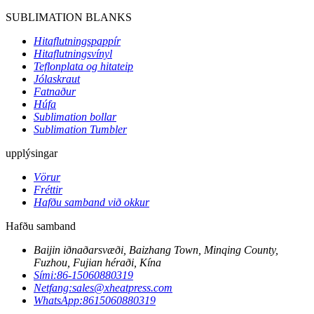
SUBLIMATION BLANKS
Hitaflutningspappír
Hitaflutningsvínyl
Teflonplata og hitateip
Jólaskraut
Fatnaður
Húfa
Sublimation bollar
Sublimation Tumbler
upplýsingar
Vörur
Fréttir
Hafðu samband við okkur
Hafðu samband
Baijin iðnaðarsvæði, Baizhang Town, Minqing County,
Fuzhou, Fujian héraði, Kína
Sími:
86-15060880319
Netfang:
sales@xheatpress.com
WhatsApp:
8615060880319