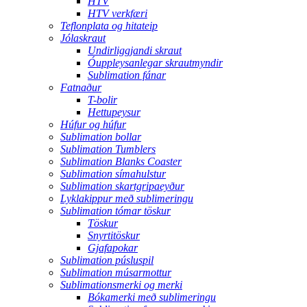
HTV
HTV verkfæri
Teflonplata og hitateip
Jólaskraut
Undirliggjandi skraut
Óuppleysanlegar skrautmyndir
Sublimation fánar
Fatnaður
T-bolir
Hettupeysur
Húfur og húfur
Sublimation bollar
Sublimation Tumblers
Sublimation Blanks Coaster
Sublimation símahulstur
Sublimation skartgripaeyður
Lyklakippur með sublimeringu
Sublimation tómar töskur
Töskur
Snyrtitöskur
Gjafapokar
Sublimation púsluspil
Sublimation músarmottur
Sublimationsmerki og merki
Bókamerki með sublimeringu