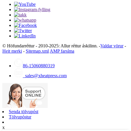
© Höfundarréttur - 2010-2025: Allur réttur áskilinn. -
Valdar vörur
-
Heit merki
-
Sitemap.xml
AMP farsíma
86-15060880319
sales@xheatpress.com
Senda tölvupóst
Tölvupóstur
x