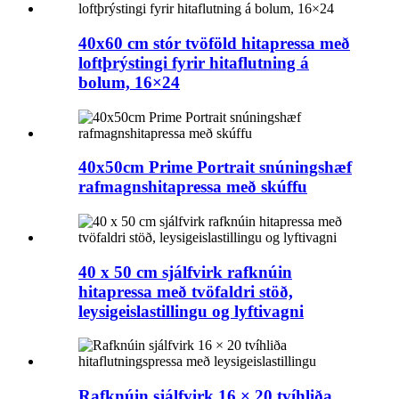
40x60 cm stór tvöföld hitapressa með
loftþrýstingi fyrir hitaflutning á
bolum, 16×24
40x50cm Prime Portrait snúningshæf
rafmagnshitapressa með skúffu
40 x 50 cm sjálfvirk rafknúin
hitapressa með tvöfaldri stöð,
leysigeislastillingu og lyftivagni
Rafknúin sjálfvirk 16 × 20 tvíhliða