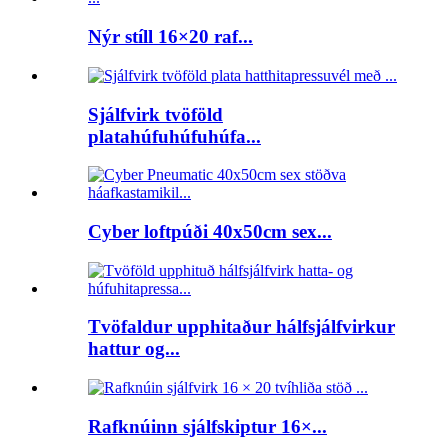
Nýr stíll 16×20 raf...
Sjálfvirk tvöföld
platahúfuhúfuhúfa...
Cyber ​​loftpúði 40x50cm sex...
Tvöfaldur upphitaður hálfsjálfvirkur
hattur og...
Rafknúinn sjálfskiptur 16×...