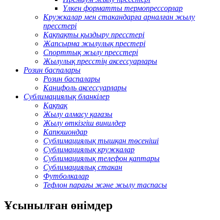
Үлкен форматты термопрессорлар
Кружкалар мен стакандарға арналған жылу
пресстері
Қақпақты қыздыру пресстері
Жапсырма жылулық престері
Спорттық жылу пресстері
Жылулық пресстің аксессуарлары
Розин баспалары
Розин баспалары
Канифоль аксессуарлары
Сублимациялық бланкілер
Қақпақ
Жылу алмасу қағазы
Жылу өткізгіш винилдер
Капюшондар
Сублимациялық тышқан төсеніші
Сублимациялық кружкалар
Сублимациялық телефон қаптары
Сублимациялық стакан
Футболкалар
Тефлон парағы және жылу таспасы
Ұсынылған өнімдер