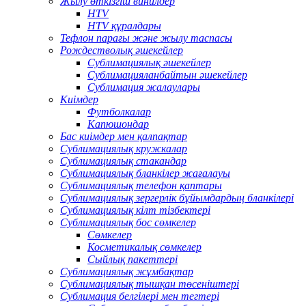
Жылу өткізгіш винилдер
HTV
HTV құралдары
Тефлон парағы және жылу таспасы
Рождестволық әшекейлер
Сублимациялық әшекейлер
Сублимацияланбайтын әшекейлер
Сублимация жалаулары
Киімдер
Футболкалар
Капюшондар
Бас киімдер мен қалпақтар
Сублимациялық кружкалар
Сублимациялық стакандар
Сублимациялық бланкілер жағалауы
Сублимациялық телефон қаптары
Сублимациялық зергерлік бұйымдардың бланкілері
Сублимациялық кілт тізбектері
Сублимациялық бос сөмкелер
Сөмкелер
Косметикалық сөмкелер
Сыйлық пакеттері
Сублимациялық жұмбақтар
Сублимациялық тышқан төсеніштері
Сублимация белгілері мен тегтері