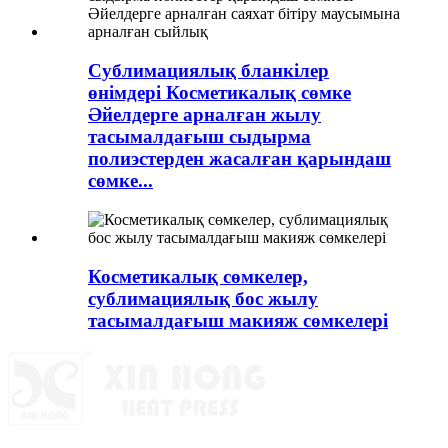
Сублимациялық бланкілер
өнімдері Косметикалық сөмке
Әйелдерге арналған жылу
тасымалдағыш сыдырма
полиэстерден жасалған қарындаш
сөмке...
Косметикалық сөмкелер,
сублимациялық бос жылу
тасымалдағыш макияж сөмкелері