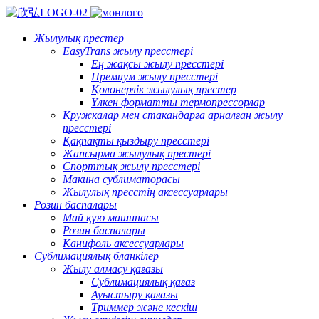
Жылулық престер
EasyTrans жылу пресстері
Ең жақсы жылу пресстері
Премиум жылу пресстері
Қолөнерлік жылулық престер
Үлкен форматты термопрессорлар
Кружкалар мен стакандарға арналған жылу
пресстері
Қақпақты қыздыру пресстері
Жапсырма жылулық престері
Спорттық жылу пресстері
Макина сублиматорасы
Жылулық пресстің аксессуарлары
Розин баспалары
Май құю машинасы
Розин баспалары
Канифоль аксессуарлары
Сублимациялық бланкілер
Жылу алмасу қағазы
Сублимациялық қағаз
Ауыстыру қағазы
Триммер және кескіш