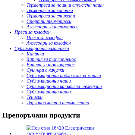
Термопреси за чаши и стъклени чаши
Термопреси за капачки
Термопреси за етикети
Спортни термопреси
Аксесоари за термопреси
Преси за колофон
Преси за колофон
Аксесоари за колофон
Сублимационни заготовки
Капачка
Хартия за топлопренос
Винили за топлопренос
Суичъри с качулки
Сублимационна подложка за мишка
Сублимационни чаши
Сублимационни калъфи за телефони
Сублимационна чаша
Тениски
Тефлонов лист и термо лента
Препоръчани продукти