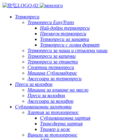
Термопреси
Термопреси EasyTrans
Най-добри термопреси
Премиум термопреси
Термопреси за занаяти
Термопреси с голям формат
Термопреси за чаши и стъклени чаши
Термопреси за капачки
Термопреси за етикети
Спортни термопреси
Машина Сублимадорас
Аксесоари за термопреси
Преси за колофон
Машина за вливане на масло
Преси за колофон
Аксесоари за колофон
Сублимационни заготовки
Хартия за топлопренос
Сублимационна хартия
Трансферна хартия
Тример и нож
Винили за топлопренос