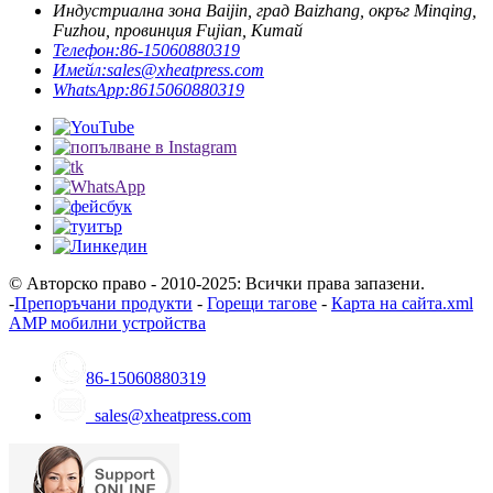
Индустриална зона Baijin, град Baizhang, окръг Minqing,
Fuzhou, провинция Fujian, Китай
Телефон:
86-15060880319
Имейл:
sales@xheatpress.com
WhatsApp:
8615060880319
© Авторско право - 2010-2025: Всички права запазени.
-
Препоръчани продукти
-
Горещи тагове
-
Карта на сайта.xml
AMP мобилни устройства
86-15060880319
sales@xheatpress.com