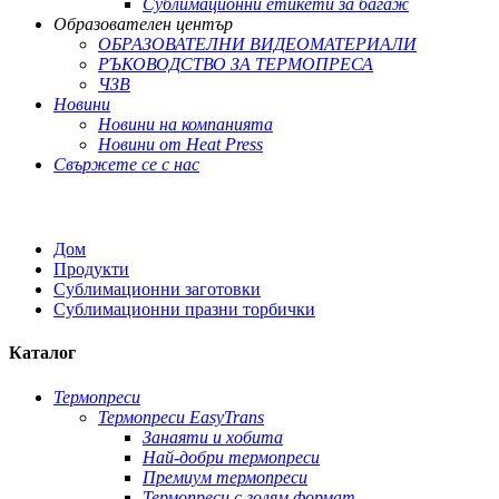
Сублимационни етикети за багаж
Образователен център
ОБРАЗОВАТЕЛНИ ВИДЕОМАТЕРИАЛИ
РЪКОВОДСТВО ЗА ТЕРМОПРЕСА
ЧЗВ
Новини
Новини на компанията
Новини от Heat Press
Свържете се с нас
Дом
Продукти
Сублимационни заготовки
Сублимационни празни торбички
Каталог
Термопреси
Термопреси EasyTrans
Занаяти и хобита
Най-добри термопреси
Премиум термопреси
Термопреси с голям формат