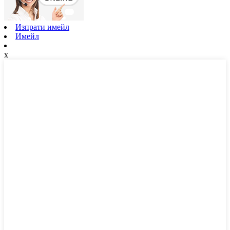
Изпрати имейл
Имейл
x