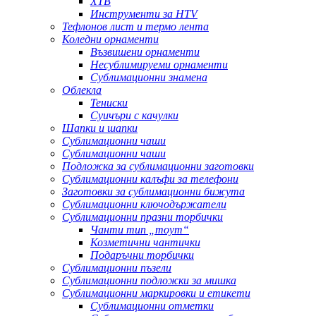
ХТВ
Инструменти за HTV
Тефлонов лист и термо лента
Коледни орнаменти
Възвишени орнаменти
Несублимируеми орнаменти
Сублимационни знамена
Облекла
Тениски
Суичъри с качулки
Шапки и шапки
Сублимационни чаши
Сублимационни чаши
Подложка за сублимационни заготовки
Сублимационни калъфи за телефони
Заготовки за сублимационни бижута
Сублимационни ключодържатели
Сублимационни празни торбички
Чанти тип „тоут“
Козметични чантички
Подаръчни торбички
Сублимационни пъзели
Сублимационни подложки за мишка
Сублимационни маркировки и етикети
Сублимационни отметки