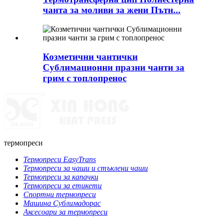
чанта за моливи за жени Пътн...
Козметични чантички
Сублимационни празни чанти за
грим с топлопренос
термопреси
Термопреси EasyTrans
Термопреси за чаши и стъклени чаши
Термопреси за капачки
Термопреси за етикети
Спортни термопреси
Машина Сублимадорас
Аксесоари за термопреси