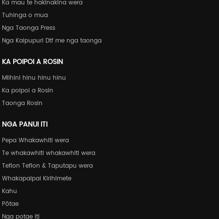
Ka mau te hakinakina wera
Tuhinga o mua
Nga Taonga Press
Nga Kaipupuri Dtf me nga taonga
KA POIPOI A ROSIN
Miihini hinu hinu hinu
Ka poipoi a Rosin
Taonga Rosin
NGA PANUI ITI
Pepa Whakawhiti wera
Te whakawhiti whakawhiti wera
Teflon Teflon & Taputapu wera
Whakapaipai Kirihimete
Kahu
Pōtae
Nga potae iti