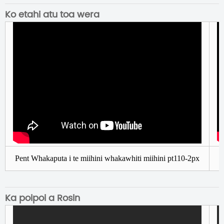
Ko etahi atu toa wera
P
Pent Whakaputa i te miihini whakawhiti miihini pt110-2px
Ka poipoi a Rosin