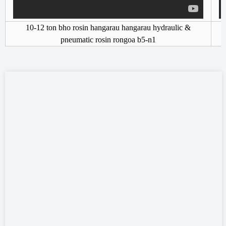
10-12 ton bho rosin hangarau hangarau hydraulic &
1
pneumatic rosin rongoa b5-n1