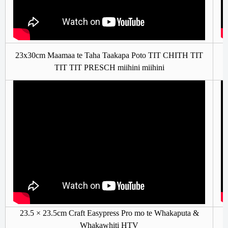
3
23x30cm Maamaa te Taha Taakapa Poto TIT CHITH TIT
TIT TIT PRESCH miihini miihini
23.5 × 23.5cm Craft Easypress Pro mo te Whakaputa &
4
Whakawhiti HTV