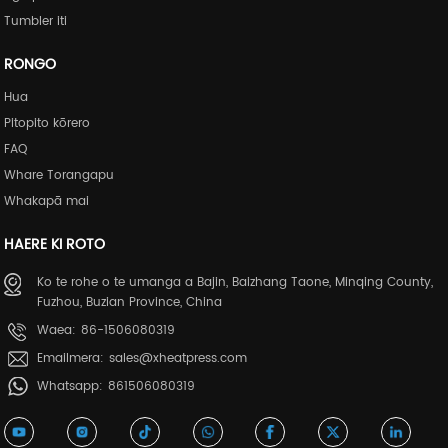
Tumbler iti
RONGO
Hua
Pitopito kōrero
FAQ
Whare Torangapu
Whakapā mai
HAERE KI ROTO
Ko te rohe o te umanga a Bajin, Baizhang Taone, Minqing County,
Fuzhou, Buzian Province, China
Waea:
86-1506080319
Emailmera:
sales@xheatpress.com
Whatsapp:
861506080319