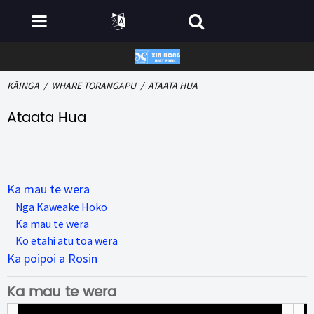
KĀINGA
WHARE TORANGAPU
ATAATA HUA
Ataata Hua
Ka mau te wera
Nga Kaweake Hoko
Ka mau te wera
Ko etahi atu toa wera
Ka poipoi a Rosin
Ka mau te wera