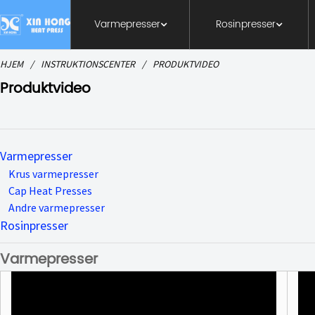
Varmepresser
Rosinpresser
HJEM
INSTRUKTIONSCENTER
PRODUKTVIDEO
Produktvideo
Varmepresser
Krus varmepresser
Cap Heat Presses
Andre varmepresser
Rosinpresser
Varmepresser