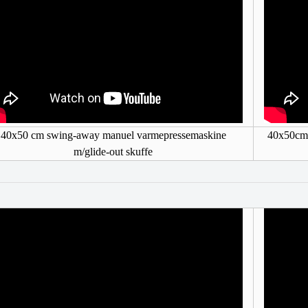
40x50 cm swing-away manuel varmepressemaskine
40x50cm 
m/glide-out skuffe