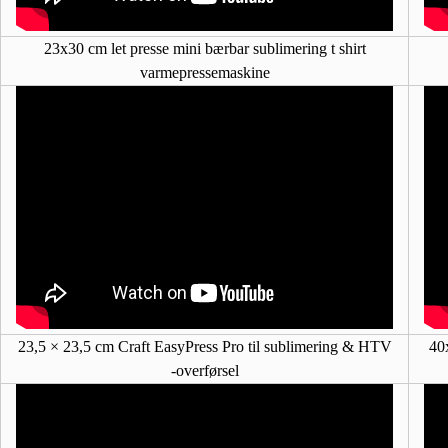
23x30 cm let presse mini bærbar sublimering t shirt
varmepressemaskine
23,5 × 23,5 cm Craft EasyPress Pro til sublimering & HTV
40
-overførsel