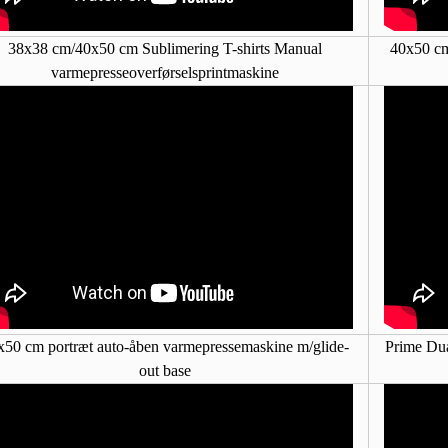
38x38 cm/40x50 cm Sublimering T-shirts Manual
40x50 cm
varmepresseoverførselsprintmaskine
x50 cm portræt auto-åben varmepressemaskine m/glide-
Prime Dua
out base