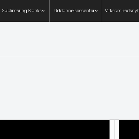
Sublimering Blanks
Uddannelsescenter
Virksomhedsnyh