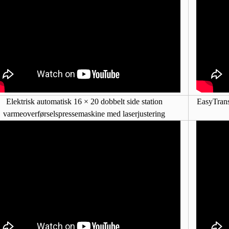
Elektrisk automatisk 16 × 20 dobbelt side station
EasyTrans
varmeoverførselspressemaskine med laserjustering