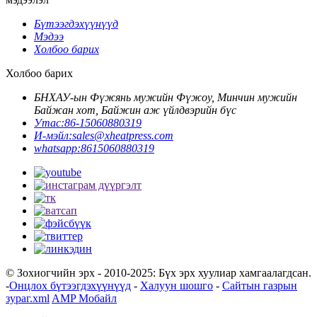
Бүтээгдэхүүнүүд
Мэдээ
Холбоо барих
Холбоо барих
БНХАУ-ын Фүжянь мужийн Фүжоу, Минчин мужийн
Байжан хот, Байжин аж үйлдвэрийн бүс
Утас:
86-15060880319
И-мэйл:
sales@xheatpress.com
whatsapp:
8615060880319
© Зохиогчийн эрх - 2010-2025: Бүх эрх хуулиар хамгаалагдсан.
-
Онцлох бүтээгдэхүүнүүд
-
Халуун шошго
-
Сайтын газрын
зураг.xml
AMP Мобайл