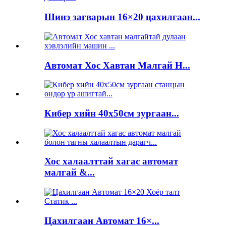
Шинэ загварын 16×20 цахилгаан...
Автомат Хос Хавтан Малгай H...
Кибер хийн 40x50см зургаан...
Хос халаалттай хагас автомат
малгай &...
Цахилгаан Автомат 16×...