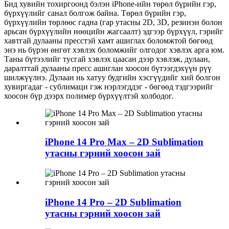
Бид хувийн тохиргоонд бэлэн iPhone-ийн төрөл бүрийн гэр,
бүрхүүлийг санал болгож байна. Төрөл бүрийн гэр,
бүрхүүлийн төрлөөс гадна (гар утасны 2D, 3D, резинэн болон
арьсан бүрхүүлийн нөөцийн жагсаалт) эдгээр бүрхүүл, гэрийг
хавтгай дулааны пресстэй хамт ашиглах боломжтой бөгөөд
энэ нь бүрэн өнгөт хэвлэх боломжийг олгодог хэвлэх арга юм.
Таны бүтээлийг тусгай хэвлэх цаасан дээр хэвлэж, дулаан,
даралттай дулааны пресс ашиглан хоосон бүтээгдэхүүн рүү
шилжүүлнэ. Дулаан нь хатуу будгийн хэсгүүдийг хий болгон
хувиргадаг - сублимаци гэж нэрлэгддэг - бөгөөд тэдгээрийг
хоосон бүр дээрх полимер бүрхүүлтэй холбодог.
iPhone 14 Pro Max – 2D Sublimation
утасны гэрний хоосон зай
iPhone 14 Pro – 2D Sublimation
утасны гэрний хоосон зай