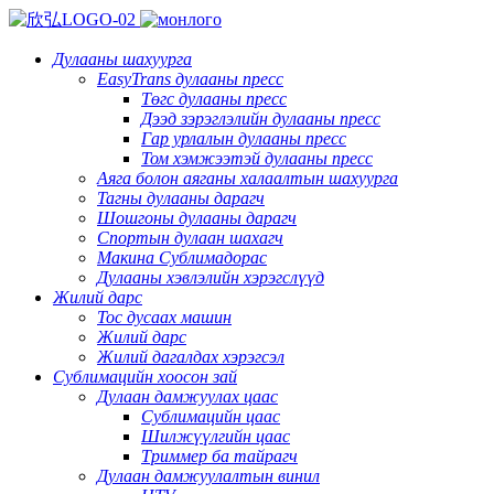
Дулааны шахуурга
EasyTrans дулааны пресс
Төгс дулааны пресс
Дээд зэрэглэлийн дулааны пресс
Гар урлалын дулааны пресс
Том хэмжээтэй дулааны пресс
Аяга болон аяганы халаалтын шахуурга
Тагны дулааны дарагч
Шошгоны дулааны дарагч
Спортын дулаан шахагч
Макина Сублимадорас
Дулааны хэвлэлийн хэрэгслүүд
Жилий дарс
Тос дусаах машин
Жилий дарс
Жилий дагалдах хэрэгсэл
Сублимацийн хоосон зай
Дулаан дамжуулах цаас
Сублимацийн цаас
Шилжүүлгийн цаас
Триммер ба тайрагч
Дулаан дамжуулалтын винил