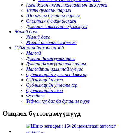
Аяга болон аяганы халаалтын шахуурга
Тагны дулааны дарагч
Шошгоны дулааны дарагч
Спортын дулаан шахагч
Дулааны хэвлэлийн хэрэгслүүд
Жилий дарс
Жилий дарс
Жилий дагалдах хэрэгсэл
Сублимацийн хоосон зай
Малгай
Дулаан дамжуулах цаас
Дулаан дамжуулалтын винил
Малгайтай цамцтай хувцас
Сублимацийн хулганы дэвсгэр
Сублимацийн аяга
Сублимацийн утасны гэр
Сублимацийн аяга
Футболк
Тефлон хуудас ба дулааны тууз
Онцлох бүтээгдэхүүнүүд