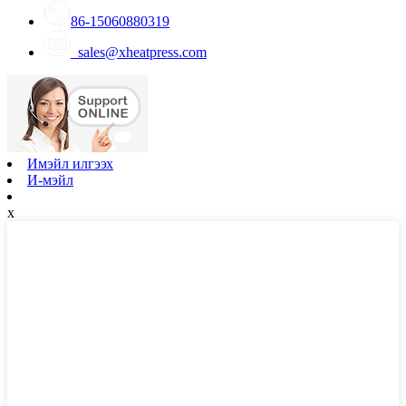
86-15060880319
sales@xheatpress.com
Имэйл илгээх
И-мэйл
x