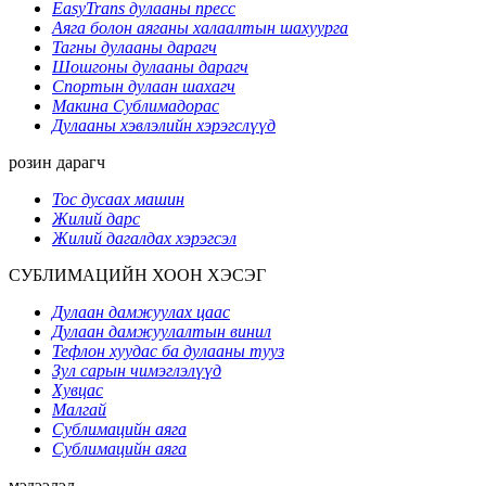
EasyTrans дулааны пресс
Аяга болон аяганы халаалтын шахуурга
Тагны дулааны дарагч
Шошгоны дулааны дарагч
Спортын дулаан шахагч
Макина Сублимадорас
Дулааны хэвлэлийн хэрэгслүүд
розин дарагч
Тос дусаах машин
Жилий дарс
Жилий дагалдах хэрэгсэл
СУБЛИМАЦИЙН ХООН ХЭСЭГ
Дулаан дамжуулах цаас
Дулаан дамжуулалтын винил
Тефлон хуудас ба дулааны тууз
Зул сарын чимэглэлүүд
Хувцас
Малгай
Сублимацийн аяга
Сублимацийн аяга
мэдээлэл