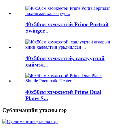
40x50см хэмжээтэй Prime Portrait
Swinger...
40x50см хэмжээтэй, савлууртай
хиймэл...
40x50см хэмжээтэй Prime Dual
Plates S...
Сублимацийн утасны гэр