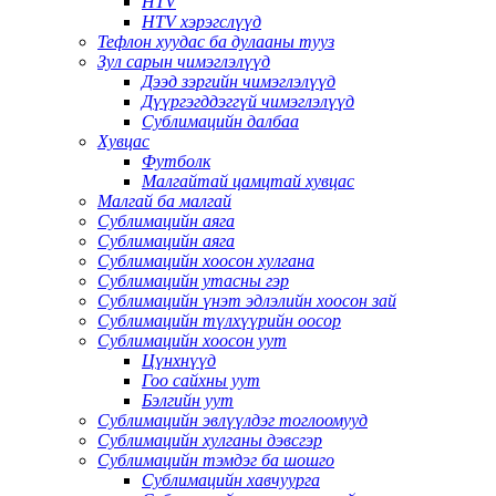
HTV
HTV хэрэгслүүд
Тефлон хуудас ба дулааны тууз
Зул сарын чимэглэлүүд
Дээд зэргийн чимэглэлүүд
Дүүргэгддэггүй чимэглэлүүд
Сублимацийн далбаа
Хувцас
Футболк
Малгайтай цамцтай хувцас
Малгай ба малгай
Сублимацийн аяга
Сублимацийн аяга
Сублимацийн хоосон хулгана
Сублимацийн утасны гэр
Сублимацийн үнэт эдлэлийн хоосон зай
Сублимацийн түлхүүрийн оосор
Сублимацийн хоосон уут
Цүнхнүүд
Гоо сайхны уут
Бэлгийн уут
Сублимацийн эвлүүлдэг тоглоомууд
Сублимацийн хулганы дэвсгэр
Сублимацийн тэмдэг ба шошго
Сублимацийн хавчуурга