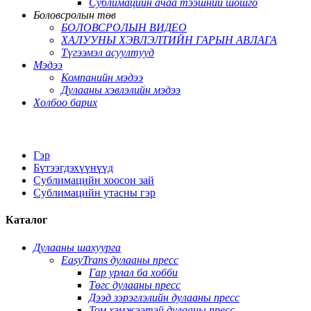
Сублимацийн ачаа тээшний шошго
Боловсролын төв
БОЛОВСРОЛЫН ВИДЕО
ХАЛУУНЫ ХЭВЛЭЛТИЙН ГАРЫН АВЛАГА
Түгээмэл асуултууд
Мэдээ
Компанийн мэдээ
Дулааны хэвлэлийн мэдээ
Холбоо барих
Гэр
Бүтээгдэхүүнүүд
Сублимацийн хоосон зай
Сублимацийн утасны гэр
Каталог
Дулааны шахуурга
EasyTrans дулааны пресс
Гар урлал ба хобби
Төгс дулааны пресс
Дээд зэрэглэлийн дулааны пресс
Том хэмжээтэй дулааны пресс