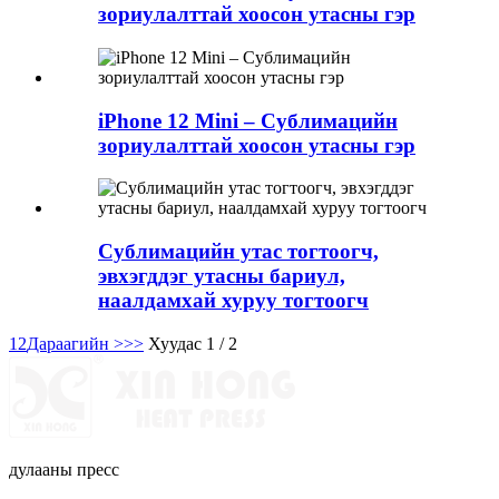
зориулалттай хоосон утасны гэр
iPhone 12 Mini – Сублимацийн
зориулалттай хоосон утасны гэр
Сублимацийн утас тогтоогч,
эвхэгддэг утасны бариул,
наалдамхай хуруу тогтоогч
1
2
Дараагийн >
>>
Хуудас 1 / 2
дулааны пресс