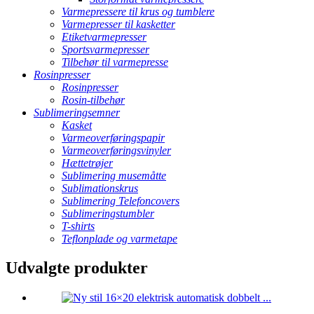
Varmepressere til krus og tumblere
Varmepresser til kasketter
Etiketvarmepresser
Sportsvarmepresser
Tilbehør til varmepresse
Rosinpresser
Rosinpresser
Rosin-tilbehør
Sublimeringsemner
Kasket
Varmeoverføringspapir
Varmeoverføringsvinyler
Hættetrøjer
Sublimering musemåtte
Sublimationskrus
Sublimering Telefoncovers
Sublimeringstumbler
T-shirts
Teflonplade og varmetape
Udvalgte produkter