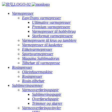
Varmepresser
EasyTrans varmepresser
Ultimative varmepresser
Premium varmepressere
Varmepresser til hobbybrug
Storformat varmepressere
Varmepressere til krus og tumblere
Varmepresser til kasketter
Etiketvarmepresser
Sportsvarmepresser
Maquina Sublimadoras
Tilbehør til varmepresse
Rosinpresser
Olieinfusermaskine
Rosinpresser
Rosin-tilbehør
Sublimeringsemner
Varmeoverføringspapir
Sublimeringspapir
Overførselspapir
Trimmer og skærer
Varmeoverføringsvinyler