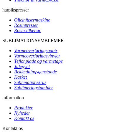
harpikspresser
Olieinfusermaskine
Rosinpresser
Rosin-tilbehør
SUBLIMATIONSEMBLEMER
Varmeoverføringspapir
Varmeoverføringsvinyler
Teflonplade og varmetape
Julepynt
Beklædningsgenstande
Kasket
Sublimationskrus
Sublimeringstumbler
information
Produkter
Nyheder
Kontakt os
Kontakt os