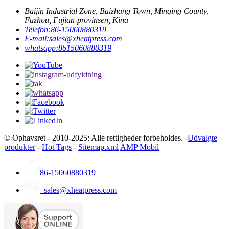
Baijin Industrial Zone, Baizhang Town, Minqing County,
Fuzhou, Fujian-provinsen, Kina
Telefon:
86-15060880319
E-mail:
sales@xheatpress.com
whatsapp:
8615060880319
© Ophavsret - 2010-2025: Alle rettigheder forbeholdes. -
Udvalgte
produkter
-
Hot Tags
-
Sitemap.xml
AMP Mobil
86-15060880319
sales@xheatpress.com