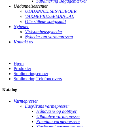
Sublimering Bagagemærker
Uddannelsescenter
UDDANNELSESVIDEOER
VARMEPRESSEMANUAL
Ofte stillede spørgsmål
Nyheder
Virksomhedsnyheder
Nyheder om varmepressen
Kontakt os
Hjem
Produkter
Sublimeringsemner
Sublimering Telefoncovers
Katalog
Varmepresser
EasyTrans varmepresser
Håndværk og hobbyer
Ultimative varmepresser
Premium varmepressere
Storformat varmepressere