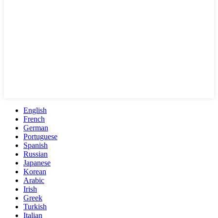
English
French
German
Portuguese
Spanish
Russian
Japanese
Korean
Arabic
Irish
Greek
Turkish
Italian