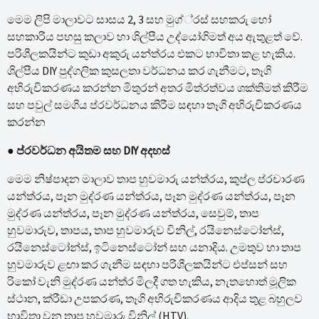
මෙම ලිපි මාලාවට සාසය 2, 3 සහ මුග්්රස් සහකරු හෝ
සහකාරිය පහසු කලාව හා ශිල්පීය උද්යෝගිමත් අය ඇතුළත් වේ.
පරිශීලකයින්ට කුඩා අකුරු යන්ත්රය එකට භාවිතා කළ හැකිය.
ශිල්පීය DIY පුද්ගලික කුසලතා වර්ධනය කර ගැනීමට, තෑගි
අභිරුචිකරණය කරන්න මිතුරන් අතර මිත්රත්වය ශක්තිමත් කිරීම
සහ පවුල් සමගිය ප්රවර්ධනය කිරීම සඳහා තෑගි අභිරුචිකරණය
කරන්න
●
ප්රවර්ධන අයිතම සහ DIY අදහස්
මෙම නිෂ්පාදන මාලාව තාප හුවමාරු යන්ත්රය, කුප්ල ප්රචාරණ
යන්ත්රය, පෑන මුද්රණ යන්ත්රය, පෑන මුද්රණ යන්ත්රය, පෑන
මුද්රණ යන්ත්රය, පෑන මුද්රණ යන්ත්රය, සෙවුම්, තාප
හුවමාරුව, තාපය, තාප හුවමාරුව විනිල්, රයිනෙස්ටෝන්ස්,
රයිනෙස්ටෝන්ස්, ඉටිනෙස්ටෝන් සහ යනාදිය. උමතුව හා තාප
හුවමාරුව ළඟා කර ගැනීම සඳහා පරිශීලකයින්ට එප්සන් සහ
රිකෝ වැනි මුද්රණ යන්ත්ර මිලදී ගත හැකිය, නැතහොත් මූලික
ස්ථාන, ක්රීඩා උපකරණ, තෑගි අභිරුචිකරණය ආදිය තුළ බහුලව
භාවිතා වන තාප හුවමාරු විනිල් (HTV).