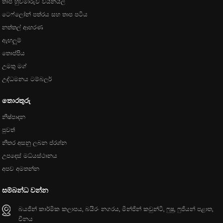
තාප හුවමාරුව වයිනයිල්
ටෙෆ්ලෝන් පත්රය සහ තාප පටිය
නත්තල් ආභරණ
ඇඟලුම්
තොප්පිය
උමතු මග්
උද්ධමනය ටම්බලර්
තොරතුරු
නිෂ්පාදන
පුවත්
නිතර අසනු ලබන ප්රශ්න
උපදෙස් මධ්යස්ථානය
අපව අමතන්න
සම්බන්ධ වන්න
බයජින් කාර්මික කලාපය, බයිරං නගරය, මින්ජින් කවුන්ටි, ෆුෂු, ෆුජියන් පළාත,
චීනය