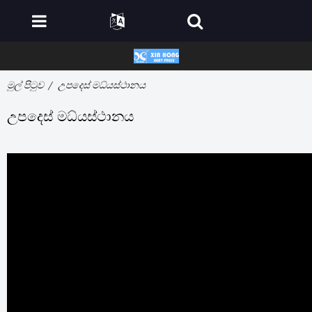
මුල් පිටුව
උපදෙස් මධ්යස්ථානය
උපදෙස් මධ්යස්ථානය