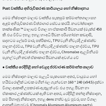
Pust වෘත්තීය අභිරුචිකරණ කාර්යාලය හෝ නිෂ්පාදනය
මෙම නිෂ්පාදන මාලාව වෘත්තීය සැකසුම් කර්මාන්තශාලා සහ
ඇඳුම් අභිරුචිකරණ චිත්රාගාර සේවය කරයි. නවෝත්පාදන
තාක්ෂණික ™ මාලාවේ විශාල හා ඒකාකාරී පීඩනයක් (මැක්ස් 450
කි. එය විවිධ ඉහළ ඉහළ හා අධි පීඩන පරිභෝජන කඩදාසි,
සදහටම ලේසර් මාරු පත්රිකාව, TPU වැනි නිවැරදි උෂ්ණත්ව
පාලන ද්රව්ය, TPU වැනි නිවැරදි උෂ්ණත්ව පාලන ද්රව්ය, TPU
වැනි නිවැරදි උෂ්ණත්ව පාලන ද්රව්ය, Chromalxe ඇලුමිනියම්
පැනල් වැනි තවත් ඒකාකාර පීඩනයක් අවශ්ය වේ
● වෘත්තීය රෙදිපිළි හෝ වෙළඳ ප්රචාරණ කර්මාන්ත ශාලාව
මෙම නිෂ්පාදන මාලාව පැලෑටි සැකසෙන අතර, වායුමය හෝ
හයිඩ්රොලික් ධාවක මගින් බල ගැන්වෙන 160 * 240 (x94.5) දක්වා
විශාල ආකෘති උපකරණ ඇතුළත් වේ. එය ඉහළ පීඩන හා
ඒකාකාර උෂ්ණත්වයක් ඇති වන අතර, රෙදිපිළි තන්තු නිෂ්පාදන,
සම් පිඟාණු නිෂ්පාදන, ඉහළ dens නත්ව දැව පුවරු සහ විශාල
ආකෘති මුතු පුවරු (Chromalx Aluminum Aluminum parts).