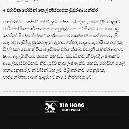
● ද්රාවක රොසින් තෙල් නිස්සාරක මුද්රණ යන්ත්ර
තාප මාධ්ය යන්ත්රයේ ව්යුත්පන්නයක් ලෙස, මෙම ලිපි මාලාව
පාරිභෝගික භාවිතය සහ පළපුරුද්ද කෙරෙහි අවධානය යොමු
කරමින් ෂින්හෝග්ගේ කණ්ඩායමේ තාක්ෂණයෙන් මෙම ලිපි
මාලාව වැඩිදියුණු කර ඇත. දැනට අතින්, වායුමය, හයිඩ්රොලික්,
විදුලි සහ වෙනත් රිය පැදවීමේ වර්ග තිබේ. එවැනි යන්ත්ර ආහාර
6061 ඇලුමිනියම් තාපන තහඩුව, ස්වාධීනව නිවැරදි උෂ්ණත්ව
ආලේප, ස්වාධීනව නිවැරදිව තාප උෂ්ණත්ව තහඩු, රෝසින් තෙල්
ගනුදෙනුකරුවන් විසින් බහුලව පිළිගත් නව පෙනුමක්,
පාරිභෝගිකයාගේ ආදරය චීනයේ නිෂ්පාදිත වේ.