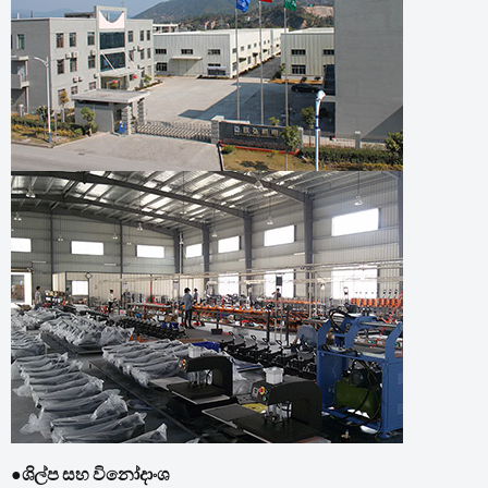
●
ශිල්ප සහ විනෝදාංශ