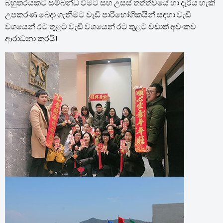
බහුතරයකට සම්බන්ධ වීමට සහ උසස් තත්ත්වයේ හා දැරිය හැකි
උපකරණ බෙදා ගැනීමට වැඩි පාරිභෝගිකයින් සඳහා වැඩි
වශයෙන් රට තුළට වැඩි වශයෙන් රට තුළට වඩාත් අවංකව
ආරාධනා කරයි!