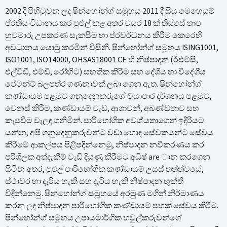
2002 දී පිහිටුවන ලද ෂින්හෝන්ග් සමූහය 2011 දී සිය මෙහෙයුම්
ප්රතිසංවිධානය කර පුළුල් කළ අතර වසර 18 ක් තිස්සේ තාප
හුවමාරු උපකරණ සැකසීම හා ප්රවර්ධනය කිරීම කෙරෙහි
අවධානය යොමු කරමින් විසිනි. ෂින්හෝන්ග් සමූහය ISING1001,
ISO1001, ISO14000, OHSAS18001 CE හි නිෂ්පාදන (ඊඑම්සී,
එල්වීඩී, එම්ඩී, රෝහිට) සහතික කිරීම සහ දේශීය හා විදේශීය
පේටන්ට් බලපත්ර ගණනාවක් ලබා ගෙන ඇත. ෂින්හෝන්ග්
කණ්ඩායම පළමුව ගනුදෙනුකරුගේ ව්යාපාර දර්ශනය පළමුව,
වෙනස් කිරීම, කණ්ඩායම් වැඩ, ආශාවන්, අඛණ්ඩතාව සහ
කැපවීම වැලඳ ගනිමින්. පාරිභෝගික අවශ්යතාගෙන් ඉදිරියට
යන්න, අපි ගනුදෙනුකරුවන්ට වඩා හොඳ සේවකයන්ට සේවය
කිරීමේ ආකල්පය පිළිපදින්නෙමු, නිෂ්පාදන නවීකරණය කර
පරිශීලක අත්දැකීම් වැඩි දියුණු කිරීමට අධිෂ් are ාන කරගෙන
සිටින අතර, පුළුල් පාරිභෝගික කණ්ඩායම් උසස් තත්ත්වයේ,
ස්ථාවර හා දැරිය හැකි සහ දැරිය හැකි නිෂ්පාදන භුක්ති
විඳින්නෙමු. ෂින්හෝන්ග් සමූහයේ අරමුණ මගින් නිර්මාණය
කරන ලද නිෂ්පාදන පාරිභෝගික කණ්ඩායම් පහක් සේවය කිරීම.
ෂින්හෝන්ග් සමූහය උපායමාර්ගික හවුල්කරුවන්ගේ