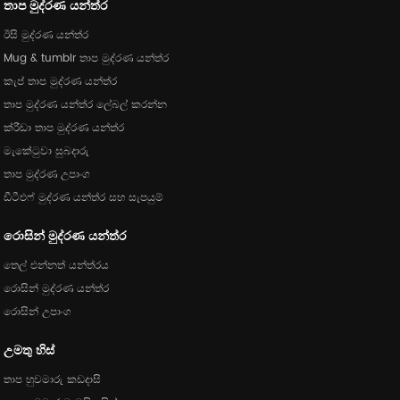
තාප මුද්රණ යන්ත්ර
ඊසි මුද්රණ යන්ත්ර
Mug & tumblr තාප මුද්රණ යන්ත්ර
කැප් තාප මුද්රණ යන්ත්ර
තාප මුද්රණ යන්ත්ර ලේබල් කරන්න
ක්රීඩා තාප මුද්රණ යන්ත්ර
මැකේටුවා සුබදාරු
තාප මුද්රණ උපාංග
ඩීටීඑෆ් මුද්රණ යන්ත්ර සහ සැපයුම්
රොසින් මුද්රණ යන්ත්ර
තෙල් එන්නත් යන්ත්රය
රොසින් මුද්රණ යන්ත්ර
රොසින් උපාංග
උමතු හිස්
තාප හුවමාරු කඩදාසි