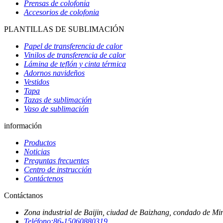
Prensas de colofonia
Accesorios de colofonia
PLANTILLAS DE SUBLIMACIÓN
Papel de transferencia de calor
Vinilos de transferencia de calor
Lámina de teflón y cinta térmica
Adornos navideños
Vestidos
Tapa
Tazas de sublimación
Vaso de sublimación
información
Productos
Noticias
Preguntas frecuentes
Centro de instrucción
Contáctenos
Contáctanos
Zona industrial de Baijin, ciudad de Baizhang, condado de Mi
Teléfono:
86-15060880319