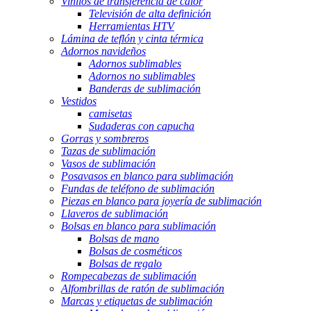
Vinilos de transferencia de calor
Televisión de alta definición
Herramientas HTV
Lámina de teflón y cinta térmica
Adornos navideños
Adornos sublimables
Adornos no sublimables
Banderas de sublimación
Vestidos
camisetas
Sudaderas con capucha
Gorras y sombreros
Tazas de sublimación
Vasos de sublimación
Posavasos en blanco para sublimación
Fundas de teléfono de sublimación
Piezas en blanco para joyería de sublimación
Llaveros de sublimación
Bolsas en blanco para sublimación
Bolsas de mano
Bolsas de cosméticos
Bolsas de regalo
Rompecabezas de sublimación
Alfombrillas de ratón de sublimación
Marcas y etiquetas de sublimación