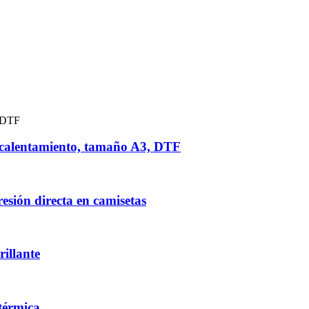
recalentamiento, tamaño A3, DTF
esión directa en camisetas
rillante
 térmica