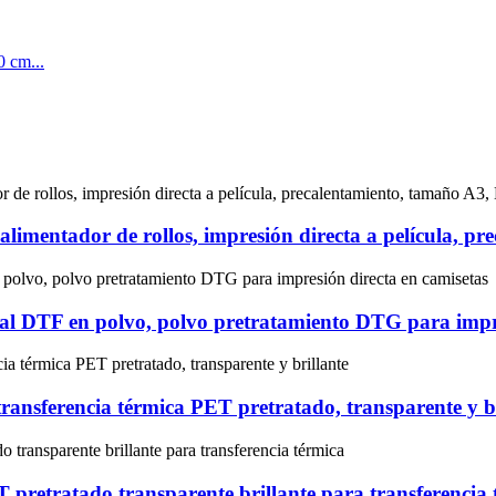
limentador de rollos, impresión directa a película, p
ital DTF en polvo, polvo pretratamiento DTG para impr
transferencia térmica PET pretratado, transparente y b
T pretratado transparente brillante para transferencia