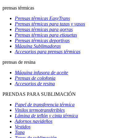
prensas térmicas
Prensas térmicas EasyTrans
Prensas térmicas para tazas y vasos
Prensas térmicas para gorras
Prensas térmicas para etiquetas
Prensas térmicas deportivas
Máquina Sublimadoras
Accesorios para prensas térmicas
prensas de resina
Máquina infusora de aceite
Prensas de colofonia
Accesorios de resina
PRENDAS PARA SUBLIMACIÓN
Papel de transferencia térmica
Vinilos termotransferibles
Lámina de teflón y cinta térmica
Adornos navideños
Vestidos
Tapa
Tazas de sublimación