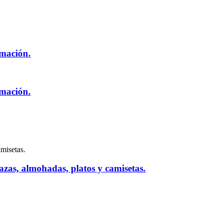
imación.
imación.
zas, almohadas, platos y camisetas.