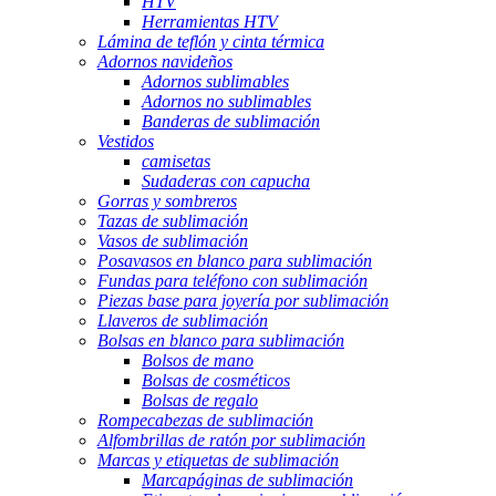
HTV
Herramientas HTV
Lámina de teflón y cinta térmica
Adornos navideños
Adornos sublimables
Adornos no sublimables
Banderas de sublimación
Vestidos
camisetas
Sudaderas con capucha
Gorras y sombreros
Tazas de sublimación
Vasos de sublimación
Posavasos en blanco para sublimación
Fundas para teléfono con sublimación
Piezas base para joyería por sublimación
Llaveros de sublimación
Bolsas en blanco para sublimación
Bolsos de mano
Bolsas de cosméticos
Bolsas de regalo
Rompecabezas de sublimación
Alfombrillas de ratón por sublimación
Marcas y etiquetas de sublimación
Marcapáginas de sublimación