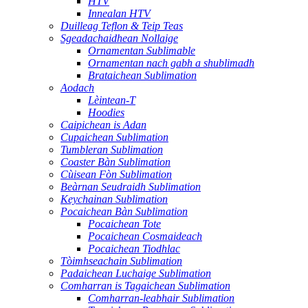
HTV
Innealan HTV
Duilleag Teflon & Teip Teas
Sgeadachaidhean Nollaige
Ornamentan Sublimable
Ornamentan nach gabh a shublimadh
Brataichean Sublimation
Aodach
Lèintean-T
Hoodies
Caipichean is Adan
Cupaichean Sublimation
Tumbleran Sublimation
Coaster Bàn Sublimation
Cùisean Fòn Sublimation
Beàrnan Seudraidh Sublimation
Keychainan Sublimation
Pocaichean Bàn Sublimation
Pocaichean Tote
Pocaichean Cosmaideach
Pocaichean Tiodhlac
Tòimhseachain Sublimation
Padaichean Luchaige Sublimation
Comharran is Tagaichean Sublimation
Comharran-leabhair Sublimation