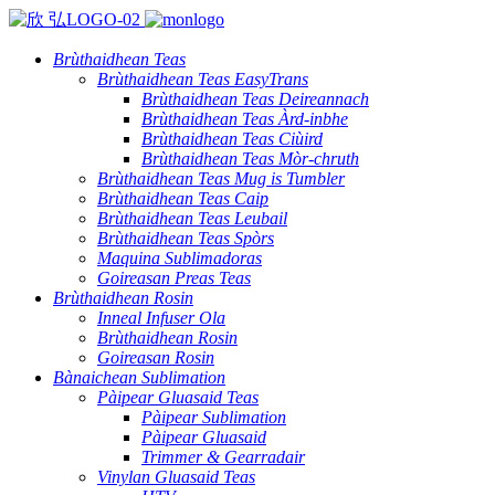
Brùthaidhean Teas
Brùthaidhean Teas EasyTrans
Brùthaidhean Teas Deireannach
Brùthaidhean Teas Àrd-inbhe
Brùthaidhean Teas Ciùird
Brùthaidhean Teas Mòr-chruth
Brùthaidhean Teas Mug is Tumbler
Brùthaidhean Teas Caip
Brùthaidhean Teas Leubail
Brùthaidhean Teas Spòrs
Maquina Sublimadoras
Goireasan Preas Teas
Brùthaidhean Rosin
Inneal Infuser Ola
Brùthaidhean Rosin
Goireasan Rosin
Bànaichean Sublimation
Pàipear Gluasaid Teas
Pàipear Sublimation
Pàipear Gluasaid
Trimmer & Gearradair
Vinylan Gluasaid Teas