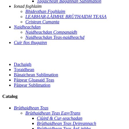
Tagaichean Bagannan Sublimation
Ionad foghlaim
Bhideothan Foghlaim
LEABHAR-LÀIMHE BRÙTHAIDH TEASA
Ceistean Cumanta
Naidheachdan
Naidheachdan Companaidh
Naidheachdan Teas-naidheachd
Cuir fios thugainn
Dachaigh
Toraidhean
Bànaichean Sublimation
Pàipear Gluasaid Teas
Pàipear Sublimation
Catalog
Brùthaidhean Teas
Brùthaidhean Teas EasyTrans
Ciùird & Cur-seachadan
Brùthaidhean Teas Deireannach
Brùthaidhean Teas Àrd-inbhe