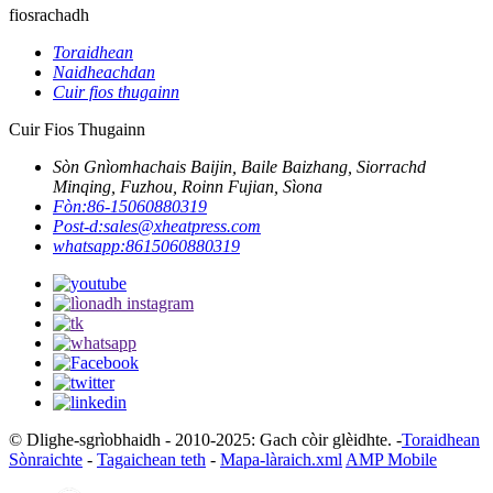
fiosrachadh
Toraidhean
Naidheachdan
Cuir fios thugainn
Cuir Fios Thugainn
Sòn Gnìomhachais Baijin, Baile Baizhang, Siorrachd
Minqing, Fuzhou, Roinn Fujian, Sìona
Fòn:
86-15060880319
Post-d:
sales@xheatpress.com
whatsapp:
8615060880319
© Dlighe-sgrìobhaidh - 2010-2025: Gach còir glèidhte. -
Toraidhean
Sònraichte
-
Tagaichean teth
-
Mapa-làraich.xml
AMP Mobile