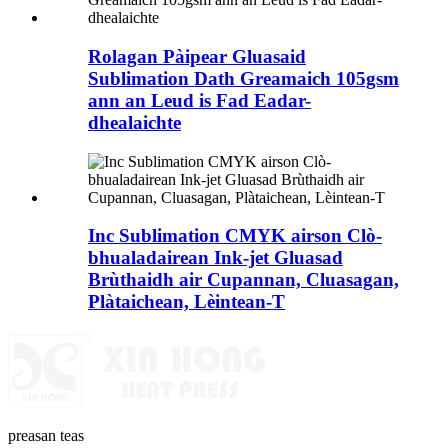
Rolagan Pàipear Gluasaid
Sublimation Dath Greamaich 105gsm
ann an Leud is Fad Eadar-
dhealaichte
Inc Sublimation CMYK airson Clò-
bhualadairean Ink-jet Gluasad
Brùthaidh air Cupannan, Cluasagan,
Plàtaichean, Lèintean-T
preasan teas