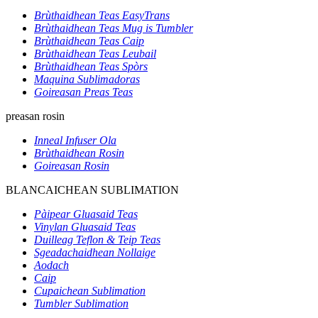
Brùthaidhean Teas EasyTrans
Brùthaidhean Teas Mug is Tumbler
Brùthaidhean Teas Caip
Brùthaidhean Teas Leubail
Brùthaidhean Teas Spòrs
Maquina Sublimadoras
Goireasan Preas Teas
preasan rosin
Inneal Infuser Ola
Brùthaidhean Rosin
Goireasan Rosin
BLANCAICHEAN SUBLIMATION
Pàipear Gluasaid Teas
Vinylan Gluasaid Teas
Duilleag Teflon & Teip Teas
Sgeadachaidhean Nollaige
Aodach
Caip
Cupaichean Sublimation
Tumbler Sublimation