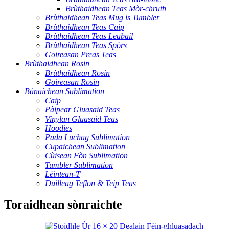
Brùthaidhean Teas Mòr-chruth
Brùthaidhean Teas Mug is Tumbler
Brùthaidhean Teas Caip
Brùthaidhean Teas Leubail
Brùthaidhean Teas Spòrs
Goireasan Preas Teas
Brùthaidhean Rosin
Brùthaidhean Rosin
Goireasan Rosin
Bànaichean Sublimation
Caip
Pàipear Gluasaid Teas
Vinylan Gluasaid Teas
Hoodies
Pada Luchag Sublimation
Cupaichean Sublimation
Cùisean Fòn Sublimation
Tumbler Sublimation
Lèintean-T
Duilleag Teflon & Teip Teas
Toraidhean sònraichte