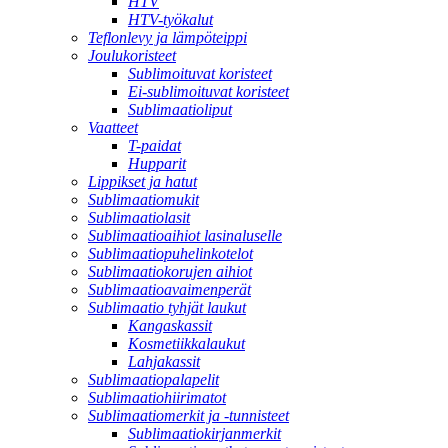
HTV
HTV-työkalut
Teflonlevy ja lämpöteippi
Joulukoristeet
Sublimoituvat koristeet
Ei-sublimoituvat koristeet
Sublimaatioliput
Vaatteet
T-paidat
Hupparit
Lippikset ja hatut
Sublimaatiomukit
Sublimaatiolasit
Sublimaatioaihiot lasinaluselle
Sublimaatiopuhelinkotelot
Sublimaatiokorujen aihiot
Sublimaatioavaimenperät
Sublimaatio tyhjät laukut
Kangaskassit
Kosmetiikkalaukut
Lahjakassit
Sublimaatiopalapelit
Sublimaatiohiirimatot
Sublimaatiomerkit ja -tunnisteet
Sublimaatiokirjanmerkit