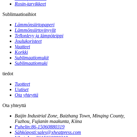
Rosin-tarvikkeet
Sublimaatioaihiot
Lämmönsiirtopaperi
Lämmönsiirtovinyylit
Teflonlevy ja lämpöteippi
Joulukoristeet
Vaatteet
Korkki
Sublimaatiomukit
Sublimaatiomuki
tiedot
Tuotteet
Uutiset
Ota yhteyttä
Ota yhteyttä
Baijin Industrial Zone, Baizhang Town, Minqing County,
Fuzhou, Fujianin maakunta, Kiina
Puhelin:
86-15060880319
Sähköposti:
sales@xheatpress.com