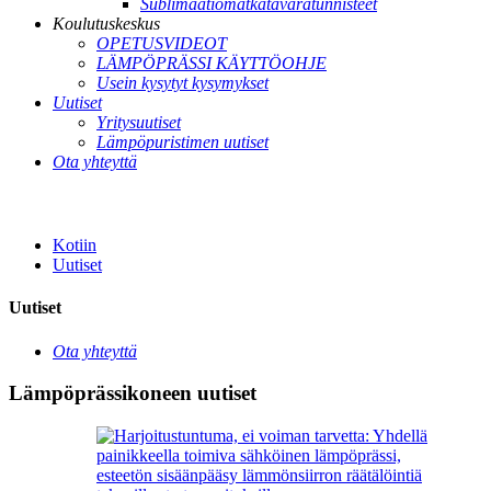
Sublimaatiomatkatavaratunnisteet
Koulutuskeskus
OPETUSVIDEOT
LÄMPÖPRÄSSI KÄYTTÖOHJE
Usein kysytyt kysymykset
Uutiset
Yritysuutiset
Lämpöpuristimen uutiset
Ota yhteyttä
Kotiin
Uutiset
Uutiset
Ota yhteyttä
Lämpöprässikoneen uutiset