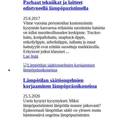
Parhaat tekniikat ja laitteet
edistyneellä lämpöpuristimella
25.6.2017
Viime vuosina personoidun kustomoinnin
kysynnän kasvaessa erilaisista suosituista hatuista
on tullut muotiteollisuuden keskipiste. Trucker-
hattu, koripallohattu, snapback-lippis,
retkeilylippis, urheilulippis, isähattu ja muut
hattutyylit ovat erittäin suosittuja markkinoilla.
Erityisesti jotkut klassiset ...
Lue lisää
Lämpötilan säätöongelmien
korjaaminen lämpöprässikoneissa
25.5.2026
Usein kysytyt kysymykset: Miksi
lämpöpuristimieni lämpötila nousee jatkuvasti?
Epänormaali lämpötilan säätö on yleinen mutta
hämmentävä ongelma lämpöpuristimien