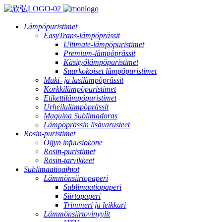
Lämpöpuristimet
EasyTrans-lämpöprässit
Ultimate-lämpöpuristimet
Premium-lämpöprässit
Käsityölämpöpuristimet
Suurkokoiset lämpöpuristimet
Muki- ja lasilämpöprässit
Korkkilämpöpuristimet
Etikettilämpöpuristimet
Urheilulämpöprässit
Maquina Sublimadoras
Lämpöprässin lisävarusteet
Rosin-puristimet
Öljyn infuusiokone
Rosin-puristimet
Rosin-tarvikkeet
Sublimaatioaihiot
Lämmönsiirtopaperi
Sublimaatiopaperi
Siirtopaperi
Trimmeri ja leikkuri
Lämmönsiirtovinyylit