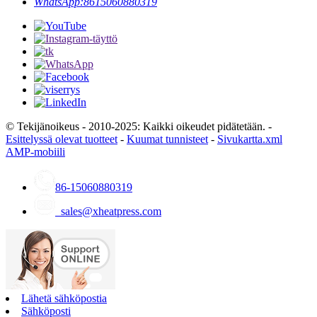
WhatsApp:
8615060880319
© Tekijänoikeus - 2010-2025: Kaikki oikeudet pidätetään. -
Esittelyssä olevat tuotteet
-
Kuumat tunnisteet
-
Sivukartta.xml
AMP-mobiili
86-15060880319
sales@xheatpress.com
Lähetä sähköpostia
Sähköposti