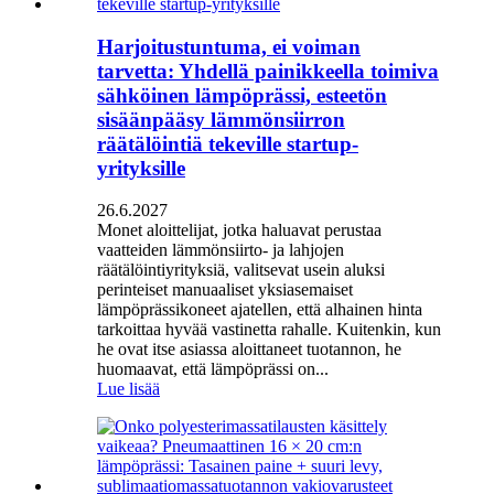
Harjoitustuntuma, ei voiman
tarvetta: Yhdellä painikkeella toimiva
sähköinen lämpöprässi, esteetön
sisäänpääsy lämmönsiirron
räätälöintiä tekeville startup-
yrityksille
26.6.2027
Monet aloittelijat, jotka haluavat perustaa
vaatteiden lämmönsiirto- ja lahjojen
räätälöintiyrityksiä, valitsevat usein aluksi
perinteiset manuaaliset yksiasemaiset
lämpöprässikoneet ajatellen, että alhainen hinta
tarkoittaa hyvää vastinetta rahalle. Kuitenkin, kun
he ovat itse asiassa aloittaneet tuotannon, he
huomaavat, että lämpöprässi on...
Lue lisää