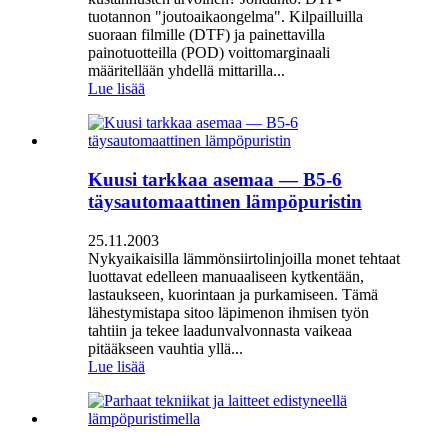
tuotannon "joutoaikaongelma". Kilpailluilla
suoraan filmille (DTF) ja painettavilla
painotuotteilla (POD) voittomarginaali
määritellään yhdellä mittarilla...
Lue lisää
Kuusi tarkkaa asemaa — B5-6
täysautomaattinen lämpöpuristin
25.11.2003
Nykyaikaisilla lämmönsiirtolinjoilla monet tehtaat
luottavat edelleen manuaaliseen kytkentään,
lastaukseen, kuorintaan ja purkamiseen. Tämä
lähestymistapa sitoo läpimenon ihmisen työn
tahtiin ja tekee laadunvalvonnasta vaikeaa
pitääkseen vauhtia yllä...
Lue lisää