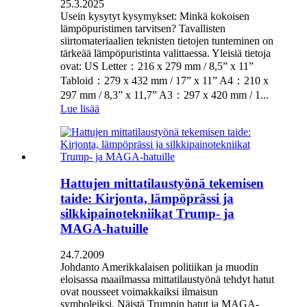
25.3.2025
Usein kysytyt kysymykset: Minkä kokoisen
lämpöpuristimen tarvitsen? Tavallisten
siirtomateriaalien teknisten tietojen tunteminen on
tärkeää lämpöpuristinta valittaessa. Yleisiä tietoja
ovat: US Letter：216 x 279 mm / 8,5” x 11”
Tabloid：279 x 432 mm / 17” x 11” A4：210 x
297 mm / 8,3” x 11,7” A3：297 x 420 mm / 1...
Lue lisää
Hattujen mittatilaustyönä tekemisen
taide: Kirjonta, lämpöprässi ja
silkkipainotekniikat Trump- ja
MAGA-hatuille
24.7.2009
Johdanto Amerikkalaisen politiikan ja muodin
eloisassa maailmassa mittatilaustyönä tehdyt hatut
ovat nousseet voimakkaiksi ilmaisun
symboleiksi. Näistä Trumpin hatut ja MAGA-