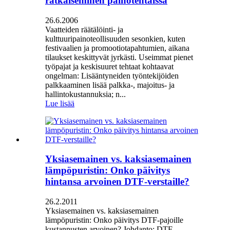
ratkaiseminen painotehtaissa
26.6.2006
Vaatteiden räätälöinti- ja
kulttuuripainoteollisuuden sesonkien, kuten
festivaalien ja promootiotapahtumien, aikana
tilaukset keskittyvät jyrkästi. Useimmat pienet
työpajat ja keskisuuret tehtaat kohtaavat
ongelman: Lisääntyneiden työntekijöiden
palkkaaminen lisää palkka-, majoitus- ja
hallintokustannuksia; n...
Lue lisää
Yksiasemainen vs. kaksiasemainen
lämpöpuristin: Onko päivitys
hintansa arvoinen DTF-verstaille?
26.2.2011
Yksiasemainen vs. kaksiasemainen
lämpöpuristin: Onko päivitys DTF-pajoille
kustannusten arvoinen? Johdanto: DTF-