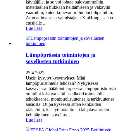
käyttäjille, ja se voi johtaa palovammoihin,
materiaalien hukkaan heittämiseen ja vakaviin
vaaroihin, kuten konevaurioihin tai tulipaloihin.
Ammattimaisena valmistajana XinHong asettaa
etusijalle ...
Lue lisää
Lämpöprässin toimintojen ja
sovellusten tutkiminen
25.4.2022
Usein kysytyt kysymykset: Mitä
lämpöpuristimella tehdään? Nykyisessä
kasvavassa räätälöintitarpeessa lämpöpuristimista
on tullut loistava tähti useilla eri toimialoilla
tehokkaansa, monipuolisuutensa ja tarkkuutensa
ansiosta. Olipa kyseessä sitten kankaiden
räätälöinti, käsityötuotanto tai lahjatavaroiden
kehittäminen, sovellus...
Lue lisää