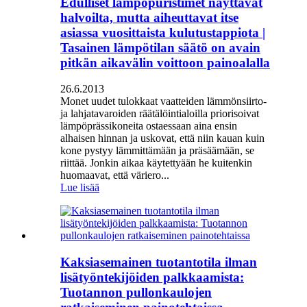
Edulliset lämpöpuristimet näyttävät
halvoilta, mutta aiheuttavat itse
asiassa vuosittaista kulutustappiota |
Tasainen lämpötilan säätö on avain
pitkän aikavälin voittoon painoalalla
26.6.2013
Monet uudet tulokkaat vaatteiden lämmönsiirto-
ja lahjatavaroiden räätälöintialoilla priorisoivat
lämpöprässikoneita ostaessaan aina ensin
alhaisen hinnan ja uskovat, että niin kauan kuin
kone pystyy lämmittämään ja präsäämään, se
riittää. Jonkin aikaa käytettyään he kuitenkin
huomaavat, että väriero...
Lue lisää
Kaksiasemainen tuotantotila ilman
lisätyöntekijöiden palkkaamista:
Tuotannon pullonkaulojen