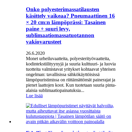
Onko polyesterimassatilausten
käsittely vaikeaa? Pneumaattinen 16
× 20 cm:n lämpöprässi: Tasainen
paine + suuri levy,
sublimaatiomassatuotannon
vakiovarusteet
26.6.2020
Monet urheiluvaatteita, polyesterityövaatteita,
kodintekstiilityynyjä ja suuria kulttuuri- ja luovia
tuotteita valmistavat yritykset kohtaavat yhteisen
ongelman: tavallisissa sähkökäyttöisissä
lämpöpuristimissa on riittämättömät painerajat ja
pienet laattojen koot. Kun tuotetaan suuria pinta-
alaisia ​​sublimaatiopainatuksia...
Lue lisää