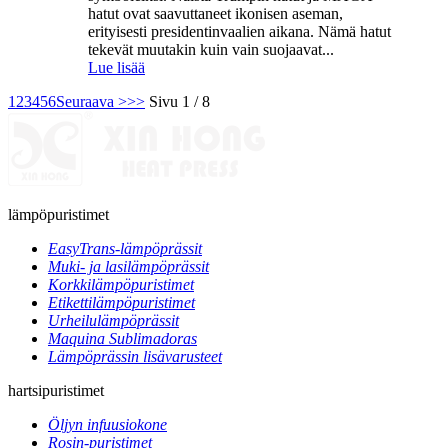
hatut ovat saavuttaneet ikonisen aseman,
erityisesti presidentinvaalien aikana. Nämä hatut
tekevät muutakin kuin vain suojaavat...
Lue lisää
1
2
3
4
5
6
Seuraava >
>>
Sivu 1 / 8
lämpöpuristimet
EasyTrans-lämpöprässit
Muki- ja lasilämpöprässit
Korkkilämpöpuristimet
Etikettilämpöpuristimet
Urheilulämpöprässit
Maquina Sublimadoras
Lämpöprässin lisävarusteet
hartsipuristimet
Öljyn infuusiokone
Rosin-puristimet