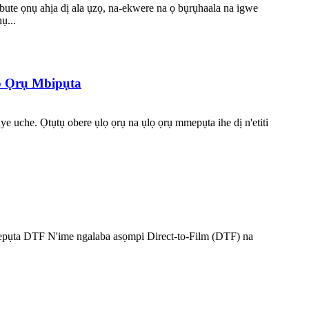
ute ọnụ ahịa dị ala ụzọ, na-ekwere na ọ bụrụhaala na igwe
ụ...
ọ Ọrụ Mbipụta
uche. Ọtụtụ obere ụlọ ọrụ na ụlọ ọrụ mmepụta ihe dị n'etiti
ụta DTF N'ime ngalaba asọmpi Direct-to-Film (DTF) na