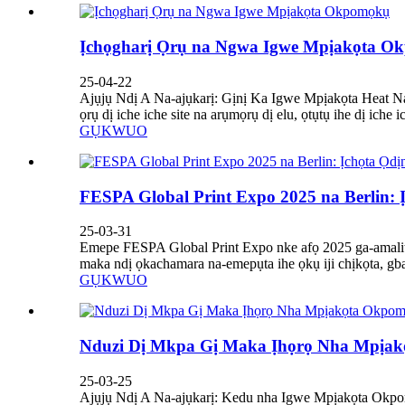
Ịchọgharị Ọrụ na Ngwa Igwe Mpịakọta O
25-04-22
Ajụjụ Ndị A Na-ajụkarị: Gịnị Ka Igwe Mpịakọta Heat 
ọrụ dị iche iche site na arụmọrụ dị elu, ọtụtụ ihe dị i
GỤKWUO
FESPA Global Print Expo 2025 na Berlin: 
25-03-31
Emepe FESPA Global Print Expo nke afọ 2025 ga-amali
maka ndị ọkachamara na-emepụta ihe ọkụ iji chịkọta, gba
GỤKWUO
Nduzi Dị Mkpa Gị Maka Ịhọrọ Nha Mpịa
25-03-25
Ajụjụ Ndị A Na-ajụkarị: Kedu nha Igwe Mpịakọta Okpo