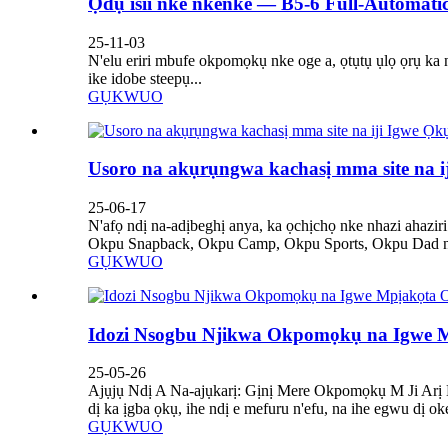
Ọdụ isii nke nkenke — B5-6 Full-Automatic
25-11-03
N'elu eriri mbufe okpomọkụ nke oge a, ọtụtụ ụlọ ọrụ ka
ike idobe steepụ...
GỤKWUO
Usoro na akụrụngwa kachasị mma site na i
25-06-17
N'afọ ndị na-adịbeghị anya, ka ọchịchọ nke nhazi ahazir
Okpu Snapback, Okpu Camp, Okpu Sports, Okpu Dad na ụ
GỤKWUO
Idozi Nsogbu Njikwa Okpomọkụ na Igwe
25-05-26
Ajụjụ Ndị A Na-ajụkarị: Gịnị Mere Okpomọkụ M Ji Arị 
dị ka ịgba ọkụ, ihe ndị e mefuru n'efu, na ihe egwu dị
GỤKWUO