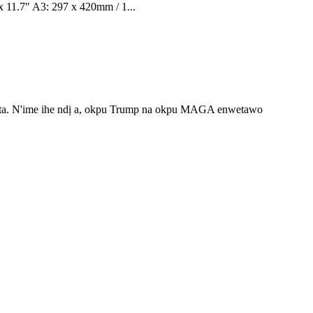
 11.7" A3: 297 x 420mm / 1...
ipụta. N'ime ihe ndị a, okpu Trump na okpu MAGA enwetawo