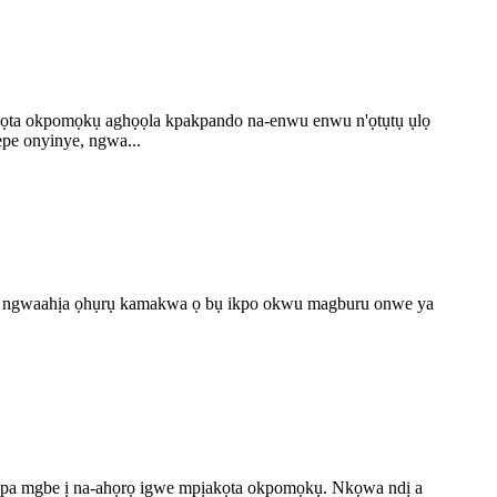
kọta okpomọkụ aghọọla kpakpando na-enwu enwu n'ọtụtụ ụlọ
epe onyinye, ngwa...
 na ngwaahịa ọhụrụ kamakwa ọ bụ ikpo okwu magburu onwe ya
kpa mgbe ị na-ahọrọ igwe mpịakọta okpomọkụ. Nkọwa ndị a