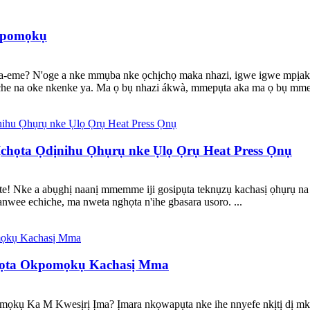
kpomọkụ
Na-eme? N'oge a nke mmụba nke ọchịchọ maka nhazi, igwe igwe mpịa
che iche na oke nkenke ya. Ma ọ bụ nhazi ákwà, mmepụta aka ma ọ bụ mm
Ịchọta Ọdịnihu Ọhụrụ nke Ụlọ Ọrụ Heat Press Ọnụ
te! Nke a abụghị naanị mmemme iji gosipụta teknụzụ kachasị ọhụrụ
nwee echiche, ma nweta nghọta n'ihe gbasara usoro. ...
kọta Okpomọkụ Kachasị Mma
mọkụ Ka M Kwesịrị Ịma? Ịmara nkọwapụta nke ihe nnyefe nkịtị dị m