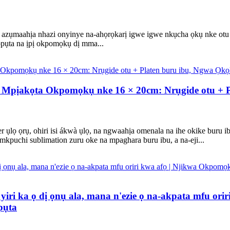
azụmaahịa nhazi onyinye na-ahọrọkarị igwe igwe nkụcha ọkụ nke otu ọ
pụta na ịpị okpomọkụ dị mma...
Igwe Mpịakọta Okpomọkụ nke 16 × 20cm: Nrụgide otu 
lọ ọrụ, ohiri isi ákwà ụlọ, na ngwaahịa omenala na ihe okike buru ibu 
mkpuchi sublimation zuru oke na mpaghara buru ibu, a na-eji...
ri ka ọ dị ọnụ ala, mana n'ezie ọ na-akpata mfu orir
pụta