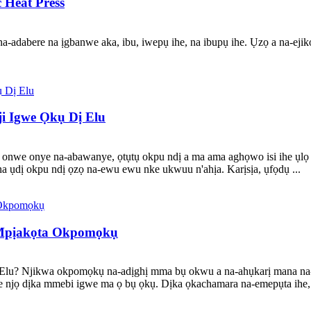
 Heat Press
 na-adabere na ịgbanwe aka, ibu, iwepụ ihe, na ibupụ ihe. Ụzọ a na-
ji Igwe Ọkụ Dị Elu
i onwe onye na-abawanye, ọtụtụ okpu ndị a ma ama aghọwo isi ihe ụlọ 
dị okpu ndị ọzọ na-ewu ewu nke ukwuu n'ahịa. Karịsịa, ụfọdụ ...
 Mpịakọta Okpomọkụ
Elu? Njikwa okpomọkụ na-adịghị mma bụ okwu a na-ahụkarị mana na-
 oke njọ dịka mmebi igwe ma ọ bụ ọkụ. Dịka ọkachamara na-emepụta ihe,