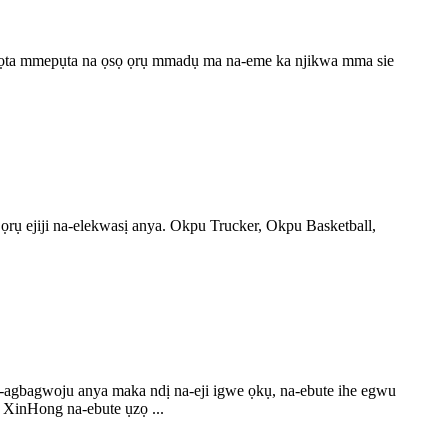
ejikọta mmepụta na ọsọ ọrụ mmadụ ma na-eme ka njikwa mma sie
ọrụ ejiji na-elekwasị anya. Okpu Trucker, Okpu Basketball,
agbagwoju anya maka ndị na-eji igwe ọkụ, na-ebute ihe egwu
 XinHong na-ebute ụzọ ...