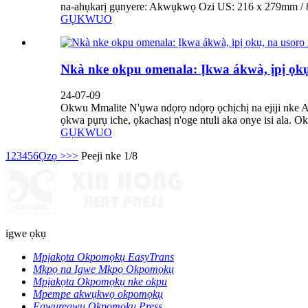
na-ahụkarị gụnyere: Akwụkwọ Ozi US: 216 x 279mm / 8.
GỤKWUO
Nkà nke okpu omenala: Ịkwa ákwà, ịpị ọ
24-07-09
Okwu Mmalite N'ụwa ndọrọ ndọrọ ọchịchị na ejiji nke 
ọkwa pụrụ iche, ọkachasị n'oge ntuli aka onye isi ala. Ok
GỤKWUO
1
2
3
4
5
6
Ọzọ >
>>
Peeji nke 1/8
igwe ọkụ
Mpịakọta Okpomọkụ EasyTrans
Mkpọ na Igwe Mkpọ Okpomọkụ
Mpịakọta Okpomọkụ nke okpu
Mpempe akwụkwọ okpomọkụ
Egwuregwu Okpomọkụ Press