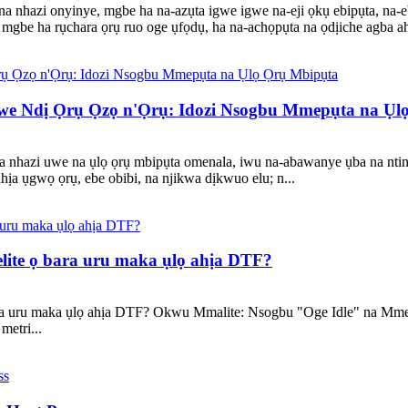
a nhazi onyinye, mgbe ha na-azụta igwe igwe na-eji ọkụ ebipụta, na-eb
mgbe ha rụchara ọrụ ruo oge ụfọdụ, ha na-achọpụta na ọdịiche agba ah
e Ndị Ọrụ Ọzọ n'Ọrụ: Idozi Nsogbu Mmepụta na Ụl
hazi uwe na ụlọ ọrụ mbipụta omenala, iwu na-abawanye ụba na ntinye 
hịa ụgwọ ọrụ, ebe obibi, na njikwa dịkwuo elu; n...
te ọ bara uru maka ụlọ ahịa DTF?
a uru maka ụlọ ahịa DTF? Okwu Mmalite: Nsogbu "Oge Idle" na Mmep
metri...