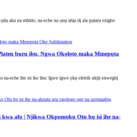
dụ aka na mbido, na-eche na ọnụ ahịa dị ala pụtara ezigbo
+ Platen buru ibu, Ngwa Ọkọlọtọ maka Mmepụta
na-eche ihe isi ike ihu: Igwe igwe ọkụ eletrik nkịtị enweghị
i kwa afọ | Njikwa Okpomọkụ Otu bụ isi ihe na-