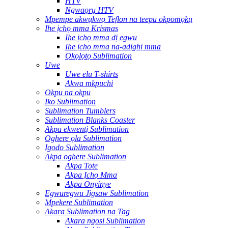
HTV
Ngwaọrụ HTV
Mpempe akwụkwọ Teflon na teepu okpomọkụ
Ihe ịchọ mma Krismas
Ihe ịchọ mma dị egwu
Ihe ịchọ mma na-adịghị mma
Ọkọlọtọ Sublimation
Uwe
Uwe elu T-shirts
Akwa mkpuchi
Okpu na okpu
Iko Sublimation
Sublimation Tumblers
Sublimation Blanks Coaster
Akpa ekwentị Sublimation
Oghere ọla Sublimation
Igodo Sublimation
Akpa oghere Sublimation
Akpa Tote
Akpa Ịchọ Mma
Akpa Onyinye
Egwuregwu Jigsaw Sublimation
Mpekere Sublimation
Akara Sublimation na Tag
Akara ngosi Sublimation