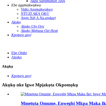
Akpa Sublimation Tags
Ebe agụmakwụkwọ
Vidio Agụmakwụkwọ
NTỤZI AKA ỌKỤ
Ajụjụ Ndị A Na-ajụkarị
Akụkọ
Akụkọ Ụlọ Ọrụ
Akụkọ Mgbasa Ozi Heat
Kpọtụrụ anyị
Ebe Obibi
Akụkọ
Akụkọ
Kpọtụrụ anyị
Akụkọ nke Igwe Mpịakọta Okpomọkụ
Mmetụta Omume, Enweghị Mkpa Maka Ike: 