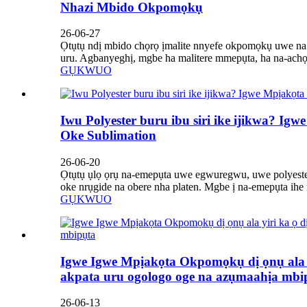
Nhazi Mbido Okpomọkụ
26-06-27
Ọtụtụ ndị mbido chọrọ ịmalite nnyefe okpomọkụ uwe na 
uru. Agbanyeghị, mgbe ha malitere mmepụta, ha na-achọ
GỤKWUO
Iwu Polyester buru ibu siri ike ijikwa? 
Oke Sublimation
26-06-20
Ọtụtụ ụlọ ọrụ na-emepụta uwe egwuregwu, uwe polyester ụ
oke nrụgide na obere nha platen. Mgbe ị na-emepụta ihe 
GỤKWUO
Igwe Igwe Mpịakọta Okpomọkụ dị ọnụ ala yi
akpata uru ogologo oge na azụmaahịa mbi
26-06-13