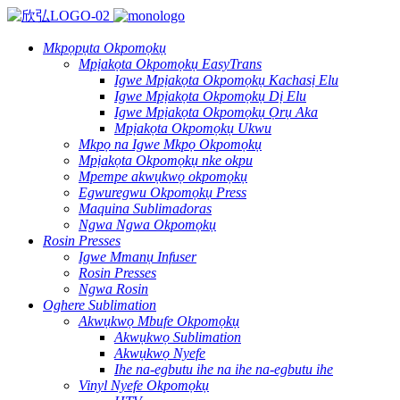
Mkpọpụta Okpomọkụ
Mpịakọta Okpomọkụ EasyTrans
Igwe Mpịakọta Okpomọkụ Kachasị Elu
Igwe Mpịakọta Okpomọkụ Dị Elu
Igwe Mpịakọta Okpomọkụ Ọrụ Aka
Mpịakọta Okpomọkụ Ukwu
Mkpọ na Igwe Mkpọ Okpomọkụ
Mpịakọta Okpomọkụ nke okpu
Mpempe akwụkwọ okpomọkụ
Egwuregwu Okpomọkụ Press
Maquina Sublimadoras
Ngwa Ngwa Okpomọkụ
Rosin Presses
Igwe Mmanụ Infuser
Rosin Presses
Ngwa Rosin
Oghere Sublimation
Akwụkwọ Mbufe Okpomọkụ
Akwụkwọ Sublimation
Akwụkwọ Nyefe
Ihe na-egbutu ihe na ihe na-egbutu ihe
Vinyl Nyefe Okpomọkụ