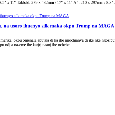
5" x 11" Tabloid: 279 x 432mm / 17" x 11" A4: 210 x 297mm / 8.3" x
kụ, na usoro ihuenyo silk maka okpu Trump na MAGA
Amerịka, okpu omenala apụtala dị ka ihe nnọchianya dị ike nke ngos
pu ndị a na-eme ihe karịrị naanị ihe nchebe ...