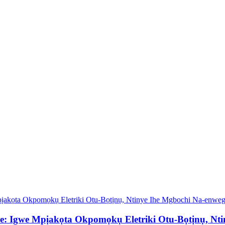
Igwe Mpịakọta Okpomọkụ Eletriki Otu-Bọtịnụ, Nti