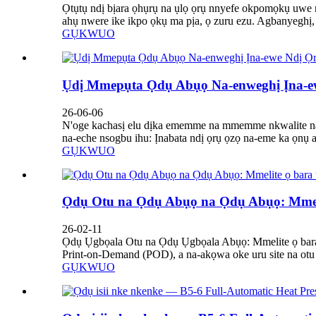
Ọtụtụ ndị bịara ọhụrụ na ụlọ ọrụ nnyefe okpomọkụ uwe n
ahụ nwere ike ikpo ọkụ ma pịa, ọ zuru ezu. Agbanyeghị, 
GỤKWUO
Ụdị Mmepụta Ọdụ Abụọ Na-enweghị Ịna-ew
26-06-06
N'oge kachasị elu dịka ememme na mmemme nkwalite na n
na-eche nsogbu ihu: Ịnabata ndị ọrụ ọzọ na-eme ka ọnụ a
GỤKWUO
Ọdụ Otu na Ọdụ Abụọ na Ọdụ Abụọ: Mmeli
26-02-11
Ọdụ Ụgbọala Otu na Ọdụ Ụgbọala Abụọ: Mmelite ọ bar
Print-on-Demand (POD), a na-akọwa oke uru site na otu 
GỤKWUO