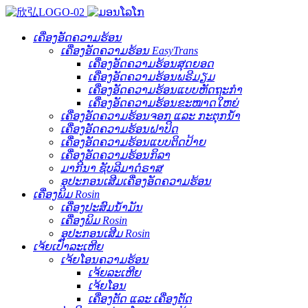
ເຄື່ອງອັດຄວາມຮ້ອນ
ເຄື່ອງອັດຄວາມຮ້ອນ EasyTrans
ເຄື່ອງອັດຄວາມຮ້ອນສຸດຍອດ
ເຄື່ອງອັດຄວາມຮ້ອນພຣີມຽມ
ເຄື່ອງອັດຄວາມຮ້ອນແບບຫັດຖະກຳ
ເຄື່ອງອັດຄວາມຮ້ອນຂະໜາດໃຫຍ່
ເຄື່ອງອັດຄວາມຮ້ອນຈອກ ແລະ ກະຕຸກນ້ຳ
ເຄື່ອງອັດຄວາມຮ້ອນຝາປິດ
ເຄື່ອງອັດຄວາມຮ້ອນແບບຕິດປ້າຍ
ເຄື່ອງອັດຄວາມຮ້ອນກິລາ
ມາກີນາ ຊັບລີມາດໍຣາສ
ອຸປະກອນເສີມເຄື່ອງອັດຄວາມຮ້ອນ
ເຄື່ອງພິມ Rosin
ເຄື່ອງປະສົມນ້ຳມັນ
ເຄື່ອງພິມ Rosin
ອຸປະກອນເສີມ Rosin
ເຈ້ຍເປົ່າລະເຫີຍ
ເຈ້ຍໂອນຄວາມຮ້ອນ
ເຈ້ຍລະເຫີຍ
ເຈ້ຍໂອນ
ເຄື່ອງຕັດ ແລະ ເຄື່ອງຕັດ