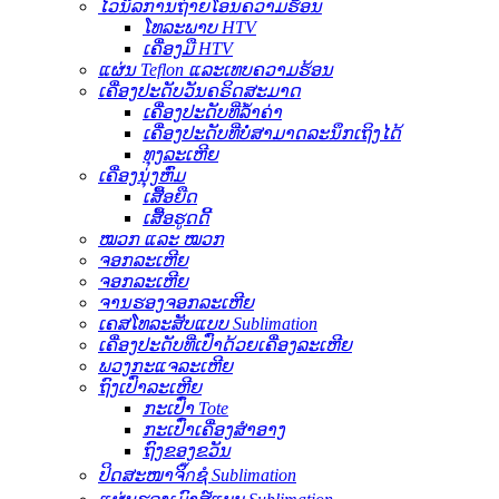
ໄວນິລການຖ່າຍໂອນຄວາມຮ້ອນ
ໂທລະພາບ HTV
ເຄື່ອງມື HTV
ແຜ່ນ Teflon ແລະເທບຄວາມຮ້ອນ
ເຄື່ອງປະດັບວັນຄຣິດສະມາດ
ເຄື່ອງປະດັບທີ່ລ້ຳຄ່າ
ເຄື່ອງປະດັບທີ່ບໍ່ສາມາດລະນຶກເຖິງໄດ້
ທຸງລະເຫີຍ
ເຄື່ອງນຸ່ງຫົ່ມ
ເສື້ອຍືດ
ເສື້ອຮູດດີ້
ໝວກ ແລະ ໝວກ
ຈອກລະເຫີຍ
ຈອກລະເຫີຍ
ຈານຮອງຈອກລະເຫີຍ
ເຄສໂທລະສັບແບບ Sublimation
ເຄື່ອງປະດັບທີ່ເປົ່າດ້ວຍເຄື່ອງລະເຫີຍ
ພວງກະແຈລະເຫີຍ
ຖົງເປົ່າລະເຫີຍ
ກະເປົ໋າ Tote
ກະເປົ໋າເຄື່ອງສຳອາງ
ຖົງຂອງຂວັນ
ປິດສະໜາຈິ๊กຊໍ Sublimation