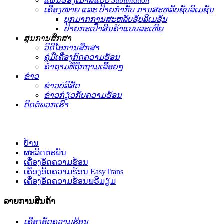
ແຜ່ນຮອງເມົາສ໌ແບບ Sublimation
ເຄື່ອງໝາຍ ແລະ ປ້າຍກຳກັບ ການສະຫລັບຊັບລິເມຊັນ
ບຸກມາກການສະຫລັບຊັບລິເມຊັນ
ປ້າຍກະເປົ໋າສິນຄ້າແບບລະເຫີຍ
ສູນການສຶກສາ
ວິດີໂອການສຶກສາ
ຄູ່ມືເຄື່ອງກົດຄວາມຮ້ອນ
ຄຳຖາມທີ່ຖືກຖາມເລື້ອຍໆ
ຂ່າວ
ຂ່າວບໍລິສັດ
ຂ່າວກ່ຽວກັບຄວາມຮ້ອນ
ຕິດຕໍ່ພວກເຮົາ
ບ້ານ
ຜະລິດຕະພັນ
ເຄື່ອງອັດຄວາມຮ້ອນ
ເຄື່ອງອັດຄວາມຮ້ອນ EasyTrans
ເຄື່ອງອັດຄວາມຮ້ອນພຣີມຽມ
ລາຍການສິນຄ້າ
ເຄື່ອງອັດຄວາມຮ້ອນ