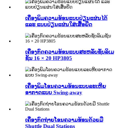
ເຄື່ອງພິມຄວາມຮ້ອນແບບປ່ຽນແຜ່ນໄດ້
ແລະ ແບບປ່ຽນແຜ່ນໃສ່ເສື້ອຍືດ
ເຄື່ອງກົດຄວາມຮ້ອນແບບສະຫລັບຊັບລິເມ
ຊັນ 16 × 20 HP3805
ເຄື່ອງພິມໂອນຄວາມຮ້ອນແບບລະເຫີຍ
ອາກາດແບບ Swing-away
ເຄື່ອງກົດຖ່າຍໂອນຄວາມຮ້ອນດ້ວຍມື
Shuttle Dual Stations