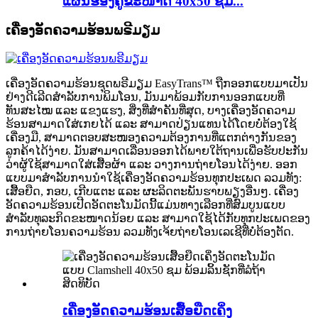
ແຜ່ນຮອງຄູ່ຂະໜາດ 40x50 ຊມ...
ເຄື່ອງອັດຄວາມຮ້ອນພຣີມຽມ
ເຄື່ອງອັດຄວາມຮ້ອນຊຸດພຣີມຽມ EasyTrans™ ຖືກອອກແບບມາເປັນ
ຢ່າງດີເລີດສຳລັບການພິມໂອນ, ມັນມາພ້ອມກັບການອອກແບບທີ່
ທັນສະໄໝ ແລະ ແຂງແຮງ, ສິ່ງທີ່ສຳຄັນທີ່ສຸດ, ບາງເຄື່ອງອັດຄວາມ
ຮ້ອນສາມາດໃສ່ເກຍໄດ້ ແລະ ສາມາດປ່ຽນແທນໄດ້ໂດຍບໍ່ຕ້ອງໃຊ້
ເຄື່ອງມື, ສາມາດຕອບສະໜອງຄວາມຕ້ອງການທີ່ແຕກຕ່າງກັນຂອງ
ລູກຄ້າໄດ້ງ່າຍ. ມັນສາມາດເລື່ອນອອກໄດ້ພາຍໃຕ້ຖານເພື່ອຮັບປະກັນ
ວ່າຜູ້ໃຊ້ສາມາດໃສ່ເສື້ອຜ້າ ແລະ ວາງການຖ່າຍໂອນໄດ້ງ່າຍ. ອອກ
ແບບມາສຳລັບການນຳໃຊ້ເຄື່ອງອັດຄວາມຮ້ອນທຸກປະເພດ ລວມທັງ:
ເສື້ອຍືດ, ກອບ, ເກີບແຕະ ແລະ ຜະລິດຕະພັນຮາບພຽງອື່ນໆ. ເຄື່ອງ
ອັດຄວາມຮ້ອນເປີດອັດຕະໂນມັດນີ້ແມ່ນທາງເລືອກທີ່ສົມບູນແບບ
ສຳລັບທຸລະກິດຂະໜາດນ້ອຍ ແລະ ສາມາດໃຊ້ໄດ້ກັບທຸກປະເພດຂອງ
ການຖ່າຍໂອນຄວາມຮ້ອນ ລວມທັງເຈ້ຍຖ່າຍໂອນເລເຊີທີ່ບໍ່ຕ້ອງຕັດ.
ເຄື່ອງອັດຄວາມຮ້ອນເສື້ອຍືດເຄິ່ງ