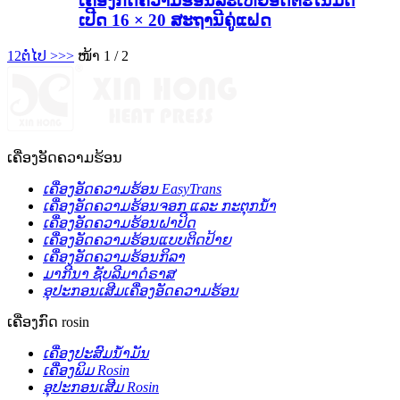
ເຄື່ອງກົດຄວາມຮ້ອນລະເຫີຍອັດຕະໂນມັດ
ເປີດ 16 × 20 ສະຖານີຄູ່ແຝດ
1
2
ຕໍ່ໄປ >
>>
ໜ້າ 1 / 2
ເຄື່ອງອັດຄວາມຮ້ອນ
ເຄື່ອງອັດຄວາມຮ້ອນ EasyTrans
ເຄື່ອງອັດຄວາມຮ້ອນຈອກ ແລະ ກະຕຸກນ້ຳ
ເຄື່ອງອັດຄວາມຮ້ອນຝາປິດ
ເຄື່ອງອັດຄວາມຮ້ອນແບບຕິດປ້າຍ
ເຄື່ອງອັດຄວາມຮ້ອນກິລາ
ມາກີນາ ຊັບລີມາດໍຣາສ
ອຸປະກອນເສີມເຄື່ອງອັດຄວາມຮ້ອນ
ເຄື່ອງກົດ rosin
ເຄື່ອງປະສົມນ້ຳມັນ
ເຄື່ອງພິມ Rosin
ອຸປະກອນເສີມ Rosin