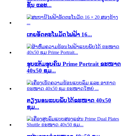
ຊັ້ນ ແລະ...
ເກຍອັດຕະໂນມັດໄຟຟ້າ 16...
ຮູບແຕ້ມຮູບຄົນ Prime Portrait ຂະໜາດ
40x50 ຊມ...
ຕຽງນອນແບບພັບໄດ້ຂະໜາດ 40x50
ຊມ...