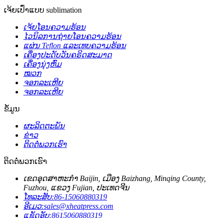
ເຈ້ຍເປົ່າແບບ sublimation
ເຈ້ຍໂອນຄວາມຮ້ອນ
ໄວນິລການຖ່າຍໂອນຄວາມຮ້ອນ
ແຜ່ນ Teflon ແລະເທບຄວາມຮ້ອນ
ເຄື່ອງປະດັບວັນຄຣິດສະມາດ
ເຄື່ອງນຸ່ງຫົ່ມ
ໝວກ
ຈອກລະເຫີຍ
ຈອກລະເຫີຍ
ຂໍ້ມູນ
ຜະລິດຕະພັນ
ຂ່າວ
ຕິດຕໍ່ພວກເຮົາ
ຕິດຕໍ່ພວກເຮົາ
ເຂດ​ອຸດ​ສາ​ຫະ​ກໍາ Baijin​, ເມືອງ Baizhang​, Minqing County​,
Fuzhou​, ແຂວງ Fujian​, ປະ​ເທດ​ຈີນ​
ໂທລະສັບ:
86-15060880319
ອີເມວ:
sales@xheatpress.com
ແຊັດອັບ:
8615060880319