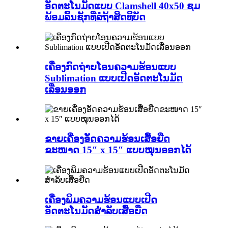
ອັດຕະໂນມັດແບບ Clamshell 40x50 ຊມ
ພ້ອມລິ້ນຊັກທີ່ລໍຖ້າສິດທິບັດ
ເຄື່ອງກົດຖ່າຍໂອນຄວາມຮ້ອນແບບ
Sublimation ແບບເປີດອັດຕະໂນມັດ
ເລື່ອນອອກ
ຂາຍເຄື່ອງອັດຄວາມຮ້ອນເສື້ອຍືດ
ຂະໜາດ 15″ x 15″ ແບບໝຸນອອກໄດ້
ເຄື່ອງພິມຄວາມຮ້ອນແບບເປີດ
ອັດຕະໂນມັດສຳລັບເສື້ອຍືດ