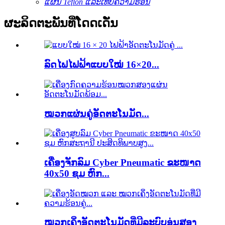
ແຜ່ນ Teflon ແລະເທບຄວາມຮ້ອນ
ຜະລິດຕະພັນທີ່ໂດດເດັ່ນ
ລົດໄຟໄຟຟ້າແບບໃໝ່ 16×20...
ໝວກແຜ່ນຄູ່ອັດຕະໂນມັດ...
ເຄື່ອງຈັກລົມ Cyber ​​Pneumatic ຂະໜາດ
40x50 ຊມ ຫົກ...
ໝວກເຄິ່ງອັດຕະໂນມັດທີ່ມີລະບົບອຸ່ນສອງ