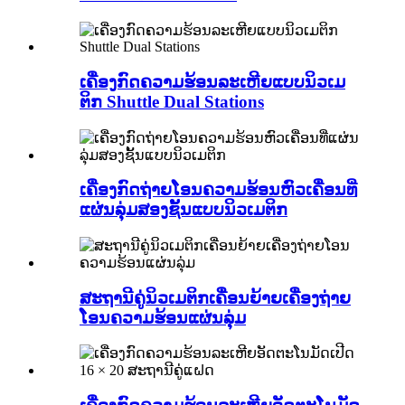
ເຄື່ອງກົດຄວາມຮ້ອນລະເຫີຍແບບນິວເມ
ຕິກ Shuttle Dual Stations
ເຄື່ອງກົດຖ່າຍໂອນຄວາມຮ້ອນຫົວເຄື່ອນທີ່
ແຜ່ນລຸ່ມສອງຊັ້ນແບບນິວເມຕິກ
ສະຖານີຄູ່ນິວເມຕິກເຄື່ອນຍ້າຍເຄື່ອງຖ່າຍ
ໂອນຄວາມຮ້ອນແຜ່ນລຸ່ມ