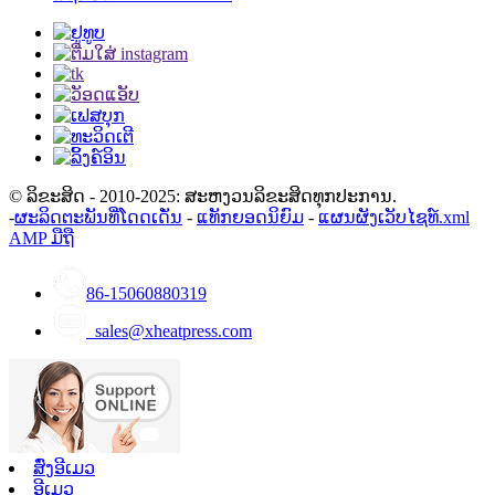
© ລິຂະສິດ - 2010-2025: ສະຫງວນລິຂະສິດທຸກປະການ.
-
ຜະລິດຕະພັນທີ່ໂດດເດັ່ນ
-
ແທັກຍອດນິຍົມ
-
ແຜນຜັງເວັບໄຊທ໌.xml
AMP ມືຖື
86-15060880319
sales@xheatpress.com
ສົ່ງອີເມວ
ອີເມວ