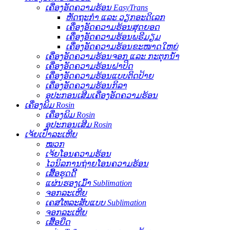
ເຄື່ອງອັດຄວາມຮ້ອນ EasyTrans
ຫັດຖະກຳ ແລະ ວຽກອະດິເລກ
ເຄື່ອງອັດຄວາມຮ້ອນສຸດຍອດ
ເຄື່ອງອັດຄວາມຮ້ອນພຣີມຽມ
ເຄື່ອງອັດຄວາມຮ້ອນຂະໜາດໃຫຍ່
ເຄື່ອງອັດຄວາມຮ້ອນຈອກ ແລະ ກະຕຸກນ້ຳ
ເຄື່ອງອັດຄວາມຮ້ອນຝາປິດ
ເຄື່ອງອັດຄວາມຮ້ອນແບບຕິດປ້າຍ
ເຄື່ອງອັດຄວາມຮ້ອນກິລາ
ອຸປະກອນເສີມເຄື່ອງອັດຄວາມຮ້ອນ
ເຄື່ອງພິມ Rosin
ເຄື່ອງພິມ Rosin
ອຸປະກອນເສີມ Rosin
ເຈ້ຍເປົ່າລະເຫີຍ
ໝວກ
ເຈ້ຍໂອນຄວາມຮ້ອນ
ໄວນິລການຖ່າຍໂອນຄວາມຮ້ອນ
ເສື້ອຮູດດີ້
ແຜ່ນຮອງເມົ້າ Sublimation
ຈອກລະເຫີຍ
ເຄສໂທລະສັບແບບ Sublimation
ຈອກລະເຫີຍ
ເສື້ອຍືດ