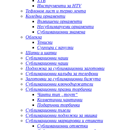
ХТВ
Инструменти за HTV
Тефлонов лист и термо лента
Коледни орнаменти
Възвишени орнаменти
Несублимируеми орнаменти
Сублимационни знамена
Облекла
Тениски
Суичъри с качулки
Шапки и шапки
Сублимационни чаши
Сублимационни чаши
Подложка за сублимационни заготовки
Сублимационни калъфи за телефони
Заготовки за сублимационни бижута
Сублимационни ключодържатели
Сублимационни празни торбички
Чанти тип „тоут“
Козметични чантички
Подаръчни торбички
Сублимационни пъзели
Сублимационни подложки за мишка
Сублимационни маркировки и етикети
Сублимационни отметки