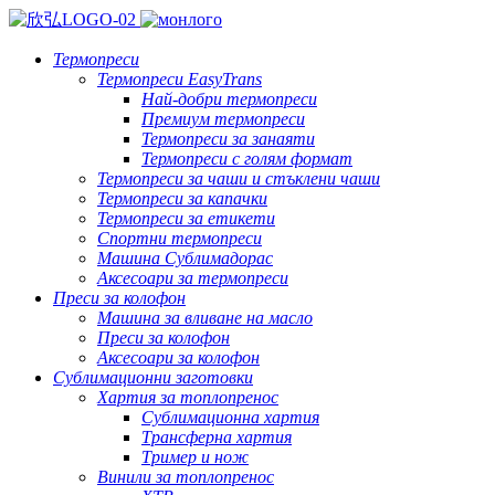
Термопреси
Термопреси EasyTrans
Най-добри термопреси
Премиум термопреси
Термопреси за занаяти
Термопреси с голям формат
Термопреси за чаши и стъклени чаши
Термопреси за капачки
Термопреси за етикети
Спортни термопреси
Машина Сублимадорас
Аксесоари за термопреси
Преси за колофон
Машина за вливане на масло
Преси за колофон
Аксесоари за колофон
Сублимационни заготовки
Хартия за топлопренос
Сублимационна хартия
Трансферна хартия
Тример и нож
Винили за топлопренос