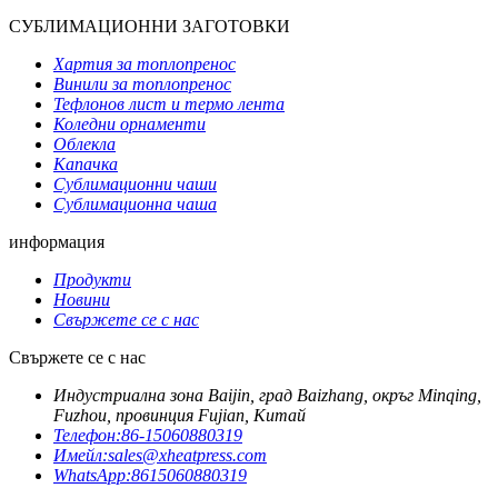
СУБЛИМАЦИОННИ ЗАГОТОВКИ
Хартия за топлопренос
Винили за топлопренос
Тефлонов лист и термо лента
Коледни орнаменти
Облекла
Капачка
Сублимационни чаши
Сублимационна чаша
информация
Продукти
Новини
Свържете се с нас
Свържете се с нас
Индустриална зона Baijin, град Baizhang, окръг Minqing,
Fuzhou, провинция Fujian, Китай
Телефон:
86-15060880319
Имейл:
sales@xheatpress.com
WhatsApp:
8615060880319