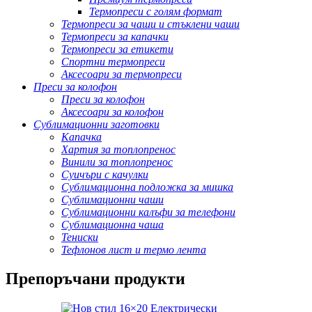
Термопреси с голям формат
Термопреси за чаши и стъклени чаши
Термопреси за капачки
Термопреси за етикети
Спортни термопреси
Аксесоари за термопреси
Преси за колофон
Преси за колофон
Аксесоари за колофон
Сублимационни заготовки
Капачка
Хартия за топлопренос
Винили за топлопренос
Суичъри с качулки
Сублимационна подложка за мишка
Сублимационни чаши
Сублимационни калъфи за телефони
Сублимационна чаша
Тениски
Тефлонов лист и термо лента
Препоръчани продукти