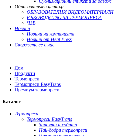
Сублимационни етикети за багаж
Образователен център
ОБРАЗОВАТЕЛНИ ВИДЕОМАТЕРИАЛИ
РЪКОВОДСТВО ЗА ТЕРМОПРЕСА
ЧЗВ
Новини
Новини на компанията
Новини от Heat Press
Свържете се с нас
Дом
Продукти
Термопреси
Термопреси EasyTrans
Премиум термопреси
Каталог
Термопреси
Термопреси EasyTrans
Занаяти и хобита
Най-добри термопреси
Премиум термопреси