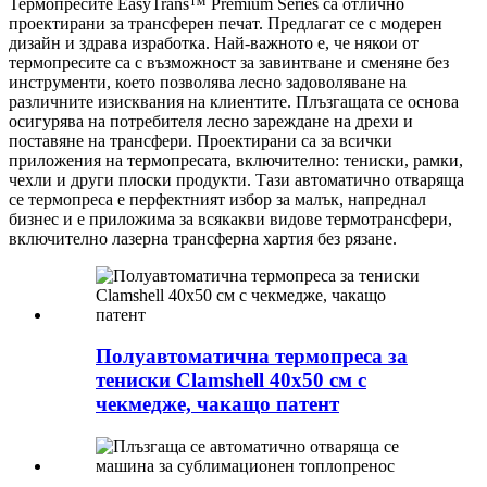
Термопресите EasyTrans™ Premium Series са отлично
проектирани за трансферен печат. Предлагат се с модерен
дизайн и здрава изработка. Най-важното е, че някои от
термопресите са с възможност за завинтване и сменяне без
инструменти, което позволява лесно задоволяване на
различните изисквания на клиентите. Плъзгащата се основа
осигурява на потребителя лесно зареждане на дрехи и
поставяне на трансфери. Проектирани са за всички
приложения на термопресата, включително: тениски, рамки,
чехли и други плоски продукти. Тази автоматично отваряща
се термопреса е перфектният избор за малък, напреднал
бизнес и е приложима за всякакви видове термотрансфери,
включително лазерна трансферна хартия без рязане.
Полуавтоматична термопреса за
тениски Clamshell 40x50 см с
чекмедже, чакащо патент