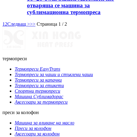
отваряща се машина за
сублимационна термопреса
1
2
Следващ >
>>
Страница 1 / 2
термопреси
Термопреси EasyTrans
Термопреси за чаши и стъклени чаши
Термопреси за капачки
Термопреси за етикети
Спортни термопреси
Машина Сублимадорас
Аксесоари за термопреси
преси за колофон
Машина за вливане на масло
Преси за колофон
Аксесоари за колофон