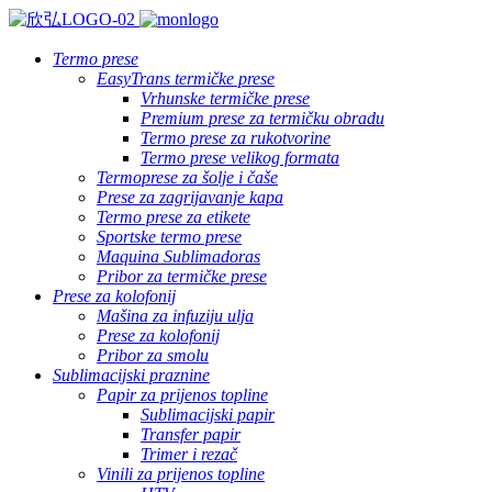
Termo prese
EasyTrans termičke prese
Vrhunske termičke prese
Premium prese za termičku obradu
Termo prese za rukotvorine
Termo prese velikog formata
Termoprese za šolje i čaše
Prese za zagrijavanje kapa
Termo prese za etikete
Sportske termo prese
Maquina Sublimadoras
Pribor za termičke prese
Prese za kolofonij
Mašina za infuziju ulja
Prese za kolofonij
Pribor za smolu
Sublimacijski praznine
Papir za prijenos topline
Sublimacijski papir
Transfer papir
Trimer i rezač
Vinili za prijenos topline