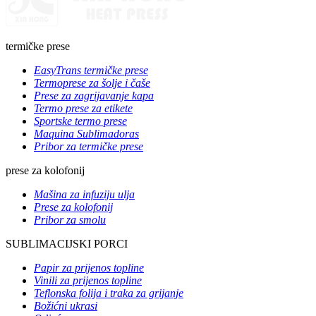
termičke prese
EasyTrans termičke prese
Termoprese za šolje i čaše
Prese za zagrijavanje kapa
Termo prese za etikete
Sportske termo prese
Maquina Sublimadoras
Pribor za termičke prese
prese za kolofonij
Mašina za infuziju ulja
Prese za kolofonij
Pribor za smolu
SUBLIMACIJSKI PORCI
Papir za prijenos topline
Vinili za prijenos topline
Teflonska folija i traka za grijanje
Božićni ukrasi