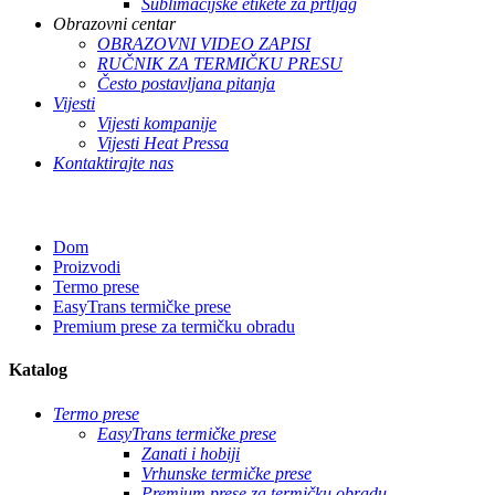
Sublimacijske etikete za prtljag
Obrazovni centar
OBRAZOVNI VIDEO ZAPISI
RUČNIK ZA TERMIČKU PRESU
Često postavljana pitanja
Vijesti
Vijesti kompanije
Vijesti Heat Pressa
Kontaktirajte nas
Dom
Proizvodi
Termo prese
EasyTrans termičke prese
Premium prese za termičku obradu
Katalog
Termo prese
EasyTrans termičke prese
Zanati i hobiji
Vrhunske termičke prese
Premium prese za termičku obradu