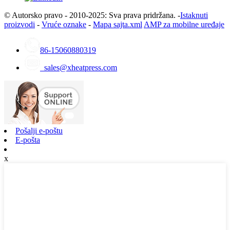
© Autorsko pravo - 2010-2025: Sva prava pridržana. -
Istaknuti
proizvodi
-
Vruće oznake
-
Mapa sajta.xml
AMP za mobilne uređaje
86-15060880319
sales@xheatpress.com
Pošalji e-poštu
E-pošta
x