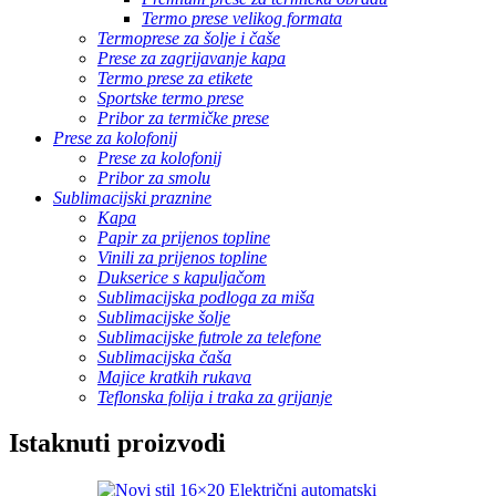
Termo prese velikog formata
Termoprese za šolje i čaše
Prese za zagrijavanje kapa
Termo prese za etikete
Sportske termo prese
Pribor za termičke prese
Prese za kolofonij
Prese za kolofonij
Pribor za smolu
Sublimacijski praznine
Kapa
Papir za prijenos topline
Vinili za prijenos topline
Dukserice s kapuljačom
Sublimacijska podloga za miša
Sublimacijske šolje
Sublimacijske futrole za telefone
Sublimacijska čaša
Majice kratkih rukava
Teflonska folija i traka za grijanje
Istaknuti proizvodi