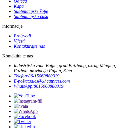
Odjeća
Kapa
Sublimacijske šolje
Sublimacijska čaša
informacije
Proizvodi
Vijesti
Kontaktirajte nas
Kontaktirajte nas
Industrijska zona Baijin, grad Baizhang, okrug Minqing,
Fuzhou, provincija Fujian, Kina
Telefon:
86-15060880319
E-pošta:
sales@xheatpress.com
WhatsApp:
8615060880319