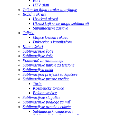
HTV
HTV alati
Teflonska folija i traka za grijanje
Božićni ukrasi
Uzvišeni ukrasi
Ukrasi koji se ne mogu sublimirati
Sublimacijske zastave
Odjeća
Majice kratkih rukava
Dukserice s kapuljačom
Kape i šeširi
Sublimacijske šolje
Sublimacijske čaše
Podmetač za sublimaciju
Sublimacijske futrole za telefone
Sublimacijski nakit
Sublimacijski privjesci za ključeve
Sublimacijske prazne vrećice
Torbe
Kozmetičke torbice
Poklon vrećice
Sublimacijske slagalice
Sublimacijske podloge za miš
Sublimacijske oznake i etikete
Sublimacijski označivači