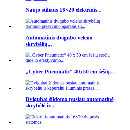
Naujo stiliaus 16×20 elektrinis...
Automatinis dvigubo veleno
skrybėlių...
„Cyber ​​Pneumatic“ 40x50 cm šešių...
Dvigubai šildoma pusiau automatinė
skrybėlė ir...