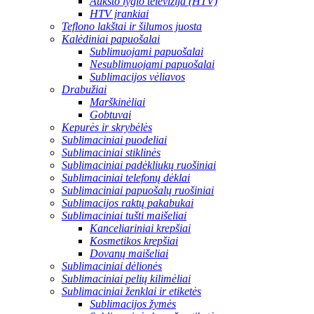
Aukšto lygio televizija (HTV)
HTV įrankiai
Teflono lakštai ir šilumos juosta
Kalėdiniai papuošalai
Sublimuojami papuošalai
Nesublimuojami papuošalai
Sublimacijos vėliavos
Drabužiai
Marškinėliai
Gobtuvai
Kepurės ir skrybėlės
Sublimaciniai puodeliai
Sublimaciniai stiklinės
Sublimaciniai padėkliukų ruošiniai
Sublimaciniai telefonų dėklai
Sublimaciniai papuošalų ruošiniai
Sublimacijos raktų pakabukai
Sublimaciniai tušti maišeliai
Kanceliariniai krepšiai
Kosmetikos krepšiai
Dovanų maišeliai
Sublimaciniai dėlionės
Sublimaciniai pelių kilimėliai
Sublimaciniai ženklai ir etiketės
Sublimacijos žymės