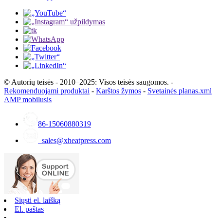
© Autorių teisės - 2010–2025: Visos teisės saugomos. -
Rekomenduojami produktai
-
Karštos žymos
-
Svetainės planas.xml
AMP mobilusis
86-15060880319
sales@xheatpress.com
Siųsti el. laišką
El. paštas