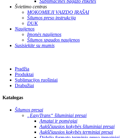
Sublimacinės bagažo etiketės
Švietimo centras
MOKOMIEJI VAIZDO ĮRAŠAI
Šilumos preso instrukcija
DUK
Naujienos
Įmonės naujienos
Šilumos spaudos naujienos
Susisiekite su mumis
Pradžia
Produktai
Sublimacijos ruošiniai
Drabužiai
Katalogas
Šilumos presai
„EasyTrans“ šiluminiai presai
Amatai ir pomėgiai
Aukščiausios kokybės šiluminiai presai
Aukščiausios kokybės terminiai presai
Didelio formato terminio preso įrenginiai