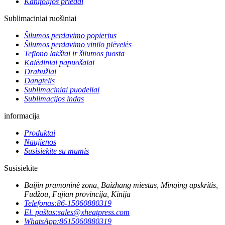
Kanifolijos priedai
Sublimaciniai ruošiniai
Šilumos perdavimo popierius
Šilumos perdavimo vinilo plėvelės
Teflono lakštai ir šilumos juosta
Kalėdiniai papuošalai
Drabužiai
Dangtelis
Sublimaciniai puodeliai
Sublimacijos indas
informacija
Produktai
Naujienos
Susisiekite su mumis
Susisiekite
Baijin pramoninė zona, Baizhang miestas, Minqing apskritis,
Fudžou, Fujian provincija, Kinija
Telefonas:
86-15060880319
El. paštas:
sales@xheatpress.com
WhatsApp:
8615060880319