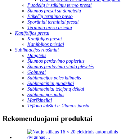
Puodelių ir stiklinių termo presai
Šilumos presai su dangteliu
Etikečių terminio preso
Sportiniai terminiai presai
Terminio preso priedai
Kanifolijos presai
Kanifolijos presai
Kanifolijos priedai
Sublimacijos ruošiniai
Dangtelis
Šilumos perdavimo popierius
Šilumos perdavimo vinilo plėvelės
Gobtuvai
Sublimacijos pelės kilimėlis
Sublimaciniai puodeliai
Sublimaciniai telefonų dėklai
Sublimacijos indas
Marškinėliai
Teflono lakštai ir šilumos juosta
Rekomenduojami produktai