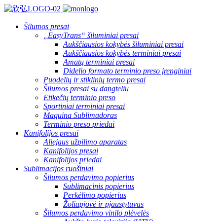
Šilumos presai
„EasyTrans“ šiluminiai presai
Aukščiausios kokybės šiluminiai presai
Aukščiausios kokybės terminiai presai
Amatų terminiai presai
Didelio formato terminio preso įrenginiai
Puodelių ir stiklinių termo presai
Šilumos presai su dangteliu
Etikečių terminio preso
Sportiniai terminiai presai
Maquina Sublimadoras
Terminio preso priedai
Kanifolijos presai
Aliejaus užpilimo aparatas
Kanifolijos presai
Kanifolijos priedai
Sublimacijos ruošiniai
Šilumos perdavimo popierius
Sublimacinis popierius
Perkėlimo popierius
Žoliapjovė ir pjaustytuvas
Šilumos perdavimo vinilo plėvelės