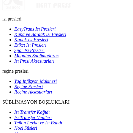
ısı presleri
EasyTrans Isı Presleri
Kupa ve Bardak Isı Presleri
Kapak Isı Presleri
Etiket Isı Presleri
Spor Isı Presleri
Maquina Sublimadoras
Isı Presi Aksesuarları
reçine presleri
Yağ İnfüzyon Makinesi
Reçine Presleri
Reçine Aksesuarları
SÜBLİMASYON BOŞLUKLARI
Isı Transfer Kağıdı
Isı Transfer Vinilleri
Teflon Levha ve Isı Bandı
Noel Süsleri