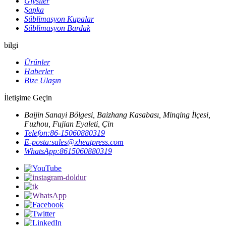
Giysiler
Şapka
Süblimasyon Kupalar
Süblimasyon Bardak
bilgi
Ürünler
Haberler
Bize Ulaşın
İletişime Geçin
Baijin Sanayi Bölgesi, Baizhang Kasabası, Minqing İlçesi,
Fuzhou, Fujian Eyaleti, Çin
Telefon:
86-15060880319
E-posta:
sales@xheatpress.com
WhatsApp:
8615060880319