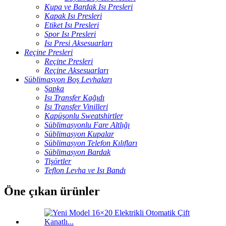
Kupa ve Bardak Isı Presleri
Kapak Isı Presleri
Etiket Isı Presleri
Spor Isı Presleri
Isı Presi Aksesuarları
Reçine Presleri
Reçine Presleri
Reçine Aksesuarları
Süblimasyon Boş Levhaları
Şapka
Isı Transfer Kağıdı
Isı Transfer Vinilleri
Kapüşonlu Sweatshirtler
Süblimasyonlu Fare Altlığı
Süblimasyon Kupalar
Süblimasyon Telefon Kılıfları
Süblimasyon Bardak
Tişörtler
Teflon Levha ve Isı Bandı
Öne çıkan ürünler