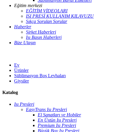
Süblimasyon Bavul Etiketleri
Eğitim merkezi
EĞİTİM VİDEOLARI
ISI PRESİ KULLANIM KILAVUZU
Sıkça Sorulan Sorular
Haberler
Şirket Haberleri
Isı Basın Haberleri
Bize Ulaşın
Ev
Ürünler
Süblimasyon Boş Levhaları
Giysiler
Katalog
Isı Presleri
EasyTrans Isı Presleri
El Sanatları ve Hobiler
En Üstün Isı Presleri
Premium Isı Presleri
Büyük Boy Isı Presleri