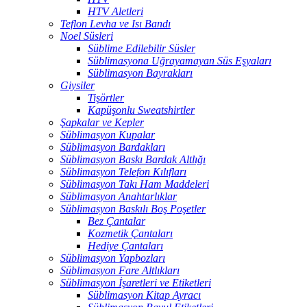
HTV Aletleri
Teflon Levha ve Isı Bandı
Noel Süsleri
Süblime Edilebilir Süsler
Süblimasyona Uğrayamayan Süs Eşyaları
Süblimasyon Bayrakları
Giysiler
Tişörtler
Kapüşonlu Sweatshirtler
Şapkalar ve Kepler
Süblimasyon Kupalar
Süblimasyon Bardakları
Süblimasyon Baskı Bardak Altlığı
Süblimasyon Telefon Kılıfları
Süblimasyon Takı Ham Maddeleri
Süblimasyon Anahtarlıklar
Süblimasyon Baskılı Boş Poşetler
Bez Çantalar
Kozmetik Çantaları
Hediye Çantaları
Süblimasyon Yapbozları
Süblimasyon Fare Altlıkları
Süblimasyon İşaretleri ve Etiketleri
Süblimasyon Kitap Ayracı