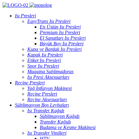
Isı Presleri
EasyTrans Isı Presleri
En Üstün Isı Presleri
Premium Isı Presleri
El Sanatları Isı Presleri
Büyük Boy Isı Presleri
Kupa ve Bardak Isı Presleri
Kapak Isı Presleri
Etiket Isı Presleri
Spor Isı Presleri
Maquina Sublimadoras
Isı Presi Aksesuarları
Reçine Presleri
Yağ İnfüzyon Makinesi
Reçine Presleri
Reçine Aksesuarları
Süblimasyon Boş Levhaları
Isı Transfer Kağıdı
Süblimasyon Kağıdı
Transfer Kağıdı
Budama ve Kesme Makinesi
Isı Transfer Vinilleri
HTV