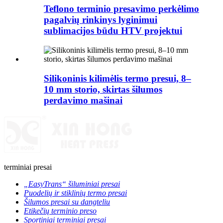
Teflono terminio presavimo perkėlimo
pagalvių rinkinys lyginimui
sublimacijos būdu HTV projektui
Silikoninis kilimėlis termo presui, 8–
10 mm storio, skirtas šilumos
perdavimo mašinai
terminiai presai
„EasyTrans“ šiluminiai presai
Puodelių ir stiklinių termo presai
Šilumos presai su dangteliu
Etikečių terminio preso
Sportiniai terminiai presai