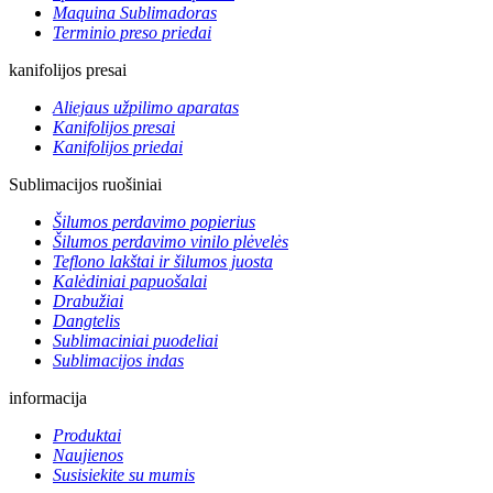
Maquina Sublimadoras
Terminio preso priedai
kanifolijos presai
Aliejaus užpilimo aparatas
Kanifolijos presai
Kanifolijos priedai
Sublimacijos ruošiniai
Šilumos perdavimo popierius
Šilumos perdavimo vinilo plėvelės
Teflono lakštai ir šilumos juosta
Kalėdiniai papuošalai
Drabužiai
Dangtelis
Sublimaciniai puodeliai
Sublimacijos indas
informacija
Produktai
Naujienos
Susisiekite su mumis