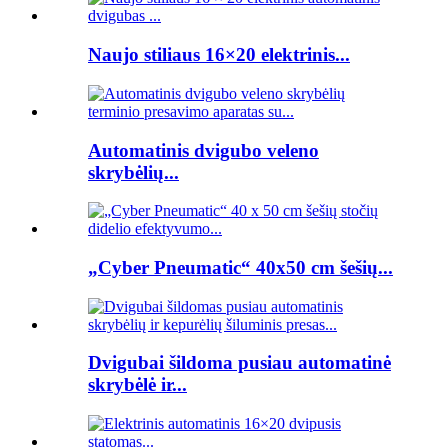
Naujo stiliaus 16×20 elektrinis...
Automatinis dvigubo veleno
skrybėlių...
„Cyber ​​Pneumatic“ 40x50 cm šešių...
Dvigubai šildoma pusiau automatinė
skrybėlė ir...