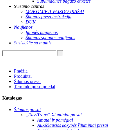
Sublimacinės bagažo etiketės
Švietimo centras
MOKOMIEJI VAIZDO ĮRAŠAI
Šilumos preso instrukcija
DUK
Naujienos
Įmonės naujienos
Šilumos spaudos naujienos
Susisiekite su mumis
Pradžia
Produktai
Šilumos presai
Terminio preso priedai
Katalogas
Šilumos presai
„EasyTrans“ šiluminiai presai
Amatai ir pomėgiai
Aukščiausios kokybės šiluminiai presai