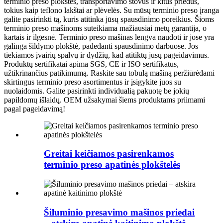
terminio preso plokštes, transportavimo stovus ir kitus priedus,
tokius kaip teflono lakštai ar plėvelės. Su mūsų terminio preso įranga
galite pasirinkti tą, kuris atitinka jūsų spausdinimo poreikius. Šioms
terminio preso mašinoms suteikiama mažiausiai metų garantija, o
kartais ir ilgesnė. Terminio preso mašinas lengva naudoti ir jose yra
galinga šildymo plokštė, padedanti spausdinimo darbuose. Jos
tiekiamos įvairių spalvų ir dydžių, kad atitiktų jūsų pageidavimus.
Produktų sertifikatai apima SGS, CE ir ISO sertifikatus,
užtikrinančius patikimumą. Raskite sau tobulą mašiną peržiūrėdami
skirtingus terminio preso asortimentus ir įsigykite juos su
nuolaidomis. Galite pasirinkti individualią pakuotę be jokių
papildomų išlaidų. OEM užsakymai šiems produktams priimami
pagal pageidavimą!
Greitai keičiamos pasirenkamos
terminio preso apatinės plokštelės
Šiluminio presavimo mašinos priedai