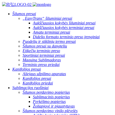
Šilumos presai
„EasyTrans“ šiluminiai presai
Aukščiausios kokybės šiluminiai presai
Aukščiausios kokybės terminiai presai
Amatų terminiai presai
Didelio formato terminio preso įrenginiai
Puodelių ir stiklinių termo presai
Šilumos presai su dangteliu
Etikečių terminio preso
Sportiniai terminiai presai
Maquina Sublimadoras
Terminio preso priedai
Kanifolijos presai
Aliejaus užpilimo aparatas
Kanifolijos presai
Kanifolijos priedai
Sublimacijos ruošiniai
Šilumos perdavimo popierius
Sublimacinis popierius
Perkėlimo popierius
Žoliapjovė ir pjaustytuvas
Šilumos perdavimo vinilo plėvelės