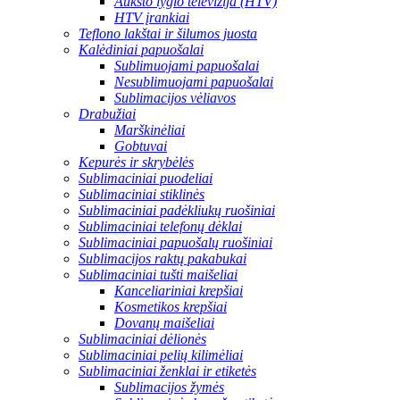
Aukšto lygio televizija (HTV)
HTV įrankiai
Teflono lakštai ir šilumos juosta
Kalėdiniai papuošalai
Sublimuojami papuošalai
Nesublimuojami papuošalai
Sublimacijos vėliavos
Drabužiai
Marškinėliai
Gobtuvai
Kepurės ir skrybėlės
Sublimaciniai puodeliai
Sublimaciniai stiklinės
Sublimaciniai padėkliukų ruošiniai
Sublimaciniai telefonų dėklai
Sublimaciniai papuošalų ruošiniai
Sublimacijos raktų pakabukai
Sublimaciniai tušti maišeliai
Kanceliariniai krepšiai
Kosmetikos krepšiai
Dovanų maišeliai
Sublimaciniai dėlionės
Sublimaciniai pelių kilimėliai
Sublimaciniai ženklai ir etiketės
Sublimacijos žymės