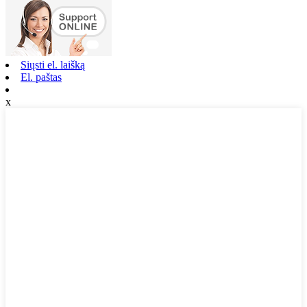
Siųsti el. laišką
El. paštas
x