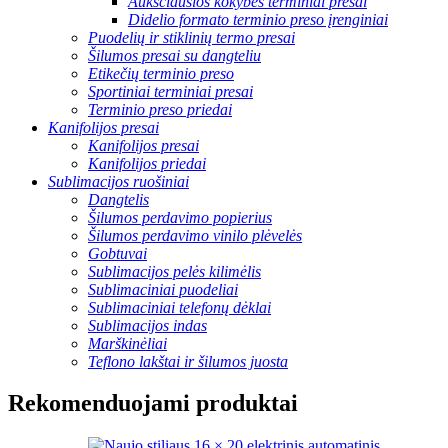
Aukščiausios kokybės terminiai presai
Didelio formato terminio preso įrenginiai
Puodelių ir stiklinių termo presai
Šilumos presai su dangteliu
Etikečių terminio preso
Sportiniai terminiai presai
Terminio preso priedai
Kanifolijos presai
Kanifolijos presai
Kanifolijos priedai
Sublimacijos ruošiniai
Dangtelis
Šilumos perdavimo popierius
Šilumos perdavimo vinilo plėvelės
Gobtuvai
Sublimacijos pelės kilimėlis
Sublimaciniai puodeliai
Sublimaciniai telefonų dėklai
Sublimacijos indas
Marškinėliai
Teflono lakštai ir šilumos juosta
Rekomenduojami produktai