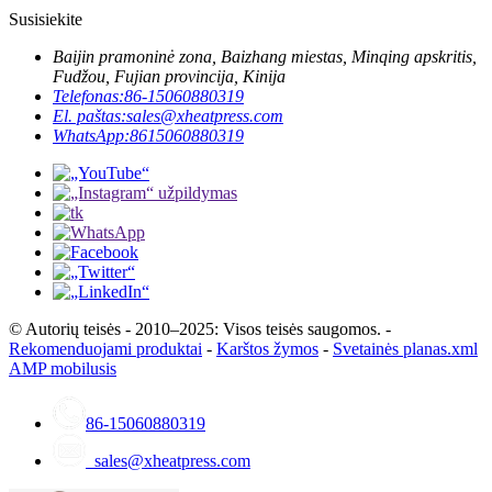
Susisiekite
Baijin pramoninė zona, Baizhang miestas, Minqing apskritis,
Fudžou, Fujian provincija, Kinija
Telefonas:
86-15060880319
El. paštas:
sales@xheatpress.com
WhatsApp:
8615060880319
© Autorių teisės - 2010–2025: Visos teisės saugomos. -
Rekomenduojami produktai
-
Karštos žymos
-
Svetainės planas.xml
AMP mobilusis
86-15060880319
sales@xheatpress.com