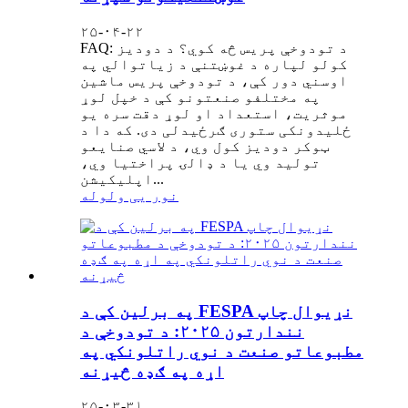
۲۵-۰۴-۲۲
FAQ: د تودوخې پریس څه کوي؟ د دودیز
کولو لپاره د غوښتنې د زیاتوالي په
اوسني دور کې، د تودوخې پریس ماشین
په مختلفو صنعتونو کې د خپل لوړ
موثریت، استعداد او لوړ دقت سره یو
ځلیدونکی ستوری ګرځیدلی دی. که دا د
ټوکر دودیز کول وي، د لاسي صنایعو
تولید وي یا د ډالۍ پراختیا وي،
اپلیکیشن...
نور یی ولوله
په برلین کې د FESPA نړیوال چاپ
نندارتون ۲۰۲۵: د تودوخې د
مطبوعاتو صنعت د نوي راتلونکي په
اړه په ګډه څیړنه
۲۵-۰۳-۳۱