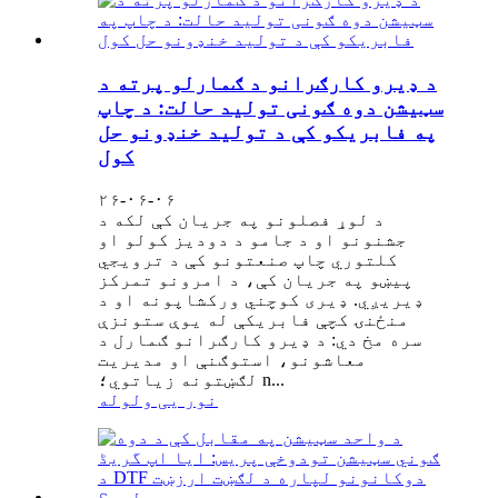
د ډیرو کارګرانو د ګمارلو پرته د
سټیشن دوه ګونی تولید حالت: د چاپ
په فابریکو کې د تولید خنډونو حل
کول
۲۶-۰۶-۰۶
د لوړ فصلونو په جریان کې لکه د
جشنونو او د جامو د دودیز کولو او
کلتوري چاپ صنعتونو کې د ترویجي
پیښو په جریان کې، د امرونو تمرکز
ډیریږي. ډیری کوچني ورکشاپونه او د
منځنۍ کچې فابریکې له یوې ستونزې
سره مخ دي: د ډیرو کارګرانو ګمارل د
معاشونو، استوګنې او مدیریت
لګښتونه زیاتوي؛ n...
نور یی ولوله