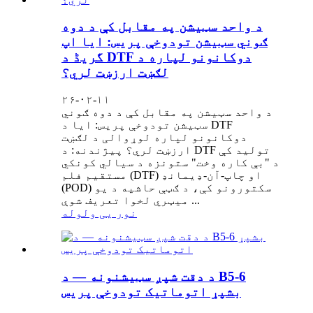
د واحد سټیشن په مقابل کې د دوه
ګوني سټیشن تودوخې پریس: ایا اپ
گریڈ د DTF دوکانونو لپاره د
لګښت ارزښت لري؟
۲۶-۰۲-۱۱
د واحد سټیشن په مقابل کې د دوه ګوني
سټیشن تودوخې پریس: ایا د DTF
دوکانونو لپاره لوړوالی د لګښت
ارزښت لري؟ پیژندنه: د DTF تولید کې
د "بې کاره وخت" ستونزه د سیالي کونکي
مستقیم فلم (DTF) او چاپ-آن-ډیمانډ
(POD) سکتورونو کې، د ګټې حاشیه د یو
میټري لخوا تعریف شوې ...
نور یی ولوله
د دقت شپږ سټیشنونه — د B5-6
بشپړ اتوماتیک تودوخې پریس