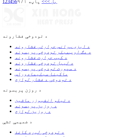
بل >
>>
پاڼه ۱ / ۹
6
5
4
3
2
1
د تودوخې فشارونه
د ایزی ټرانس حرارتی فشارونه
د مګ او ټمبلر تودوخې پریسونه
د کیپ حرارت فشارونه
د لیبل تودوخې فشارونه
د سپورت تودوخې پریسونه
ماکینا سبلیمادوراس
د تودوخې د فشار لوازم
د روزن پریسونه
د تیلو انفیوزر ماشین
د روزین پریسونه
د روزین لوازم
د ضمیمې تشې
د تودوخې لیږد کاغذ