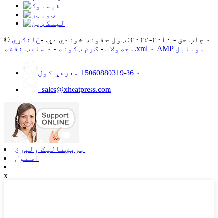
© د چاپ حق - ۲۰۱۰-۲۰۲۵: ټول حقونه خوندي دي. -
ځانګړي
د AMP موبایل
د سایټ نقشه.xml
محصولات
-
ګرم ټګونه
-
د 86-15060880319 معرفي کول
sales@xheatpress.com
برېښنالیک ولېږئ
استول
x