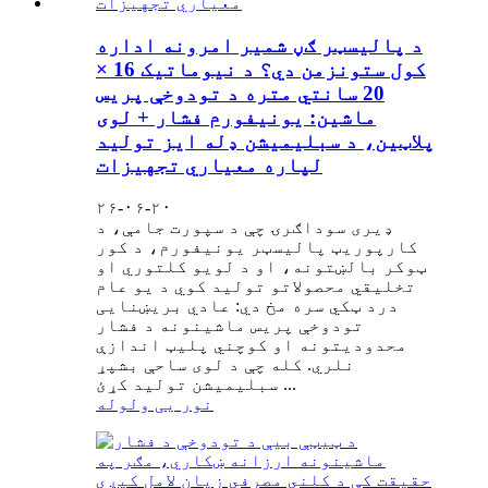
د پالیسټر ګڼ شمیر امرونه اداره
کول ستونزمن دي؟ د نیوماتیک 16 ×
20 سانتي متره د تودوخې پریس
ماشین: یونیفورم فشار + لوی
پلاټین، د سبلیمیشن ډله ایز تولید
لپاره معیاري تجهیزات
۲۶-۰۶-۲۰
ډیری سوداګرۍ چې د سپورت جامې، د
کارپوریټ پالیسټر یونیفورم، د کور
ټوکر بالښتونه، او د لویو کلتوري او
تخلیقي محصولاتو تولید کوي د یو عام
درد ټکي سره مخ دي: عادي بریښنایی
تودوخې پریس ماشینونه د فشار
محدودیتونه او کوچني پلیټ اندازې
نلري. کله چې د لوی ساحې بشپړ
سبلیمیشن تولید کړئ ...
نور یی ولوله