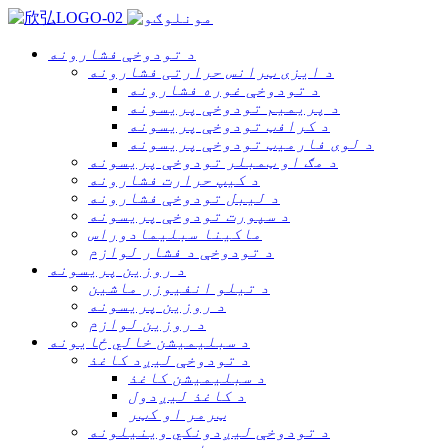
د تودوخې فشارونه
د ایزی ټرانس حرارتی فشارونه
د تودوخې غوره فشارونه
د پریمیم تودوخې پریسونه
د کرافټ تودوخې پریسونه
د لوی فارمیټ تودوخې پریسونه
د مګ او ټمبلر تودوخې پریسونه
د کیپ حرارت فشارونه
د لیبل تودوخې فشارونه
د سپورت تودوخې پریسونه
ماکینا سبلیمادوراس
د تودوخې د فشار لوازم
د روزین پریسونه
د تیلو انفیوزر ماشین
د روزین پریسونه
د روزین لوازم
د سبلیمیشن خالي ځایونه
د تودوخې لیږد کاغذ
د سبلیمیشن کاغذ
د کاغذ لیږدول
ټرمر او کټر
د تودوخې لیږدونکي وینیلونه