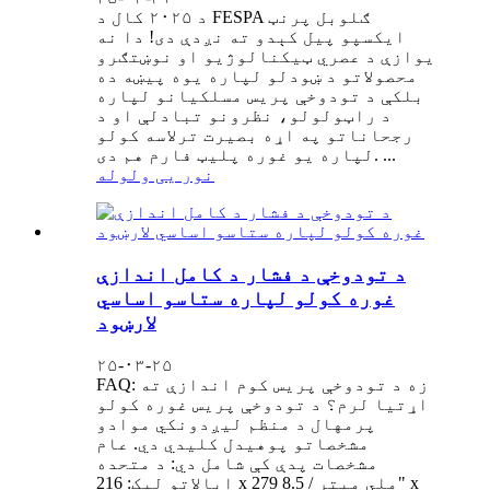
د ۲۰۲۵ کال د FESPA ګلوبل پرنټ
ایکسپو پیل کېدو ته نږدې دی! دا نه
یوازې د عصري ټیکنالوژیو او نوښتګرو
محصولاتو د ښودلو لپاره یوه پیښه ده
بلکې د تودوخې پریس مسلکیانو لپاره
د راټولولو، نظرونو تبادلې او د
رجحاناتو په اړه بصیرت ترلاسه کولو
لپاره یو غوره پلیټ فارم هم دی. ...
نور یی ولوله
د تودوخې د فشار د کامل اندازې
غوره کولو لپاره ستاسو اساسي
لارښود
۲۵-۰۳-۲۵
FAQ: زه د تودوخې پریس کوم اندازې ته
اړتیا لرم؟ د تودوخې پریس غوره کولو
پرمهال د منظم لیږدونکي موادو
مشخصاتو پوهیدل کلیدي دي. عام
مشخصات پدې کې شامل دي: د متحده
ایالاتو لیک: 216 x 279 ملي میتر / 8.5" x