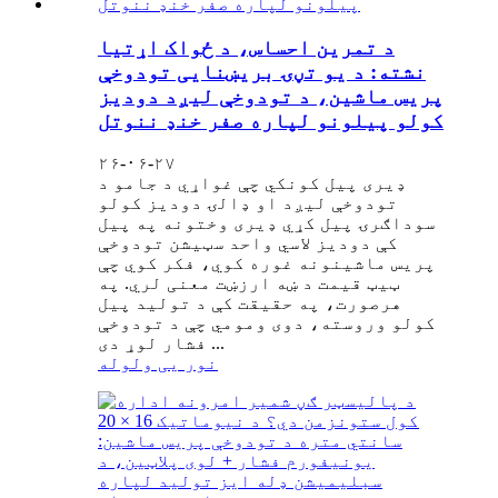
د تمرین احساس، د ځواک اړتیا
نشته: د یو تڼۍ بریښنایی تودوخې
پریس ماشین، د تودوخې لیږد دودیز
کولو پیلونو لپاره صفر خنډ ننوتل
۲۶-۰۶-۲۷
ډیری پیل کونکي چې غواړي د جامو د
تودوخې لیږد او ډالۍ دودیز کولو
سوداګرۍ پیل کړي ډیری وختونه په پیل
کې دودیز لاسي واحد سټیشن تودوخې
پریس ماشینونه غوره کوي، فکر کوي چې
ټیټ قیمت د ښه ارزښت معنی لري. په
هرصورت، په حقیقت کې د تولید پیل
کولو وروسته، دوی ومومي چې د تودوخې
فشار لوړ دی ...
نور یی ولوله