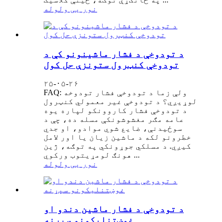
نور یی ولوله
د تودوخې د فشار ماشینونو کې د
تودوخې کنټرول ستونزې حل کول
۲۵-۰۵-۲۶
FAQ: ولې زما د تودوخې فشار تودوخه
لوړیږي؟ د تودوخې غیر معمولي کنټرول
د تودوخې فشار کاروونکو لپاره یوه
عامه مګر مغشوشونکې مسله ده، چې د
سوځیدنې، ضایع شوي موادو، او جدي
خطرونو لکه د ماشین زیان یا اور لامل
کیږي. د مسلکي جوړونکي په توګه، ژین
هونګ لومړیتوب ورکوي ...
نور یی ولوله
د تودوخې د فشار ماشین دندو او
غوښتنلیکونو سپړنه