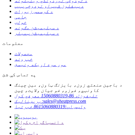
د تودوخې لیږدونکي وینیلونه
د ټیفلون شیټ او تودوخې ټیپ
د کرسمس زیورات
جامې
خولۍ
د سبلیمیشن مګونه
د سبلیمیشن ټمبلر
معلومات
محصولات
خبرونه
موږ سره اړیکه ونیسئ
په تماس کې شئ
د باجين صنعتي زون، بايزنګ ټاون، مين چينګ
کاونټي، فوزو، فو جيان ولايت، چين
تلیفون:
د 86-15060880319 معرفي کول
sales@xheatpress.com
برېښنالیک:
واټس اپ:
8615060880319 خبرتیا