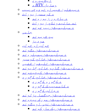
ایچ ټي وي
د HTV وسایل
د ټیفلون شیټ او تودوخې ټیپ
د کرسمس زیورات
د پام وړ زیورونه
نه ماتیدونکي زیورات
د سبلیمیشن بیرغونه
جامې
ټي شرټونه
هوډيز
خولۍ او خولۍ
د سبلیمیشن مګونه
د سبلیمیشن ټمبلرونه
د سبلیمیشن خالي کوسټر
د سبلیمیشن تلیفون قضیې
د سبلیمیشن ګاڼو خالي ځایونه
د سبلیمیشن کیچینونه
د سبلیمیشن خالي کڅوړې
د کڅوړو کڅوړې
د کاسمیټیک کڅوړې
د ډالۍ کڅوړې
د سبلیمیشن جیګسا پزلونه
د سبلیمیشن موږک پیډونه
د سبلیمیشن نښې او ټګونه
د سبلیمیشن بک مارکونه