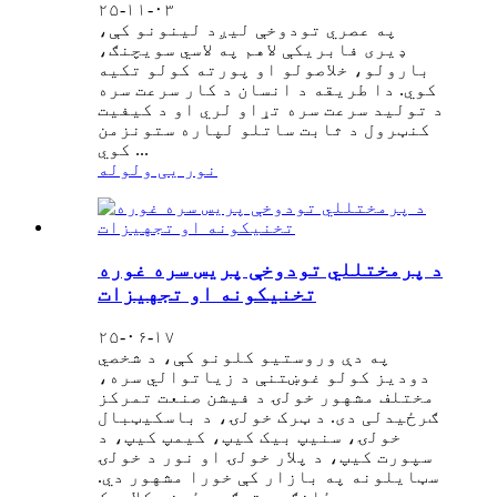
۲۵-۱۱-۰۳
په عصري تودوخې لیږد لینونو کې،
ډیری فابریکې لاهم په لاسي سویچنګ،
بارولو، خلاصولو او پورته کولو تکیه
کوي. دا طریقه د انسان د کار سرعت سره
د تولید سرعت سره تړاو لري او د کیفیت
کنټرول د ثابت ساتلو لپاره ستونزمن
کوي ​​...
نور یی ولوله
د پرمختللي تودوخې پریس سره غوره
تخنیکونه او تجهیزات
۲۵-۰۶-۱۷
په دې وروستیو کلونو کې، د شخصي
دودیز کولو غوښتنې د زیاتوالي سره،
مختلف مشهور خولۍ د فیشن صنعت تمرکز
ګرځیدلی دی. د ټرک خولۍ، د باسکیټبال
خولۍ، سنیپ بیک کیپ، کیمپ کیپ، د
سپورت کیپ، د پلار خولۍ او نور د خولۍ
سټایلونه په بازار کې خورا مشهور دي.
په ځانګړې توګه، ځینې کلاسیک ...