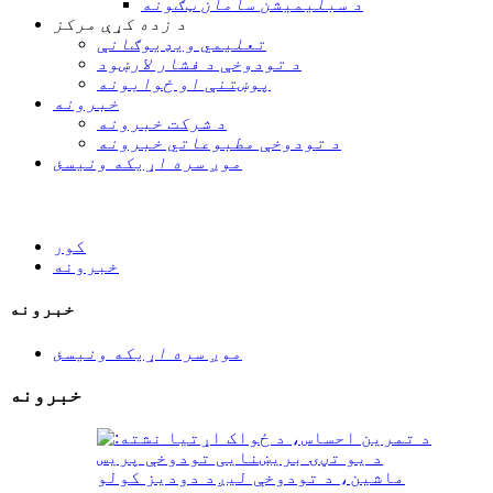
د سبلیمیشن سامان ټګونه
د زده کړې مرکز
تعلیمي ویډیوګانې
د تودوخې د فشار لارښود
پوښتنې او ځوابونه
خبرونه
د شرکت خبرونه
د تودوخې مطبوعاتي خبرونه
موږ سره اړیکه ونیسئ
کور
خبرونه
خبرونه
موږ سره اړیکه ونیسئ
خبرونه