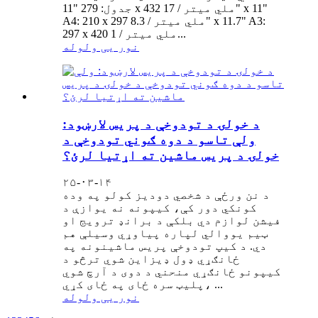
11" جدول: 279 x 432 ملي میتر / 17" x 11"
A4: 210 x 297 ملي میتر / 8.3" x 11.7" A3:
297 x 420 ملي میتر / 1...
نور یی ولوله
د خولۍ د تودوخې د پریس لارښود:
ولې تاسو د دوه ګوني تودوخې د
خولۍ د پریس ماشین ته اړتیا لرئ؟
۲۵-۰۳-۱۴
د نن ورځې د شخصي دودیز کولو په وده
کونکي دور کې، کیپونه نه یوازې د
فیشن لوازم دي بلکې د برانډ ترویج او
ټیم یووالي لپاره پیاوړي وسیلې هم
دي. د کیپ تودوخې پریس ماشینونه په
ځانګړي ډول ډیزاین شوي ترڅو د
کیپونو ځانګړي منحني د دوی د آرچ شوي
پلیټ سره ځای په ځای کړي، ...
نور یی ولوله