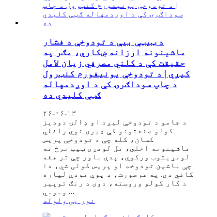
د ټیټې بیې د تودوخې د فشار
ماشینونه ارزانه ښکاري، مګر په
حقیقت کې د کلني مصرفي زیان لامل
کیږي | د تودوخې یونیفورم کنټرول
د چاپ سوداګرۍ کې د اوږدمهاله
ګټې کلیدي ده
۲۶-۰۶-۱۳
د جامو د تودوخې لیږد او ډالۍ دودیز
کولو صنعتونو کې ډیری نوي راغلي
کسان، کله چې د تودوخې پریس
ماشینونه اخلي، تل لومړی ټیټ نرخ ته
لومړیتوب ورکوي، پدې باور چې تر هغه
چې ماشین تودوخه او پریس کولی شي، دا
کافي دي. په هرصورت، د یوې مودې لپاره
د کار کولو وروسته، دوی د رنګ توپیر
ومومي ...
نور یی ولوله