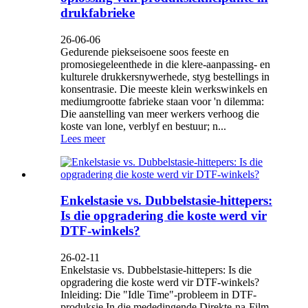
drukfabrieke
26-06-06
Gedurende piekseisoene soos feeste en
promosiegeleenthede in die klere-aanpassing- en
kulturele drukkersnywerhede, styg bestellings in
konsentrasie. Die meeste klein werkswinkels en
mediumgrootte fabrieke staan ​​voor 'n dilemma:
Die aanstelling van meer werkers verhoog die
koste van lone, verblyf en bestuur; n...
Lees meer
Enkelstasie vs. Dubbelstasie-hittepers:
Is die opgradering die koste werd vir
DTF-winkels?
26-02-11
Enkelstasie vs. Dubbelstasie-hittepers: Is die
opgradering die koste werd vir DTF-winkels?
Inleiding: Die "Idle Time"-probleem in DTF-
produksie In die mededingende Direkte-na-Film