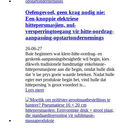
Oefengevoel, geen krag nodig nie:
Een-knoppie elektriese
hittepersmasjien, nul-
versperringtoegang vir hitte-oordrag-
aanpassing-opstartondernemings
26-06-27
Baie beginners wat klere-hitte-oordrag- en
geskenk-aanpassingsbesighede wil begin, kies
dikwels tradisionele handmatige enkelstasie-
hittepersmasjiene aan die begin, omdat hulle dink
dat 'n lae prys goeie waarde beteken. Nadat hulle
egter met produksie begin het, vind hulle dat
hittepersing 'n groot voordeel is...
Lees meer