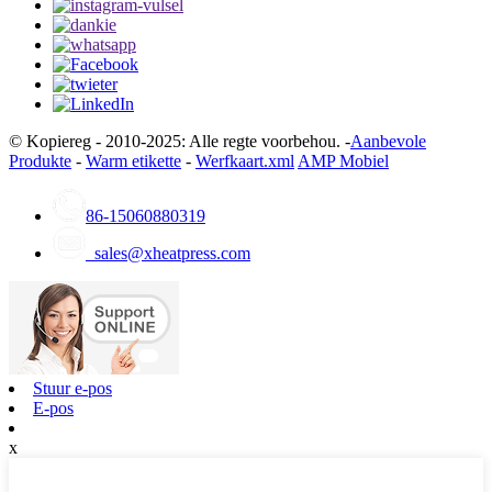
© Kopiereg - 2010-2025: Alle regte voorbehou. -
Aanbevole
Produkte
-
Warm etikette
-
Werfkaart.xml
AMP Mobiel
86-15060880319
sales@xheatpress.com
Stuur e-pos
E-pos
x