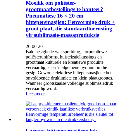
Moeilik om poliëster-
grootmaatbestellings te hanteer?
Pneumatiese 16 × 20 cm
hittepersmasjien: Eenvormige druk +
groot plaat, die standaardtoerusting
vir sublimasie-massaproduksie
26-06-20
Baie besighede wat sportdrag, korporatiewe
poliësteruniforms, huistekstielkussings en
grootmaat kulturele en kreatiewe produkte
vervaardig, staar 'n algemene pynpunt in die
gesig: Gewone elektriese hittepersmasjiene het
onvoldoende druklimiete en klein plaatgroottes.
Wanneer grootskaalse volledige sublimasiedruk
vervaardig word...
Lees meer
Laeprys-hittepersmasjiene lyk