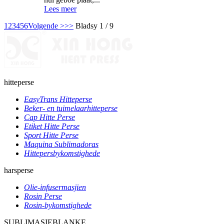
Lees meer
1
2
3
4
5
6
Volgende >
>>
Bladsy 1 / 9
hitteperse
EasyTrans Hitteperse
Beker- en tuimelaarhitteperse
Cap Hitte Perse
Etiket Hitte Perse
Sport Hitte Perse
Maquina Sublimadoras
Hittepersbykomstighede
harsperse
Olie-infusermasjien
Rosin Perse
Rosin-bykomstighede
SUBLIMASIEBLANKE