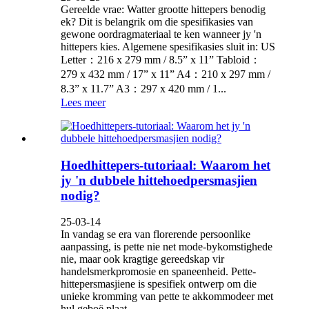
Gereelde vrae: Watter grootte hittepers benodig
ek? Dit is belangrik om die spesifikasies van
gewone oordragmateriaal te ken wanneer jy 'n
hittepers kies. Algemene spesifikasies sluit in: US
Letter：216 x 279 mm / 8.5” x 11” Tabloid：
279 x 432 mm / 17” x 11” A4：210 x 297 mm /
8.3” x 11.7” A3：297 x 420 mm / 1...
Lees meer
Hoedhittepers-tutoriaal: Waarom het
jy 'n dubbele hittehoedpersmasjien
nodig?
25-03-14
In vandag se era van florerende persoonlike
aanpassing, is pette nie net mode-bykomstighede
nie, maar ook kragtige gereedskap vir
handelsmerkpromosie en spaneenheid. Pette-
hittepersmasjiene is spesifiek ontwerp om die
unieke kromming van pette te akkommodeer met
hul geboë plaat,...