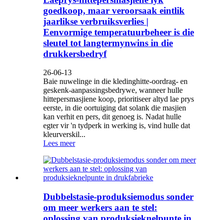
goedkoop, maar veroorsaak eintlik
jaarlikse verbruiksverlies |
Eenvormige temperatuurbeheer is die
sleutel tot langtermynwins in die
drukkersbedryf
26-06-13
Baie nuwelinge in die kledinghitte-oordrag- en
geskenk-aanpassingsbedrywe, wanneer hulle
hittepersmasjiene koop, prioritiseer altyd lae prys
eerste, in die oortuiging dat solank die masjien
kan verhit en pers, dit genoeg is. Nadat hulle
egter vir 'n tydperk in werking is, vind hulle dat
kleurverskil...
Lees meer
Dubbelstasie-produksiemodus sonder
om meer werkers aan te stel:
oplossing van produksieknelpunte in