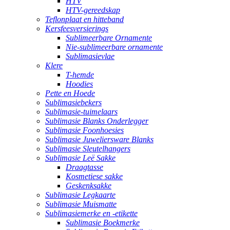
HTV
HTV-gereedskap
Teflonplaat en hitteband
Kersfeesversierings
Sublimeerbare Ornamente
Nie-sublimeerbare ornamente
Sublimasievlae
Klere
T-hemde
Hoodies
Pette en Hoede
Sublimasiebekers
Sublimasie-tuimelaars
Sublimasie Blanks Onderlegger
Sublimasie Foonhoesies
Sublimasie Juweliersware Blanks
Sublimasie Sleutelhangers
Sublimasie Leë Sakke
Draagtasse
Kosmetiese sakke
Geskenksakke
Sublimasie Legkaarte
Sublimasie Muismatte
Sublimasiemerke en -etikette
Sublimasie Boekmerke