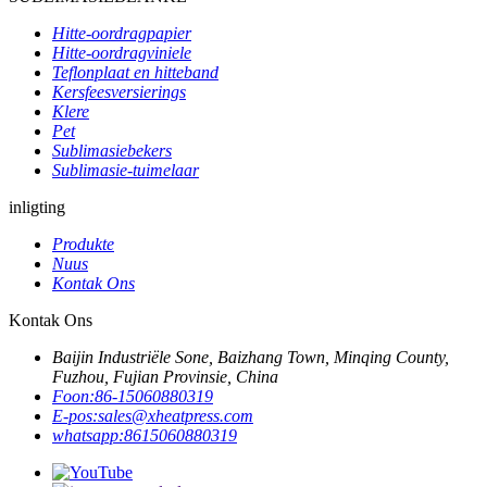
Hitte-oordragpapier
Hitte-oordragviniele
Teflonplaat en hitteband
Kersfeesversierings
Klere
Pet
Sublimasiebekers
Sublimasie-tuimelaar
inligting
Produkte
Nuus
Kontak Ons
Kontak Ons
Baijin Industriële Sone, Baizhang Town, Minqing County,
Fuzhou, Fujian Provinsie, China
Foon:
86-15060880319
E-pos:
sales@xheatpress.com
whatsapp:
8615060880319