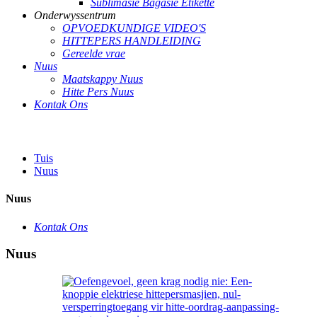
Sublimasie Bagasie Etikette
Onderwyssentrum
OPVOEDKUNDIGE VIDEO'S
HITTEPERS HANDLEIDING
Gereelde vrae
Nuus
Maatskappy Nuus
Hitte Pers Nuus
Kontak Ons
Tuis
Nuus
Nuus
Kontak Ons
Nuus