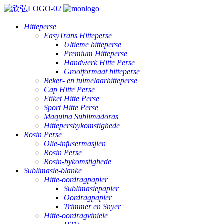
Hitteperse
EasyTrans Hitteperse
Ultieme hitteperse
Premium Hitteperse
Handwerk Hitte Perse
Grootformaat hitteperse
Beker- en tuimelaarhitteperse
Cap Hitte Perse
Etiket Hitte Perse
Sport Hitte Perse
Maquina Sublimadoras
Hittepersbykomstighede
Rosin Perse
Olie-infusermasjien
Rosin Perse
Rosin-bykomstighede
Sublimasie-blanke
Hitte-oordragpapier
Sublimasiepapier
Oordragpapier
Trimmer en Snyer
Hitte-oordragviniele