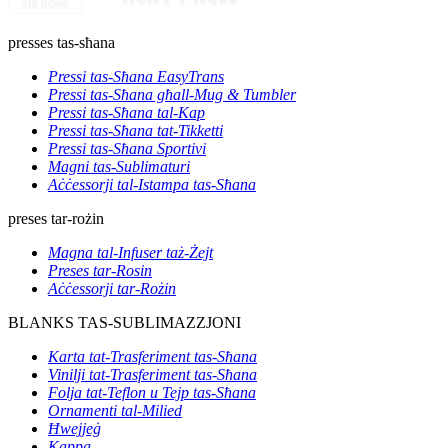
presses tas-sħana
Pressi tas-Sħana EasyTrans
Pressi tas-Sħana għall-Mug & Tumbler
Pressi tas-Sħana tal-Kap
Pressi tas-Sħana tat-Tikketti
Pressi tas-Sħana Sportivi
Magni tas-Sublimaturi
Aċċessorji tal-Istampa tas-Sħana
preses tar-rożin
Magna tal-Infuser taż-Żejt
Preses tar-Rosin
Aċċessorji tar-Rożin
BLANKS TAS-SUBLIMAZZJONI
Karta tat-Trasferiment tas-Sħana
Vinilji tat-Trasferiment tas-Sħana
Folja tat-Teflon u Tejp tas-Sħana
Ornamenti tal-Milied
Ħwejjeġ
Kappa