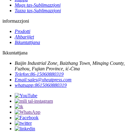
Mugs tas-Sublimazzjoni
Tazza tas-Sublimazzjoni
informazzjoni
Prodotti
Aħbarijiet
Ikkuntattjana
Ikkuntattjana
Baijin Industrial Zone, Baizhang Town, Minqing County,
Fuzhou, Fujian Province, iċ-Ċina
Telefon:
86-15060880319
Email:
sales@xheatpress.com
whatsapp:
8615060880319