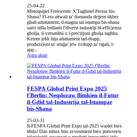
25-04-22
Mistoqsijiet Frekwenti: X'Tagħmel Pressa bis-
Sħana? Fl-era attwali ta' domanda dejjem tikber
għall-adattament, il-magna tal-istampa bis-sħana
saret stilla brillanti f'diversi industriji bl-effiċjenza
għolja, il-versatilità u l-preċiżjoni għolja tagħha.
Kemm jekk hija adattament tad-drapp,
produzzjoni ta' snajja' jew żvilupp ta' rigali, l-
app...
Aqra aktar
FESPA Global Print Expo 2025
f'Berlin: Nesploraw flimkien il-Futur
il-Ġdid tal-Industrija tal-Istampar
bis-Sħana
25-03-31
Il-FESPA Global Print Expo tal-2025 waslet biex
tibda! Dan mhux biss avveniment biex jintwerew
teknoloġiji avvanzati u prodotti innovattivi iżda