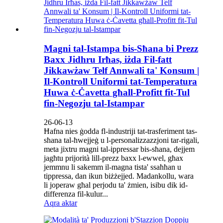
Magni tal-Istampa bis-Sħana bi Prezz
Baxx Jidhru Irħas, iżda Fil-fatt
Jikkawżaw Telf Annwali ta' Konsum |
Il-Kontroll Uniformi tat-Temperatura
Huwa ċ-Ċavetta għall-Profitt fit-Tul
fin-Negozju tal-Istampar
26-06-13
Ħafna nies ġodda fl-industriji tat-trasferiment tas-
sħana tal-ħwejjeġ u l-personalizzazzjoni tar-rigali,
meta jixtru magni tal-ippressar bis-sħana, dejjem
jagħtu prijorità lill-prezz baxx l-ewwel, għax
jemmnu li sakemm il-magna tista' ssaħħan u
tippressa, dan ikun biżżejjed. Madankollu, wara
li joperaw għal perjodu ta' żmien, isibu dik id-
differenza fil-kulur...
Aqra aktar