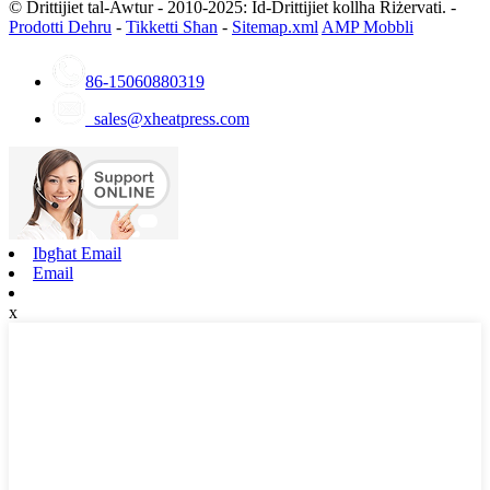
© Drittijiet tal-Awtur - 2010-2025: Id-Drittijiet kollha Riżervati. -
Prodotti Dehru
-
Tikketti Sħan
-
Sitemap.xml
AMP Mobbli
86-15060880319
sales@xheatpress.com
Ibgħat Email
Email
x