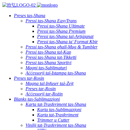
Preses tas-Sħana
Pressi tas-Sħana EasyTrans
Pressi tas-Sħana Ultimate
Pressi tas-Sħana Premium
Pressi tas-Sħana tal-Artiġjanat
Pressi tas-Sħana ta' Format Kbir
Pressi tas-Sħana għall-Mug & Tumbler
Pressi tas-Sħana tal-Kap
Pressi tas-Sħana tat-Tikketti
Pressi tas-Sħana Sportivi
Magni tas-Sublimaturi
Aċċessorji tal-Istampa tas-Sħana
Preses tar-Rosin
Magna tal-Infuser taż-Żejt
Preses tar-Rosin
Aċċessorji tar-Rożin
Blanks tas-Sublimazzjoni
Karta tat-Trasferiment tas-Sħana
Karta tas-Sublimazzjoni
Karta tat-Trasferiment
Trimmer u Cutter
Vinilji tat-Trasferiment tas-Sħana