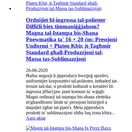
Ordnijiet bl-ingrossa tal-poliester
Diffiċli biex timmaniġġjahom?
Magna tal-Istampa bis-Sħana
Pnewmatika ta' 16 × 20 ċm: Pressjoni
Uniformi + Platen Kbir, it-Tagħmir
Standard għall-Produzzjoni tal-
Massa tas-Sublimazzjoni
26-06-2020
Ħafna negozji li jipproduċu ħwejjeġ sportivi,
uniformijiet korporattivi tal-poliester, imħaded tat-
tessuti tad-dar, u prodotti kulturali u kreattivi bl-
ingrossa jiffaċċjaw punt komuni ta' wġigħ:
Magni ordinarji tal-istampa bis-sħana elettrika
m'għandhomx limiti ta' pressjoni biżżejjed u
daqsijiet żgħar tal-pjanċi. Meta jipproduċu
prodotti ta' sublimazzjoni sħiħa fuq żona kbira...
Aqra aktar