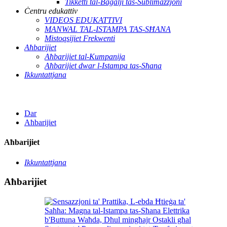
Tikketti tal-Bagalji tas-Sublimazzjoni
Ċentru edukattiv
VIDEOS EDUKATTIVI
MANWAL TAL-ISTAMPA TAS-SĦANA
Mistoqsijiet Frekwenti
Aħbarijiet
Aħbarijiet tal-Kumpanija
Aħbarijiet dwar l-Istampa tas-Sħana
Ikkuntattjana
Dar
Aħbarijiet
Aħbarijiet
Ikkuntattjana
Aħbarijiet