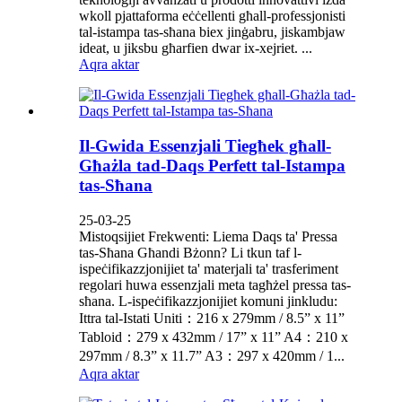
wkoll pjattaforma eċċellenti għall-professjonisti
tal-istampa tas-sħana biex jinġabru, jiskambjaw
ideat, u jiksbu għarfien dwar ix-xejriet. ...
Aqra aktar
Il-Gwida Essenzjali Tiegħek għall-
Għażla tad-Daqs Perfett tal-Istampa
tas-Sħana
25-03-25
Mistoqsijiet Frekwenti: Liema Daqs ta' Pressa
tas-Sħana Għandi Bżonn? Li tkun taf l-
ispeċifikazzjonijiet ta' materjali ta' trasferiment
regolari huwa essenzjali meta tagħżel pressa tas-
sħana. L-ispeċifikazzjonijiet komuni jinkludu:
Ittra tal-Istati Uniti：216 x 279mm / 8.5” x 11”
Tabloid：279 x 432mm / 17” x 11” A4：210 x
297mm / 8.3” x 11.7” A3：297 x 420mm / 1...
Aqra aktar