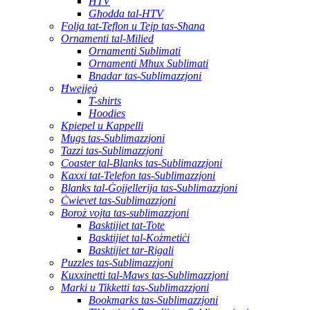
HTV
Għodda tal-HTV
Folja tat-Teflon u Tejp tas-Sħana
Ornamenti tal-Milied
Ornamenti Sublimati
Ornamenti Mhux Sublimati
Bnadar tas-Sublimazzjoni
Ħwejjeġ
T-shirts
Hoodies
Kpiepel u Kappelli
Mugs tas-Sublimazzjoni
Tazzi tas-Sublimazzjoni
Coaster tal-Blanks tas-Sublimazzjoni
Kaxxi tat-Telefon tas-Sublimazzjoni
Blanks tal-Ġojjellerija tas-Sublimazzjoni
Ċwievet tas-Sublimazzjoni
Boroż vojta tas-sublimazzjoni
Basktijiet tat-Tote
Basktijiet tal-Kożmetiċi
Basktijiet tar-Rigali
Puzzles tas-Sublimazzjoni
Kuxxinetti tal-Maws tas-Sublimazzjoni
Marki u Tikketti tas-Sublimazzjoni
Bookmarks tas-Sublimazzjoni