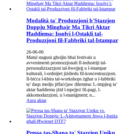
Modalità ta' Produzzjoni b'Stazzjon
Doppju Mingħajr Ma Tikri Aktar
Ħaddiema: Issolvi l-Ostakli tal-
Produzzjoni fil-Fabbriki tal-Istampar
26-06-06
Matul staġuni għoljin bħal festivals u
avvenimenti promozzjonali fl-industriji tal-
personalizzazzjoni tal-ħwejjeġ u l-istampar
kulturali, l-ordnijiet jiżdiedu fil-konċentrazzjoni.
Il-biċċa l-kbira tal-workshops żgħar u l-fabbriki
ta’ daqs medju jiffaċċjaw dilemma: L-impjieg ta’
aktar ħaddiema jżid l-ispejjeż fil-pagi, l-
akkomodazzjoni, u l-maniġment; n...
Aqra aktar
Pressa tas-Sħana ta' Stazzjon Uniku