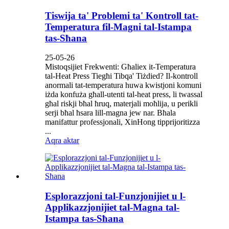
Tiswija ta' Problemi ta' Kontroll tat-
Temperatura fil-Magni tal-Istampa
tas-Sħana
25-05-26
Mistoqsijiet Frekwenti: Għaliex it-Temperatura
tal-Heat Press Tiegħi Tibqa' Tiżdied? Il-kontroll
anormali tat-temperatura huwa kwistjoni komuni
iżda konfuża għall-utenti tal-heat press, li twassal
għal riskji bħal ħruq, materjali moħlija, u perikli
serji bħal ħsara lill-magna jew nar. Bħala
manifattur professjonali, XinHong tipprijoritizza
...
Aqra aktar
Esplorazzjoni tal-Funzjonijiet u l-
Applikazzjonijiet tal-Magna tal-
Istampa tas-Sħana