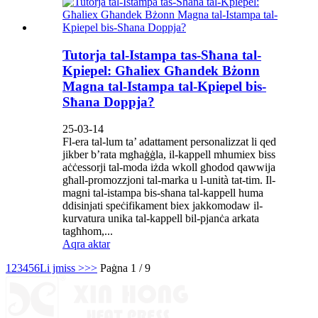
Tutorja tal-Istampa tas-Sħana tal-
Kpiepel: Għaliex Għandek Bżonn
Magna tal-Istampa tal-Kpiepel bis-
Sħana Doppja?
25-03-14
Fl-era tal-lum ta’ adattament personalizzat li qed
jikber b’rata mgħaġġla, il-kappell mhumiex biss
aċċessorji tal-moda iżda wkoll għodod qawwija
għall-promozzjoni tal-marka u l-unità tat-tim. Il-
magni tal-istampa bis-sħana tal-kappell huma
ddisinjati speċifikament biex jakkomodaw il-
kurvatura unika tal-kappell bil-pjanċa arkata
tagħhom,...
Aqra aktar
1
2
3
4
5
6
Li jmiss >
>>
Paġna 1 / 9