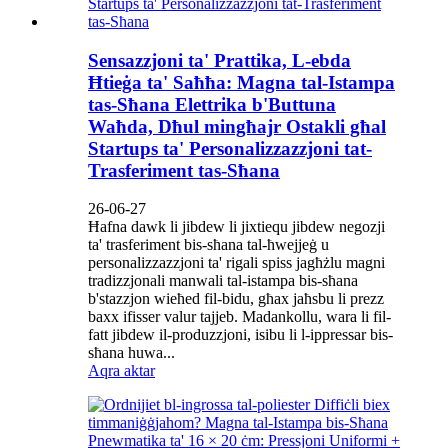
Sensazzjoni ta' Prattika, L-ebda
Ħtieġa ta' Saħħa: Magna tal-Istampa
tas-Sħana Elettrika b'Buttuna
Waħda, Dħul mingħajr Ostakli għal
Startups ta' Personalizzazzjoni tat-
Trasferiment tas-Sħana
26-06-27
Ħafna dawk li jibdew li jixtiequ jibdew negozji
ta' trasferiment bis-sħana tal-ħwejjeġ u
personalizzazzjoni ta' rigali spiss jagħżlu magni
tradizzjonali manwali tal-istampa bis-sħana
b'stazzjon wieħed fil-bidu, għax jaħsbu li prezz
baxx ifisser valur tajjeb. Madankollu, wara li fil-
fatt jibdew il-produzzjoni, isibu li l-ippressar bis-
sħana huwa...
Aqra aktar