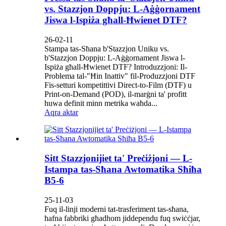
vs. Stazzjon Doppju: L-Aġġornament
Jiswa l-Ispiża għall-Ħwienet DTF?
26-02-11
Stampa tas-Sħana b'Stazzjon Uniku vs.
b'Stazzjon Doppju: L-Aġġornament Jiswa l-
Ispiża għall-Ħwienet DTF? Introduzzjoni: Il-
Problema tal-"Ħin Inattiv" fil-Produzzjoni DTF
Fis-setturi kompetittivi Direct-to-Film (DTF) u
Print-on-Demand (POD), il-marġni ta' profitt
huwa definit minn metrika waħda...
Aqra aktar
Sitt Stazzjonijiet ta' Preċiżjoni — L-
Istampa tas-Sħana Awtomatika Sħiħa
B5-6
25-11-03
Fuq il-linji moderni tat-trasferiment tas-sħana,
ħafna fabbriki għadhom jiddependu fuq swiċċjar,