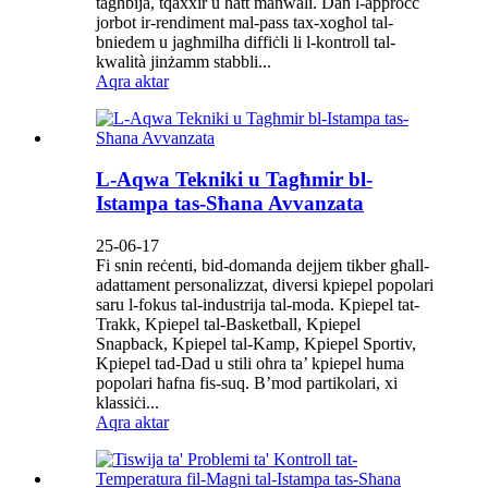
tagħbija, tqaxxir u ħatt manwali. Dan l-approċċ
jorbot ir-rendiment mal-pass tax-xogħol tal-
bniedem u jagħmilha diffiċli li l-kontroll tal-
kwalità jinżamm stabbli...
Aqra aktar
L-Aqwa Tekniki u Tagħmir bl-
Istampa tas-Sħana Avvanzata
25-06-17
Fi snin reċenti, bid-domanda dejjem tikber għall-
adattament personalizzat, diversi kpiepel popolari
saru l-fokus tal-industrija tal-moda. Kpiepel tat-
Trakk, Kpiepel tal-Basketball, Kpiepel
Snapback, Kpiepel tal-Kamp, Kpiepel Sportiv,
Kpiepel tad-Dad u stili oħra ta’ kpiepel huma
popolari ħafna fis-suq. B’mod partikolari, xi
klassiċi...
Aqra aktar