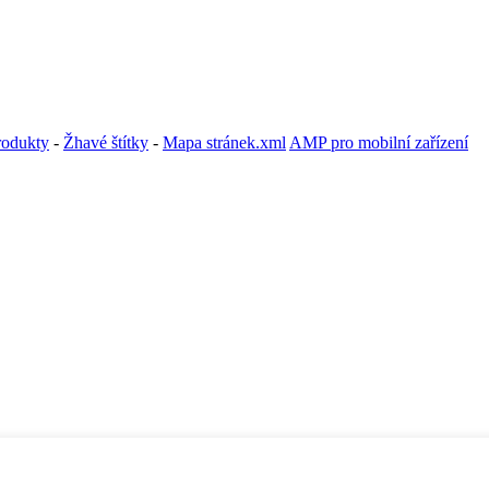
rodukty
-
Žhavé štítky
-
Mapa stránek.xml
AMP pro mobilní zařízení