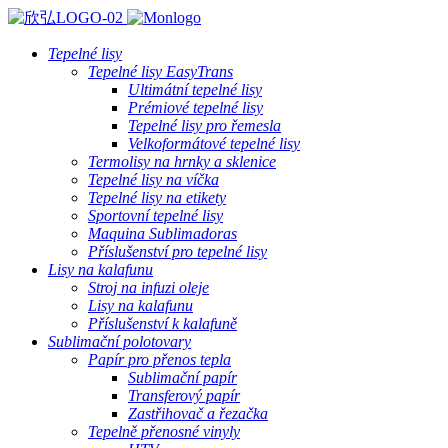
Tepelné lisy
Tepelné lisy EasyTrans
Ultimátní tepelné lisy
Prémiové tepelné lisy
Tepelné lisy pro řemesla
Velkoformátové tepelné lisy
Termolisy na hrnky a sklenice
Tepelné lisy na víčka
Tepelné lisy na etikety
Sportovní tepelné lisy
Maquina Sublimadoras
Příslušenství pro tepelné lisy
Lisy na kalafunu
Stroj na infuzi oleje
Lisy na kalafunu
Příslušenství k kalafuně
Sublimační polotovary
Papír pro přenos tepla
Sublimační papír
Transferový papír
Zastřihovač a řezačka
Tepelně přenosné vinyly