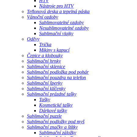
HTV
Nástroje pro HTV
Teflonová deska a tepelná páska
Vánoční ozdoby
Sublimovatelné ozdoby
Nesublimovatelné ozdoby
Sublimační vlajky
Oděvy
Trička
Mikiny s kapucí
Čepice a klobouky
Sublimační hrnky
Sublimační sklenice
Sublimační podložka pod pohár
Sublimační pouzdra na telefon
Sublimační šperky
Sublimační klíčenky
Sublimační prázdné tašky
Tašky
Kosmetické tašky
Dárkové tašky
Sublimační puzzle
Sublimační podložky pod myš
Sublimační značky a štítky
Sublimační záložky