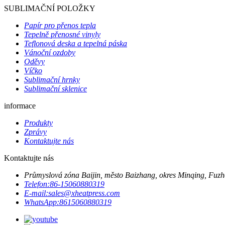
SUBLIMAČNÍ POLOŽKY
Papír pro přenos tepla
Tepelně přenosné vinyly
Teflonová deska a tepelná páska
Vánoční ozdoby
Oděvy
Víčko
Sublimační hrnky
Sublimační sklenice
informace
Produkty
Zprávy
Kontaktujte nás
Kontaktujte nás
Průmyslová zóna Baijin, město Baizhang, okres Minqing, Fuzho
Telefon:
86-15060880319
E-mail:
sales@xheatpress.com
WhatsApp:
8615060880319