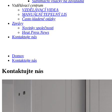
Sublimační visačky na zavazadla
Vzdělávací centrum
VZDĚLÁVACÍ VIDEA
MANUÁLNÍ TEPELNÝ LIS
Často kladené otázky
Zprávy
Novinky společnosti
Heat Press News
Kontaktujte nás
Domov
Kontaktujte nás
Kontaktujte nás