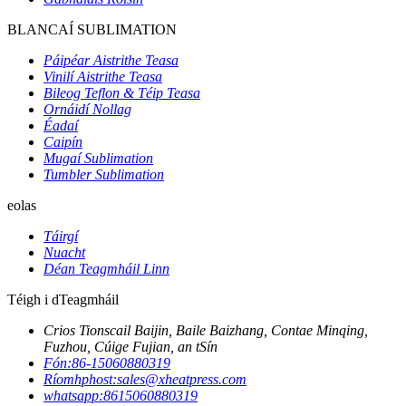
BLANCAÍ SUBLIMATION
Páipéar Aistrithe Teasa
Vinilí Aistrithe Teasa
Bileog Teflon & Téip Teasa
Ornáidí Nollag
Éadaí
Caipín
Mugaí Sublimation
Tumbler Sublimation
eolas
Táirgí
Nuacht
Déan Teagmháil Linn
Téigh i dTeagmháil
Crios Tionscail Baijin, Baile Baizhang, Contae Minqing,
Fuzhou, Cúige Fujian, an tSín
Fón:
86-15060880319
Ríomhphost:
sales@xheatpress.com
whatsapp:
8615060880319