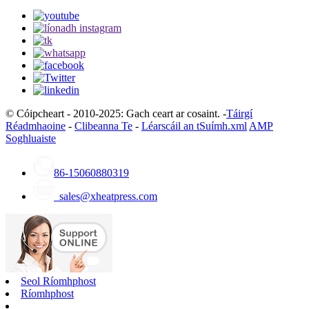
© Cóipcheart - 2010-2025: Gach ceart ar cosaint. -
Táirgí
Réadmhaoine
-
Clibeanna Te
-
Léarscáil an tSuímh.xml
AMP
Soghluaiste
86-15060880319
sales@xheatpress.com
Seol Ríomhphost
Ríomhphost