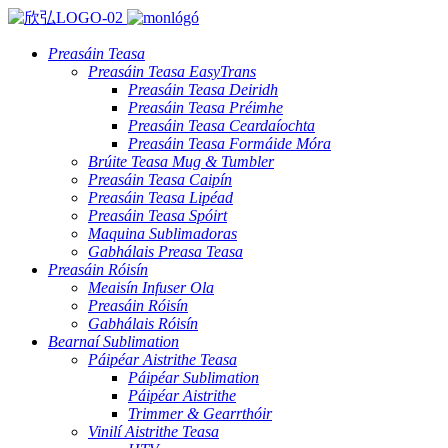
Preasáin Teasa
Preasáin Teasa EasyTrans
Preasáin Teasa Deiridh
Preasáin Teasa Préimhe
Preasáin Teasa Ceardaíochta
Preasáin Teasa Formáide Móra
Brúite Teasa Mug & Tumbler
Preasáin Teasa Caipín
Preasáin Teasa Lipéad
Preasáin Teasa Spóirt
Maquina Sublimadoras
Gabhálais Preasa Teasa
Preasáin Róisín
Meaisín Infuser Ola
Preasáin Róisín
Gabhálais Róisín
Bearnaí Sublimation
Páipéar Aistrithe Teasa
Páipéar Sublimation
Páipéar Aistrithe
Trimmer & Gearrthóir
Vinilí Aistrithe Teasa