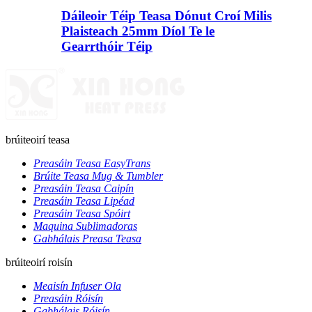
Dáileoir Téip Teasa Dónut Croí Milis
Plaisteach 25mm Díol Te le
Gearrthóir Téip
brúiteoirí teasa
Preasáin Teasa EasyTrans
Brúite Teasa Mug & Tumbler
Preasáin Teasa Caipín
Preasáin Teasa Lipéad
Preasáin Teasa Spóirt
Maquina Sublimadoras
Gabhálais Preasa Teasa
brúiteoirí roisín
Meaisín Infuser Ola
Preasáin Róisín
Gabhálais Róisín