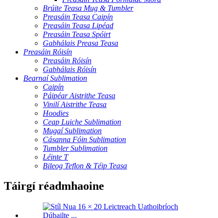
Brúite Teasa Mug & Tumbler
Preasáin Teasa Caipín
Preasáin Teasa Lipéad
Preasáin Teasa Spóirt
Gabhálais Preasa Teasa
Preasáin Róisín
Preasáin Róisín
Gabhálais Róisín
Bearnaí Sublimation
Caipín
Páipéar Aistrithe Teasa
Vinilí Aistrithe Teasa
Hoodies
Ceap Luiche Sublimation
Mugaí Sublimation
Cásanna Fóin Sublimation
Tumbler Sublimation
Léinte T
Bileog Teflon & Téip Teasa
Táirgí réadmhaoine