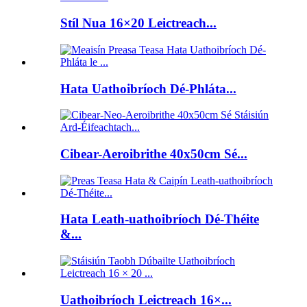
Stíl Nua 16×20 Leictreach...
Hata Uathoibríoch Dé-Phláta...
Cibear-Aeroibrithe 40x50cm Sé...
Hata Leath-uathoibríoch Dé-Théite
&...
Uathoibríoch Leictreach 16×...