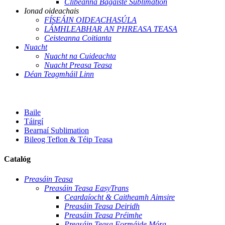
Clibeanna Bagáiste Sublimation
Ionad oideachais
FÍSEÁIN OIDEACHASÚLA
LÁMHLEABHAR AN PHREASA TEASA
Ceisteanna Coitianta
Nuacht
Nuacht na Cuideachta
Nuacht Preasa Teasa
Déan Teagmháil Linn
Baile
Táirgí
Bearnaí Sublimation
Bileog Teflon & Téip Teasa
Catalóg
Preasáin Teasa
Preasáin Teasa EasyTrans
Ceardaíocht & Caitheamh Aimsire
Preasáin Teasa Deiridh
Preasáin Teasa Préimhe
Preasáin Teasa Formáide Móra