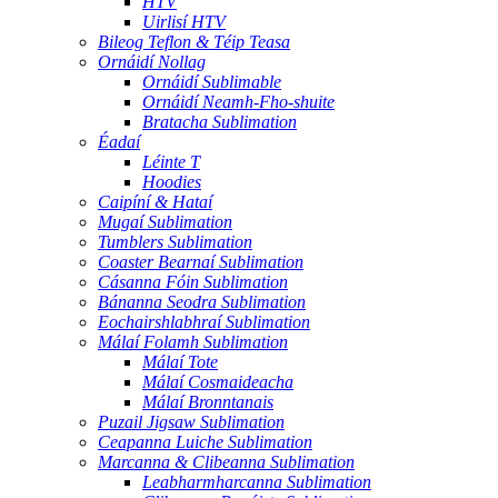
HTV
Uirlisí HTV
Bileog Teflon & Téip Teasa
Ornáidí Nollag
Ornáidí Sublimable
Ornáidí Neamh-Fho-shuite
Bratacha Sublimation
Éadaí
Léinte T
Hoodies
Caipíní & Hataí
Mugaí Sublimation
Tumblers Sublimation
Coaster Bearnaí Sublimation
Cásanna Fóin Sublimation
Bánanna Seodra Sublimation
Eochairshlabhraí Sublimation
Málaí Folamh Sublimation
Málaí Tote
Málaí Cosmaideacha
Málaí Bronntanais
Puzail Jigsaw Sublimation
Ceapanna Luiche Sublimation
Marcanna & Clibeanna Sublimation
Leabharmharcanna Sublimation