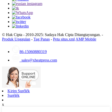
© Hak Cipta - 2010-2025: Sadaya Hak Cipta Ditangtayungan. -
Produk Unggulan
-
Tag Panas
-
Peta situs.xml
AMP Mobile
86-15060880319
sales@xheatpress.com
Kirim Surélék
Surélék
x