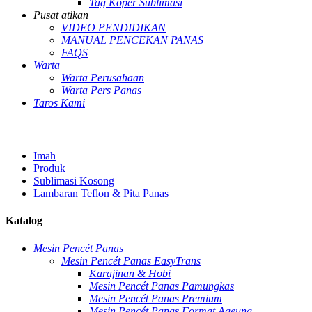
Tag Koper Sublimasi
Pusat atikan
VIDEO PENDIDIKAN
MANUAL PENCEKAN PANAS
FAQS
Warta
Warta Perusahaan
Warta Pers Panas
Taros Kami
Imah
Produk
Sublimasi Kosong
Lambaran Teflon & Pita Panas
Katalog
Mesin Pencét Panas
Mesin Pencét Panas EasyTrans
Karajinan & Hobi
Mesin Pencét Panas Pamungkas
Mesin Pencét Panas Premium
Mesin Pencét Panas Format Ageung