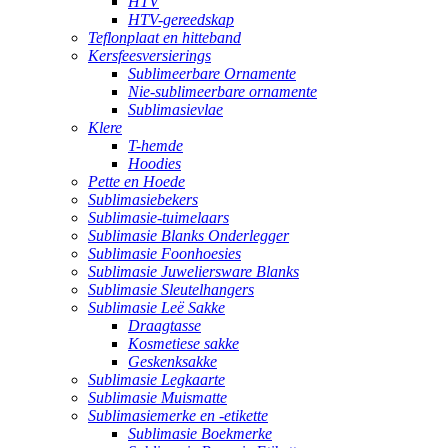
HTV
HTV-gereedskap
Teflonplaat en hitteband
Kersfeesversierings
Sublimeerbare Ornamente
Nie-sublimeerbare ornamente
Sublimasievlae
Klere
T-hemde
Hoodies
Pette en Hoede
Sublimasiebekers
Sublimasie-tuimelaars
Sublimasie Blanks Onderlegger
Sublimasie Foonhoesies
Sublimasie Juweliersware Blanks
Sublimasie Sleutelhangers
Sublimasie Leë Sakke
Draagtasse
Kosmetiese sakke
Geskenksakke
Sublimasie Legkaarte
Sublimasie Muismatte
Sublimasiemerke en -etikette
Sublimasie Boekmerke