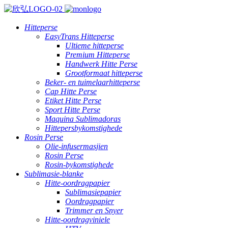
Hitteperse
EasyTrans Hitteperse
Ultieme hitteperse
Premium Hitteperse
Handwerk Hitte Perse
Grootformaat hitteperse
Beker- en tuimelaarhitteperse
Cap Hitte Perse
Etiket Hitte Perse
Sport Hitte Perse
Maquina Sublimadoras
Hittepersbykomstighede
Rosin Perse
Olie-infusermasjien
Rosin Perse
Rosin-bykomstighede
Sublimasie-blanke
Hitte-oordragpapier
Sublimasiepapier
Oordragpapier
Trimmer en Snyer
Hitte-oordragviniele