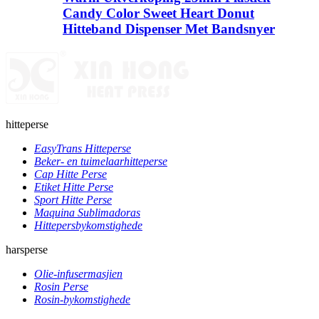
Candy Color Sweet Heart Donut
Hitteband Dispenser Met Bandsnyer
hitteperse
EasyTrans Hitteperse
Beker- en tuimelaarhitteperse
Cap Hitte Perse
Etiket Hitte Perse
Sport Hitte Perse
Maquina Sublimadoras
Hittepersbykomstighede
harsperse
Olie-infusermasjien
Rosin Perse
Rosin-bykomstighede