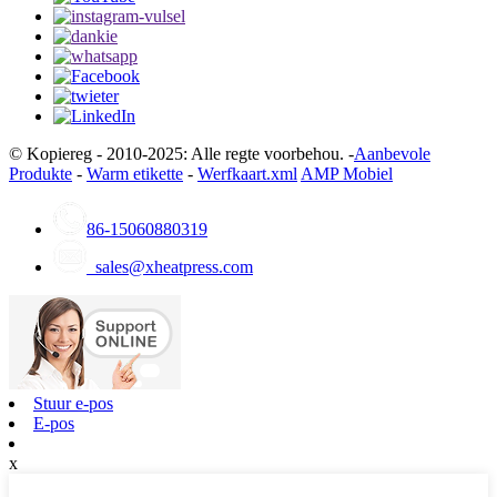
© Kopiereg - 2010-2025: Alle regte voorbehou. -
Aanbevole
Produkte
-
Warm etikette
-
Werfkaart.xml
AMP Mobiel
86-15060880319
sales@xheatpress.com
Stuur e-pos
E-pos
x