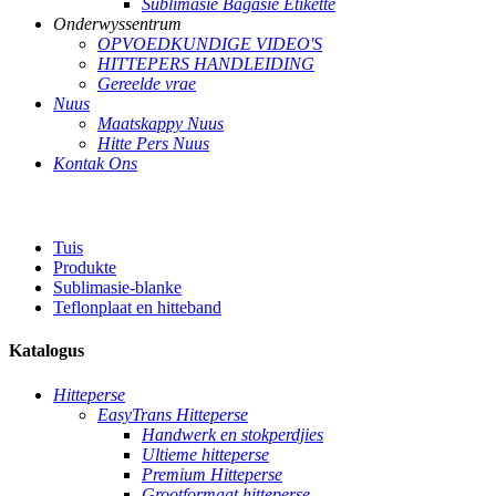
Sublimasie Bagasie Etikette
Onderwyssentrum
OPVOEDKUNDIGE VIDEO'S
HITTEPERS HANDLEIDING
Gereelde vrae
Nuus
Maatskappy Nuus
Hitte Pers Nuus
Kontak Ons
Tuis
Produkte
Sublimasie-blanke
Teflonplaat en hitteband
Katalogus
Hitteperse
EasyTrans Hitteperse
Handwerk en stokperdjies
Ultieme hitteperse
Premium Hitteperse
Grootformaat hitteperse