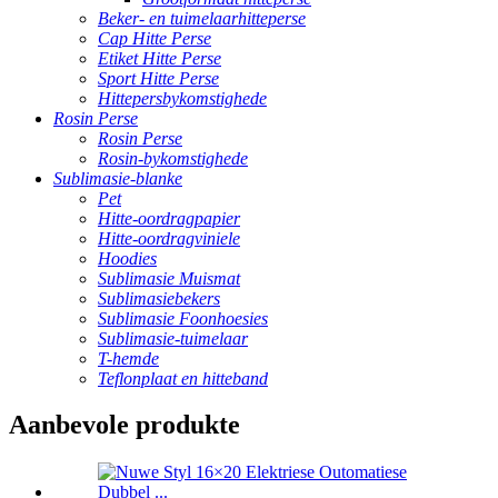
Beker- en tuimelaarhitteperse
Cap Hitte Perse
Etiket Hitte Perse
Sport Hitte Perse
Hittepersbykomstighede
Rosin Perse
Rosin Perse
Rosin-bykomstighede
Sublimasie-blanke
Pet
Hitte-oordragpapier
Hitte-oordragviniele
Hoodies
Sublimasie Muismat
Sublimasiebekers
Sublimasie Foonhoesies
Sublimasie-tuimelaar
T-hemde
Teflonplaat en hitteband
Aanbevole produkte