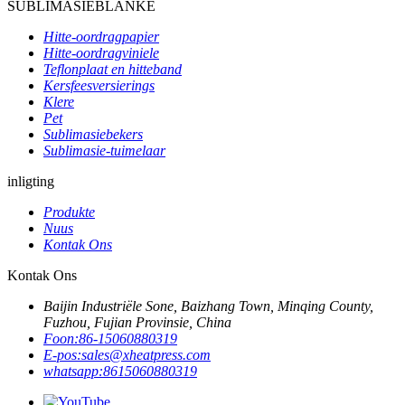
SUBLIMASIEBLANKE
Hitte-oordragpapier
Hitte-oordragviniele
Teflonplaat en hitteband
Kersfeesversierings
Klere
Pet
Sublimasiebekers
Sublimasie-tuimelaar
inligting
Produkte
Nuus
Kontak Ons
Kontak Ons
Baijin Industriële Sone, Baizhang Town, Minqing County,
Fuzhou, Fujian Provinsie, China
Foon:
86-15060880319
E-pos:
sales@xheatpress.com
whatsapp:
8615060880319