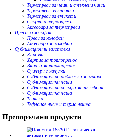
Термопреси за чаши и стъклени чаши
Термопреси за капачки
Термопреси за етикети
Спортни термопреси
Аксесоари за термопреси
Преси за колофон
Преси за колофон
Аксесоари за колофон
Сублимационни заготовки
Капачка
Хартия за топлопренос
Винили за топлопренос
Суичъри с качулки
Сублимационна подложка за мишка
Сублимационни чаши
Сублимационни калъфи за телефони
Сублимационна чаша
Тениски
Тефлонов лист и термо лента
Препоръчани продукти