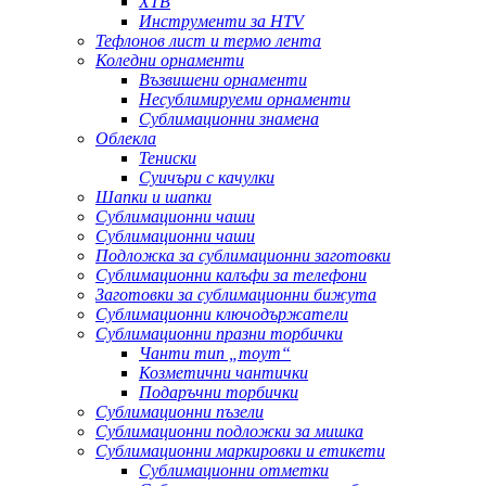
ХТВ
Инструменти за HTV
Тефлонов лист и термо лента
Коледни орнаменти
Възвишени орнаменти
Несублимируеми орнаменти
Сублимационни знамена
Облекла
Тениски
Суичъри с качулки
Шапки и шапки
Сублимационни чаши
Сублимационни чаши
Подложка за сублимационни заготовки
Сублимационни калъфи за телефони
Заготовки за сублимационни бижута
Сублимационни ключодържатели
Сублимационни празни торбички
Чанти тип „тоут“
Козметични чантички
Подаръчни торбички
Сублимационни пъзели
Сублимационни подложки за мишка
Сублимационни маркировки и етикети
Сублимационни отметки