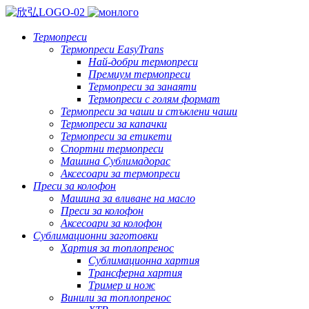
Термопреси
Термопреси EasyTrans
Най-добри термопреси
Премиум термопреси
Термопреси за занаяти
Термопреси с голям формат
Термопреси за чаши и стъклени чаши
Термопреси за капачки
Термопреси за етикети
Спортни термопреси
Машина Сублимадорас
Аксесоари за термопреси
Преси за колофон
Машина за вливане на масло
Преси за колофон
Аксесоари за колофон
Сублимационни заготовки
Хартия за топлопренос
Сублимационна хартия
Трансферна хартия
Тример и нож
Винили за топлопренос