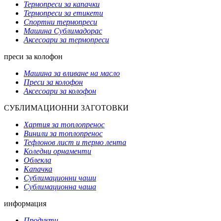
Термопреси за капачки
Термопреси за етикети
Спортни термопреси
Машина Сублимадорас
Аксесоари за термопреси
преси за колофон
Машина за вливане на масло
Преси за колофон
Аксесоари за колофон
СУБЛИМАЦИОННИ ЗАГОТОВКИ
Хартия за топлопренос
Винили за топлопренос
Тефлонов лист и термо лента
Коледни орнаменти
Облекла
Капачка
Сублимационни чаши
Сублимационна чаша
информация
Продукти