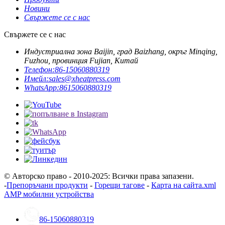
Новини
Свържете се с нас
Свържете се с нас
Индустриална зона Baijin, град Baizhang, окръг Minqing,
Fuzhou, провинция Fujian, Китай
Телефон:
86-15060880319
Имейл:
sales@xheatpress.com
WhatsApp:
8615060880319
© Авторско право - 2010-2025: Всички права запазени.
-
Препоръчани продукти
-
Горещи тагове
-
Карта на сайта.xml
AMP мобилни устройства
86-15060880319