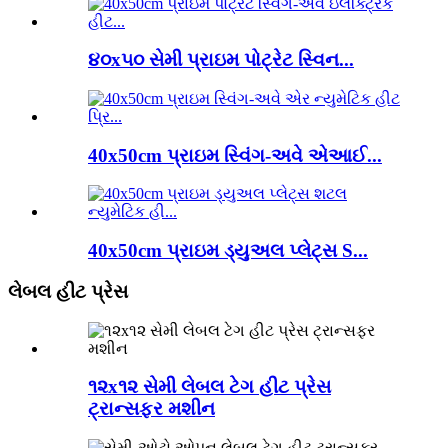
૪૦x૫૦ સેમી પ્રાઇમ પોટ્રેટ સ્વિન...
40x50cm પ્રાઇમ સ્વિંગ-અવે એઆઈ...
40x50cm પ્રાઇમ ડ્યુઅલ પ્લેટ્સ S...
લેબલ હીટ પ્રેસ
૧૨x૧૨ સેમી લેબલ ટેગ હીટ પ્રેસ
ટ્રાન્સફર મશીન