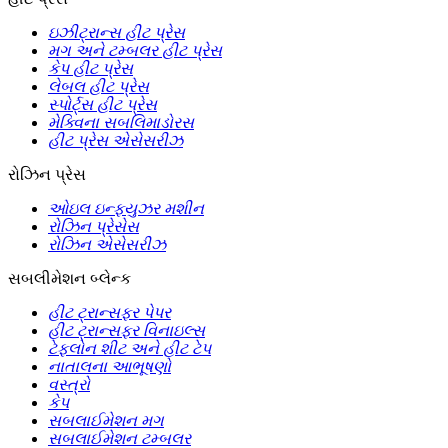
ઇઝીટ્રાન્સ હીટ પ્રેસ
મગ અને ટમ્બલર હીટ પ્રેસ
કેપ હીટ પ્રેસ
લેબલ હીટ પ્રેસ
સ્પોર્ટ્સ હીટ પ્રેસ
મેક્વિના સબલિમાડોરસ
હીટ પ્રેસ એસેસરીઝ
રોઝિન પ્રેસ
ઓઇલ ઇન્ફ્યુઝર મશીન
રોઝિન પ્રેસેસ
રોઝિન એસેસરીઝ
સબલીમેશન બ્લેન્ક
હીટ ટ્રાન્સફર પેપર
હીટ ટ્રાન્સફર વિનાઇલ્સ
ટેફલોન શીટ અને હીટ ટેપ
નાતાલના આભૂષણો
વસ્ત્રો
કેપ
સબલાઈમેશન મગ
સબલાઈમેશન ટમ્બલર