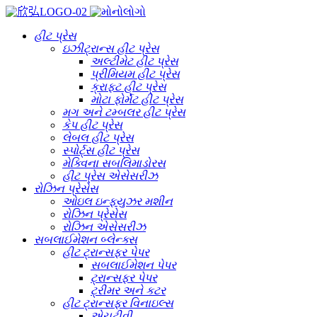
હીટ પ્રેસ
ઇઝીટ્રાન્સ હીટ પ્રેસ
અલ્ટીમેટ હીટ પ્રેસ
પ્રીમિયમ હીટ પ્રેસ
ક્રાફ્ટ હીટ પ્રેસ
મોટા ફોર્મેટ હીટ પ્રેસ
મગ અને ટમ્બલર હીટ પ્રેસ
કેપ હીટ પ્રેસ
લેબલ હીટ પ્રેસ
સ્પોર્ટ્સ હીટ પ્રેસ
મેક્વિના સબલિમાડોરસ
હીટ પ્રેસ એસેસરીઝ
રોઝિન પ્રેસેસ
ઓઇલ ઇન્ફ્યુઝર મશીન
રોઝિન પ્રેસેસ
રોઝિન એસેસરીઝ
સબલાઈમેશન બ્લેન્ક્સ
હીટ ટ્રાન્સફર પેપર
સબલાઈમેશન પેપર
ટ્રાન્સફર પેપર
ટ્રીમર અને કટર
હીટ ટ્રાન્સફર વિનાઇલ્સ
એચટીવી