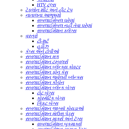
HTV ટૂલ્સ
ટેફલોન શીટ અને હીટ ટેપ
નાતાલના આભૂષણો
સબલાઈમેબલ ઘરેણાં
સબલાઈમેબલ નહીં તેવા ઘરેણાં
સબલાઈમેશન ફ્લેગ્સ
વસ્ત્રો
ટી-શર્ટ
હૂડીઝ
કેપ્સ અને ટોપીઓ
સબલાઈમેશન મગ
સબલાઈમેશન ટમ્બલર્સ
સબલાઈમેશન બ્લેન્ક્સ કોસ્ટર
સબલાઈમેશન ફોન કેસ
સબલાઈમેશન જ્વેલરી બ્લેન્ક્સ
સબલાઈમેશન કીચેન
સબલાઈમેશન બ્લેન્ક બેગ્સ
ટોટ બેગ્સ
કોસ્મેટિક બેગ્સ
ગિફ્ટ બેગ્સ
સબલાઈમેશન જીગ્સૉ કોયડાઓ
સબલાઈમેશન માઉસ પેડ્સ
સબલાઈમેશન માર્ક્સ અને ટૅગ્સ
સબલાઈમેશન બુકમાર્ક્સ