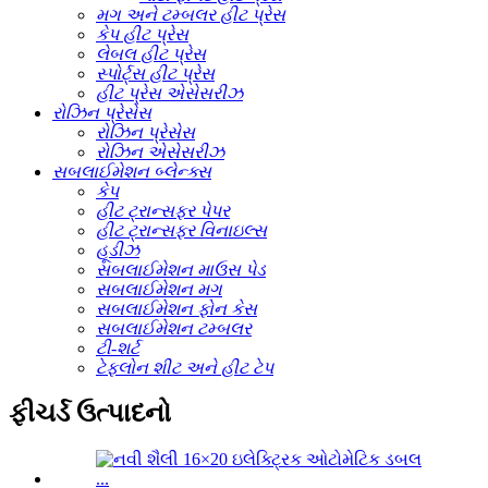
મગ અને ટમ્બલર હીટ પ્રેસ
કેપ હીટ પ્રેસ
લેબલ હીટ પ્રેસ
સ્પોર્ટ્સ હીટ પ્રેસ
હીટ પ્રેસ એસેસરીઝ
રોઝિન પ્રેસેસ
રોઝિન પ્રેસેસ
રોઝિન એસેસરીઝ
સબલાઈમેશન બ્લેન્ક્સ
કેપ
હીટ ટ્રાન્સફર પેપર
હીટ ટ્રાન્સફર વિનાઇલ્સ
હૂડીઝ
સબલાઈમેશન માઉસ પેડ
સબલાઈમેશન મગ
સબલાઈમેશન ફોન કેસ
સબલાઈમેશન ટમ્બલર
ટી-શર્ટ
ટેફલોન શીટ અને હીટ ટેપ
ફીચર્ડ ઉત્પાદનો