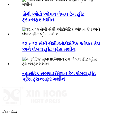
સેમી-ઓટો ઓપન લેબલ ટેગ હીટ
ટ્રાન્સફર મશીન
૧૨ x ૧૨ સેમી સેમી-ઓટોમેટિક ઓપન કેપ
અને લેબલ હીટ પ્રેસ મશીન
ન્યુમેટિક સબલાઈમેશન ટેગ લેબલ હીટ
પ્રેસ ટ્રાન્સફર મશીન
હીટ પ્રેસ