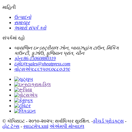
માહિતી
ઉત્પાદનો
સમાચાર
અમારો સંપર્ક કરો
સંપર્કમાં રહો
બાયજિન ઇન્ડસ્ટ્રીયલ ઝોન, બાયઝહાંગ ટાઉન, મિંકિંગ
કાઉન્ટી, ફુઝોઉ, ફુજિયન પ્રાંત, ચીન
ફોન:
86-15060880319
ઇમેઇલ:
sales@xheatpress.com
વોટ્સએપ:
૮૬૧૫૦૬૦૮૮૦૩૧૯
© કૉપિરાઇટ - ૨૦૧૦-૨૦૨૫: સર્વાધિકાર સુરક્ષિત. -
ફીચર્ડ પ્રોડક્ટ્સ
-
હોટ ટૅગ્સ
-
સાઇટમેપ.xml
એએમપી મોબાઇલ