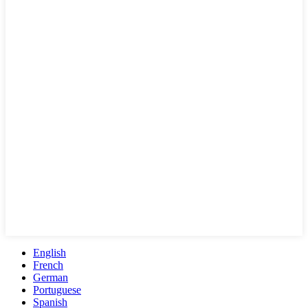
English
French
German
Portuguese
Spanish