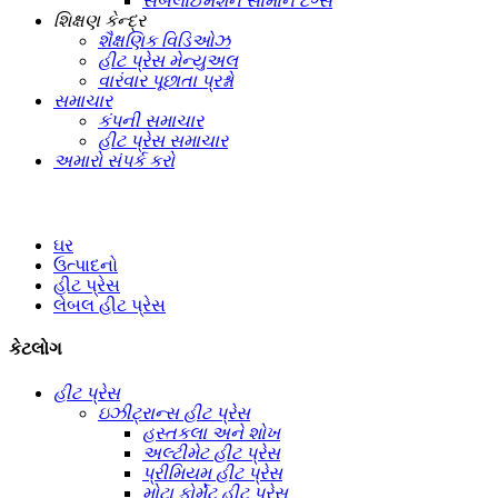
સબલાઈમેશન સામાન ટૅગ્સ
શિક્ષણ કેન્દ્ર
શૈક્ષણિક વિડિઓઝ
હીટ પ્રેસ મેન્યુઅલ
વારંવાર પૂછાતા પ્રશ્નો
સમાચાર
કંપની સમાચાર
હીટ પ્રેસ સમાચાર
અમારો સંપર્ક કરો
ઘર
ઉત્પાદનો
હીટ પ્રેસ
લેબલ હીટ પ્રેસ
કેટલોગ
હીટ પ્રેસ
ઇઝીટ્રાન્સ હીટ પ્રેસ
હસ્તકલા અને શોખ
અલ્ટીમેટ હીટ પ્રેસ
પ્રીમિયમ હીટ પ્રેસ
મોટા ફોર્મેટ હીટ પ્રેસ