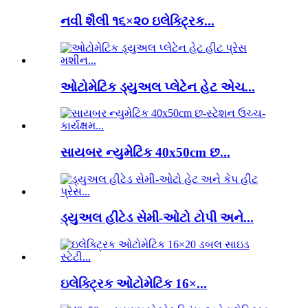
નવી શૈલી ૧૬×૨૦ ઇલેક્ટ્રિક...
ઓટોમેટિક ડ્યુઅલ પ્લેટેન હેટ એચ...
સાયબર ન્યુમેટિક 40x50cm છ...
ડ્યુઅલ હીટેડ સેમી-ઓટો ટોપી અને...
ઇલેક્ટ્રિક ઓટોમેટિક 16×...