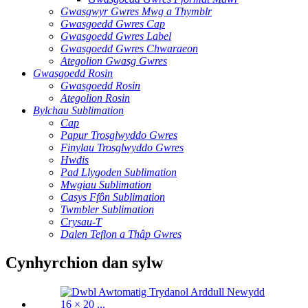
Gwasgwyr Gwres Mwg a Thymblr
Gwasgoedd Gwres Cap
Gwasgoedd Gwres Label
Gwasgoedd Gwres Chwaraeon
Ategolion Gwasg Gwres
Gwasgoedd Rosin
Gwasgoedd Rosin
Ategolion Rosin
Bylchau Sublimation
Cap
Papur Trosglwyddo Gwres
Finylau Trosglwyddo Gwres
Hwdis
Pad Llygoden Sublimation
Mwgiau Sublimation
Casys Ffôn Sublimation
Twmbler Sublimation
Crysau-T
Dalen Teflon a Thâp Gwres
Cynhyrchion dan sylw