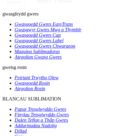
gwasgfeydd gwres
Gwasgoedd Gwres EasyTrans
Gwasgwyr Gwres Mwg a Thymblr
Gwasgoedd Gwres Cap
Gwasgoedd Gwres Label
Gwasgoedd Gwres Chwaraeon
Maquina Sublimadoras
Ategolion Gwasg Gwres
gweisg rosin
Peiriant Trwytho Olew
Gwasgoedd Rosin
Ategolion Rosin
BLANCAU SUBLIMATION
Papur Trosglwyddo Gwres
Finylau Trosglwyddo Gwres
Dalen Teflon a Thâp Gwres
Addurniadau Nadolig
Dillad