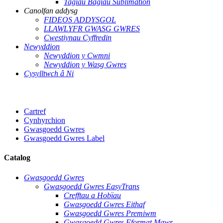
Tagiau Bagiau Sublimation
Canolfan addysg
FIDEOS ADDYSGOL
LLAWLYFR GWASG GWRES
Cwestiynau Cyffredin
Newyddion
Newyddion y Cwmni
Newyddion y Wasg Gwres
Cysylltwch â Ni
Cartref
Cynhyrchion
Gwasgoedd Gwres
Gwasgoedd Gwres Label
Catalog
Gwasgoedd Gwres
Gwasgoedd Gwres EasyTrans
Crefftau a Hobïau
Gwasgoedd Gwres Eithaf
Gwasgoedd Gwres Premiwm
Gwasgoedd Gwres Fformat Mawr