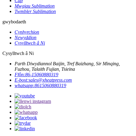
Cap
Mwgiau Sublimation
Twmbler Sublimation
gwybodaeth
Cynhyrchion
Newyddion
Cysylltwch â Ni
Cysylltwch â Ni
Parth Diwydiannol Baijin, Tref Baizhang, Sir Minqing,
Fuzhou, Talaith Fujian, Tsieina
Ffôn:
86-15060880319
E-bost:
sales@xheatpress.com
whatsapp:
8615060880319