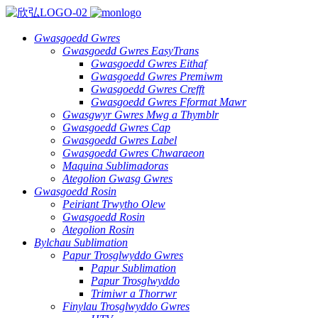
Gwasgoedd Gwres
Gwasgoedd Gwres EasyTrans
Gwasgoedd Gwres Eithaf
Gwasgoedd Gwres Premiwm
Gwasgoedd Gwres Crefft
Gwasgoedd Gwres Fformat Mawr
Gwasgwyr Gwres Mwg a Thymblr
Gwasgoedd Gwres Cap
Gwasgoedd Gwres Label
Gwasgoedd Gwres Chwaraeon
Maquina Sublimadoras
Ategolion Gwasg Gwres
Gwasgoedd Rosin
Peiriant Trwytho Olew
Gwasgoedd Rosin
Ategolion Rosin
Bylchau Sublimation
Papur Trosglwyddo Gwres
Papur Sublimation
Papur Trosglwyddo
Trimiwr a Thorrwr
Finylau Trosglwyddo Gwres