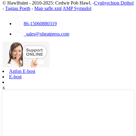
© Hawlfraint - 2010-2025: Cedwir Pob Hawl. -
Cynhyrchion Dethol
-
Tagiau Poeth
-
Map safle.xml
AMP Symudol
86-15060880319
sales@xheatpress.com
Anfon E-bost
E-bost
x