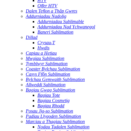
HTV
Offer HTV
Dalen Teflon a Thâp Gwres
Addurniadau Nadolig
Addurniadau Sublimable
Addurniadau Nad Ychwanegol
Baneri Sublimation
Dillad
Crysau-T
Hwdis
Capiau a Hetiau
Mwgiau Sublimation
Tymblwyr Sublimation
Coaster Bylchau Sublimation
Casys Ffôn Sublimation
Bylchau Gemwaith Sublimation
Allweddi Sublimation
Bagiau Gwag Sublimation
Bagiau Tote
Bagiau Cosmetig
Bagiau Rhodd
Posau Jig-so Sublimation
Padiau Llygoden Sublimation
Marciau a Thagiau Sublimation
Nodau Tudalen Sublimation