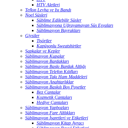
HTV Aletleri
Teflon Levha ve Isı Bandı
Noel Süsleri
Süblime Edilebilir Süsler
Süblimasyona Uğrayamayan Süs Eşyaları
Süblimasyon Bayrakları
Giysiler
Tişörtler
Kapüşonlu Sweatshirtler
Şapkalar ve Kepler
Süblimasyon Kupalar
Süblimasyon Bardakları
Süblimasyon Baskı Bardak Altlığı
Süblimasyon Telefon Kılıfları
Süblimasyon Takı Ham Maddeleri
Süblimasyon Anahtarlıklar
Süblimasyon Baskılı Boş Poşetler
Bez Çantalar
Kozmetik Çantaları
Hediye Çantaları
Süblimasyon Yapbozları
Süblimasyon Fare Altlıkları
Süblimasyon İşaretleri ve Etiketleri
Süblimasyon Kitap Ayracı