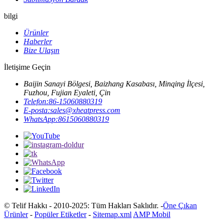
bilgi
Ürünler
Haberler
Bize Ulaşın
İletişime Geçin
Baijin Sanayi Bölgesi, Baizhang Kasabası, Minqing İlçesi,
Fuzhou, Fujian Eyaleti, Çin
Telefon:
86-15060880319
E-posta:
sales@xheatpress.com
WhatsApp:
8615060880319
© Telif Hakkı - 2010-2025: Tüm Hakları Saklıdır. -
Öne Çıkan
Ürünler
-
Popüler Etiketler
-
Sitemap.xml
AMP Mobil