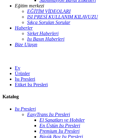
Süblimasyon Bavul Etiketleri
Eğitim merkezi
EĞİTİM VİDEOLARI
ISI PRESİ KULLANIM KILAVUZU
Sıkça Sorulan Sorular
Haberler
Şirket Haberleri
Isı Basın Haberleri
Bize Ulaşın
Ev
Ürünler
Isı Presleri
Etiket Isı Presleri
Katalog
Isı Presleri
EasyTrans Isı Presleri
El Sanatları ve Hobiler
En Üstün Isı Presleri
Premium Isı Presleri
Büyük Boy Isı Presleri