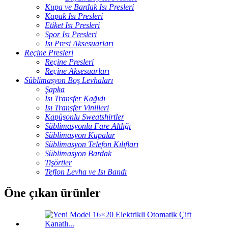
Kupa ve Bardak Isı Presleri
Kapak Isı Presleri
Etiket Isı Presleri
Spor Isı Presleri
Isı Presi Aksesuarları
Reçine Presleri
Reçine Presleri
Reçine Aksesuarları
Süblimasyon Boş Levhaları
Şapka
Isı Transfer Kağıdı
Isı Transfer Vinilleri
Kapüşonlu Sweatshirtler
Süblimasyonlu Fare Altlığı
Süblimasyon Kupalar
Süblimasyon Telefon Kılıfları
Süblimasyon Bardak
Tişörtler
Teflon Levha ve Isı Bandı
Öne çıkan ürünler