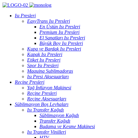
Isı Presleri
EasyTrans Isı Presleri
En Üstün Isı Presleri
Premium Isı Presleri
El Sanatları Isı Presleri
Büyük Boy Isı Presleri
Kupa ve Bardak Isı Presleri
Kapak Isı Presleri
Etiket Isı Presleri
Spor Isı Presleri
Maquina Sublimadoras
Isı Presi Aksesuarları
Reçine Presleri
Yağ İnfüzyon Makinesi
Reçine Presleri
Reçine Aksesuarları
Süblimasyon Boş Levhaları
Isı Transfer Kağıdı
Süblimasyon Kağıdı
Transfer Kağıdı
Budama ve Kesme Makinesi
Isı Transfer Vinilleri
HTV