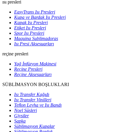
ısı presleri
EasyTrans Isı Presleri
Kupa ve Bardak Isı Presleri
Kapak Isı Presleri
Etiket Isı Presleri
Spor Isı Presleri
Maquina Sublimadoras
Isı Presi Aksesuarları
reçine presleri
Yağ İnfüzyon Makinesi
Reçine Presleri
Reçine Aksesuarları
SÜBLİMASYON BOŞLUKLARI
Isı Transfer Kağıdı
Isı Transfer Vinilleri
Teflon Levha ve Isı Bandı
Noel Süsleri
Giysiler
Şapka
Süblimasyon Kupalar
Süblimasyon Bardak