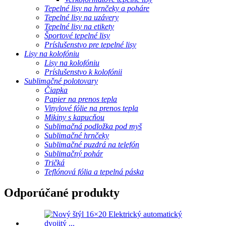
Tepelné lisy na hrnčeky a poháre
Tepelné lisy na uzávery
Tepelné lisy na etikety
Športové tepelné lisy
Príslušenstvo pre tepelné lisy
Lisy na kolofóniu
Lisy na kolofóniu
Príslušenstvo k kolofónii
Sublimačné polotovary
Čiapka
Papier na prenos tepla
Vinylové fólie na prenos tepla
Mikiny s kapucňou
Sublimačná podložka pod myš
Sublimačné hrnčeky
Sublimačné puzdrá na telefón
Sublimačný pohár
Tričká
Teflónová fólia a tepelná páska
Odporúčané produkty