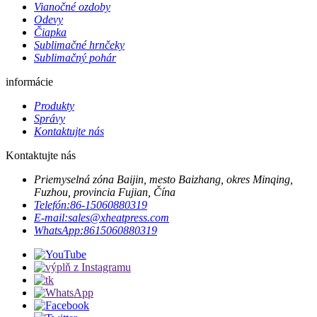
Vianočné ozdoby
Odevy
Čiapka
Sublimačné hrnčeky
Sublimačný pohár
informácie
Produkty
Správy
Kontaktujte nás
Kontaktujte nás
Priemyselná zóna Baijin, mesto Baizhang, okres Minqing,
Fuzhou, provincia Fujian, Čína
Telefón:
86-15060880319
E-mail:
sales@xheatpress.com
WhatsApp:
8615060880319