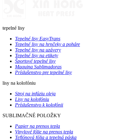
tepelné lisy
Tepelné lisy EasyTrans
Tepelné lisy na hrnčeky a poháre
Tepelné lisy na uzávery
Tepelné lisy na etikety
Športové tepelné lisy
Maquina Sublimadoras
Príslušenstvo pre tepelné lisy
lisy na kolofóniu
Stroj na infúziu oleja
Lisy na kolofóniu
Príslušenstvo k kolofónii
SUBLIMAČNÉ POLOŽKY
Papier na prenos tepla
Vinylové fólie na prenos tepla
Teflónová fólia a tepelná páska