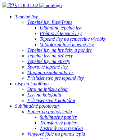
Tepelné lisy
Tepelné lisy EasyTrans
Ultimátne tepelné lisy
Prémiové tepelné lisy
Tepelné lisy na remeselné výrobky
Veľkoformátové tepelné lisy
Tepelné lisy na hrnčeky a poháre
Tepelné lisy na uzávery
Tepelné lisy na etikety
Športové tepelné lisy
Maquina Sublimadoras
Príslušenstvo pre tepelné lisy
Lisy na kolofóniu
Stroj na infúziu oleja
Lisy na kolofóniu
Príslušenstvo k kolofónii
Sublimačné polotovary
Papier na prenos tepla
Sublimačný papier
Transferový papier
Zastrihávač a rezačka
Vinylové fólie na prenos tepla