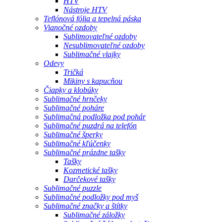
HTV
Nástroje HTV
Teflónová fólia a tepelná páska
Vianočné ozdoby
Sublimovateľné ozdoby
Nesublimovateľné ozdoby
Sublimačné vlajky
Odevy
Tričká
Mikiny s kapucňou
Čiapky a klobúky
Sublimačné hrnčeky
Sublimačné poháre
Sublimačná podložka pod pohár
Sublimačné puzdrá na telefón
Sublimačné šperky
Sublimačné kľúčenky
Sublimačné prázdne tašky
Tašky
Kozmetické tašky
Darčekové tašky
Sublimačné puzzle
Sublimačné podložky pod myš
Sublimačné značky a štítky
Sublimačné záložky