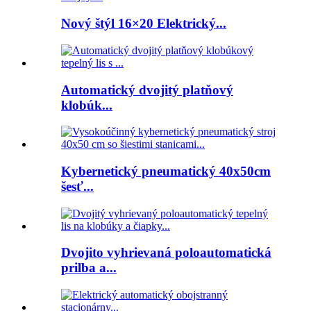
Nový štýl 16×20 Elektrický...
Automatický dvojitý platňový
klobúk...
Kybernetický pneumatický 40x50cm
šesť...
Dvojito vyhrievaná poloautomatická
prilba a...