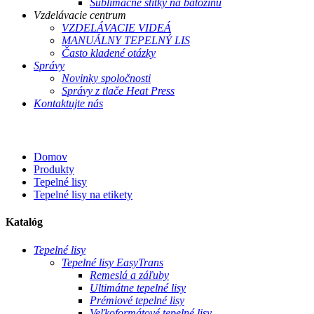
Sublimačné štítky na batožinu
Vzdelávacie centrum
VZDELÁVACIE VIDEÁ
MANUÁLNY TEPELNÝ LIS
Často kladené otázky
Správy
Novinky spoločnosti
Správy z tlače Heat Press
Kontaktujte nás
Domov
Produkty
Tepelné lisy
Tepelné lisy na etikety
Katalóg
Tepelné lisy
Tepelné lisy EasyTrans
Remeslá a záľuby
Ultimátne tepelné lisy
Prémiové tepelné lisy
Veľkoformátové tepelné lisy