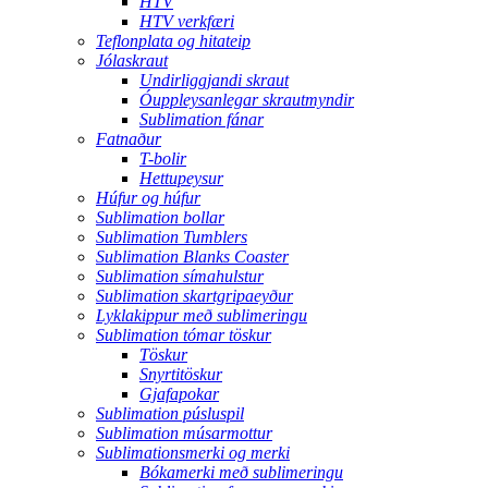
HTV
HTV verkfæri
Teflonplata og hitateip
Jólaskraut
Undirliggjandi skraut
Óuppleysanlegar skrautmyndir
Sublimation fánar
Fatnaður
T-bolir
Hettupeysur
Húfur og húfur
Sublimation bollar
Sublimation Tumblers
Sublimation Blanks Coaster
Sublimation símahulstur
Sublimation skartgripaeyður
Lyklakippur með sublimeringu
Sublimation tómar töskur
Töskur
Snyrtitöskur
Gjafapokar
Sublimation púsluspil
Sublimation músarmottur
Sublimationsmerki og merki
Bókamerki með sublimeringu