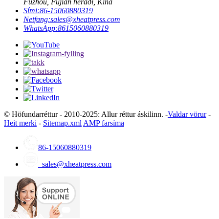
Fuzhou, Fujian héraði, Kína
Sími:
86-15060880319
Netfang:
sales@xheatpress.com
WhatsApp:
8615060880319
© Höfundarréttur - 2010-2025: Allur réttur áskilinn. -
Valdar vörur
-
Heit merki
-
Sitemap.xml
AMP farsíma
86-15060880319
sales@xheatpress.com