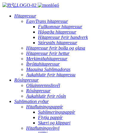
Hitapressur
EasyTrans hitapressur
Fullkomnar hitapressur
Hágæða hitapressur
Hitapressur fyrir handverk
Stórsniðs hitapressur
Hitapressur fyrir bolla og glasa
Hitapressur fyrir hettur
Merkimiðahitapressur
Íþróttahitapressur
Maquina Sublimadoras
Aukahlutir fyrir hitapressu
Rósínpressur
Olíuinnrennslisvél
Rósínpressur
Aukahlutir fyrir rósín
Sublimation eyður
Hitaflutningspappír
Sublimeringspappír
Flytja pappír
Skæri og klippari
Hitaflutningsvínyl