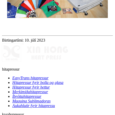
Birtingartími: 10. júlí 2023
hitapressur
EasyTrans hitapressur
Hitapressur fyrir bolla og glasa
Hitapressur fyrir hettur
Merkimiðahitapressur
Íþróttahitapressur
Maquina Sublimadoras
Aukahlutir fyrir hitapressu
kvoðupressur