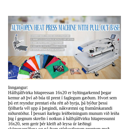
Inngangur:
Hálfsjálfvirka hitapressan 16x20 er byltingarkennd þegar
kemur að því að búa til prent í faglegum gæðum. Hvort sem
þú ert reyndur prentari eða rétt að byrja, þá býður þessi
fjölhæfa vél upp á þægindi, nákvæmni og framúrskarandi
niðurstöður. Í þessari ítarlegu leiðbeiningum munum við leiða
þig í gegnum skrefin í notkun á hálfsjálfvirku hitapressunni
16x20, sem gerir þér kleift að leysa úr læðingi
sköpunargáfuna og ná fram stórkostlegum prentum með