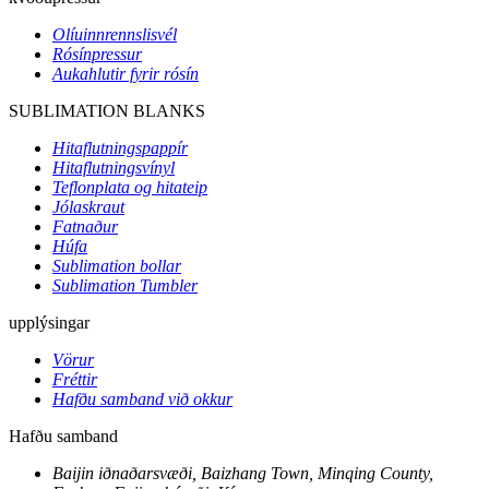
Olíuinnrennslisvél
Rósínpressur
Aukahlutir fyrir rósín
SUBLIMATION BLANKS
Hitaflutningspappír
Hitaflutningsvínyl
Teflonplata og hitateip
Jólaskraut
Fatnaður
Húfa
Sublimation bollar
Sublimation Tumbler
upplýsingar
Vörur
Fréttir
Hafðu samband við okkur
Hafðu samband
Baijin iðnaðarsvæði, Baizhang Town, Minqing County,