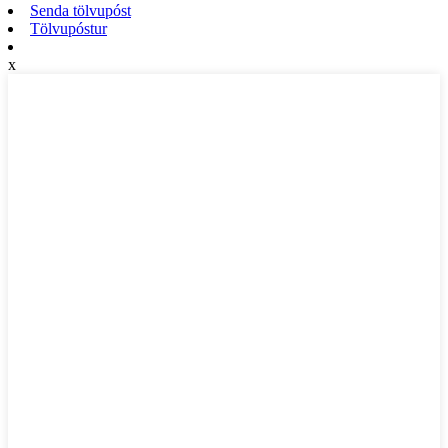
Senda tölvupóst
Tölvupóstur
x