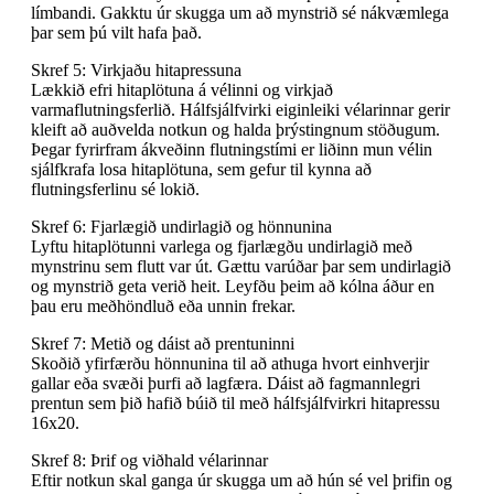
límbandi. Gakktu úr skugga um að mynstrið sé nákvæmlega
þar sem þú vilt hafa það.
Skref 5: Virkjaðu hitapressuna
Lækkið efri hitaplötuna á vélinni og virkjað
varmaflutningsferlið. Hálfsjálfvirki eiginleiki vélarinnar gerir
kleift að auðvelda notkun og halda þrýstingnum stöðugum.
Þegar fyrirfram ákveðinn flutningstími er liðinn mun vélin
sjálfkrafa losa hitaplötuna, sem gefur til kynna að
flutningsferlinu sé lokið.
Skref 6: Fjarlægið undirlagið og hönnunina
Lyftu hitaplötunni varlega og fjarlægðu undirlagið með
mynstrinu sem flutt var út. Gættu varúðar þar sem undirlagið
og mynstrið geta verið heit. Leyfðu þeim að kólna áður en
þau eru meðhöndluð eða unnin frekar.
Skref 7: Metið og dáist að prentuninni
Skoðið yfirfærðu hönnunina til að athuga hvort einhverjir
gallar eða svæði þurfi að lagfæra. Dáist að fagmannlegri
prentun sem þið hafið búið til með hálfsjálfvirkri hitapressu
16x20.
Skref 8: Þrif og viðhald vélarinnar
Eftir notkun skal ganga úr skugga um að hún sé vel þrifin og