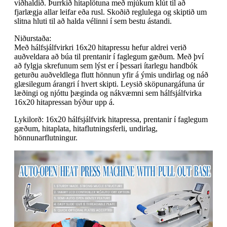
viðhaldið. Þurrkið hitaplötuna með mjúkum klút til að
fjarlægja allar leifar eða rusl. Skoðið reglulega og skiptið um
slitna hluti til að halda vélinni í sem bestu ástandi.
Niðurstaða:
Með hálfsjálfvirkri 16x20 hitapressu hefur aldrei verið
auðveldara að búa til prentanir í faglegum gæðum. Með því
að fylgja skrefunum sem lýst er í þessari ítarlegu handbók
geturðu auðveldlega flutt hönnun yfir á ýmis undirlag og náð
glæsilegum árangri í hvert skipti. Leysið sköpunargáfuna úr
læðingi og njóttu þæginda og nákvæmni sem hálfsjálfvirka
16x20 hitapressan býður upp á.
Lykilorð: 16x20 hálfsjálfvirk hitapressa, prentanir í faglegum
gæðum, hitaplata, hitaflutningsferli, undirlag,
hönnunarflutningur.