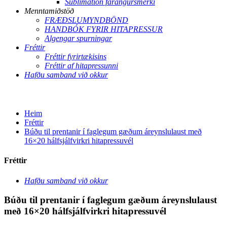
Sublimation farangursmerki
Menntamiðstöð
FRÆÐSLUMYNDBÖND
HANDBÓK FYRIR HITAPRESSUR
Algengar spurningar
Fréttir
Fréttir fyrirtækisins
Fréttir af hitapressunni
Hafðu samband við okkur
Heim
Fréttir
Búðu til prentanir í faglegum gæðum áreynslulaust með
16×20 hálfsjálfvirkri hitapressuvél
Fréttir
Hafðu samband við okkur
Búðu til prentanir í faglegum gæðum áreynslulaust
með 16×20 hálfsjálfvirkri hitapressuvél