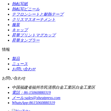
熱転写紙
熱転写ビニール
テフロンシートと耐熱テープ
クリスマスオーナメント
服装
キャップ
昇華プリントマグカップ
昇華タンブラー
情報
製品
ニュース
お問い合わせ
お問い合わせ
中国福建省福州市民清県白金工業区白金工業区
電話：
86-15060880319
メール:
sales@xheatpress.com
WhatsApp:
8615060880319