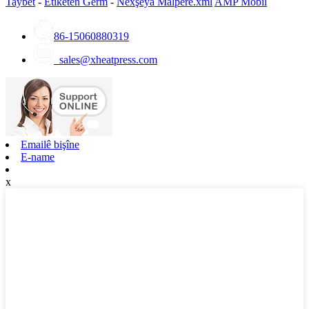
Taybet
-
Etîketên Germ
-
Nexşeya Malperê.xml
AMP Mobîl
86-15060880319
sales@xheatpress.com
Emailê bişîne
E-name
x