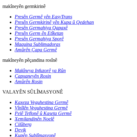
makîneyên germkirinê
Presên Germê yên EasyTrans
Presên Germkirinê yên Kupa û Qedehan
Presên Germahiya Qapaxê
Presên Germ ên Etîketan
Presên Germahiya Sporê
Maquina Sublimadoras
Amûrên Çapa Germê
makîneyên pêçandina rosînê
Makîneya Infuzorê ya Rûn
Çapxaneyên Rosin
Amûrên Rosin
VALAYÊN SÛLÎMASYONÊ
Kaxeza Veguhestina Germê
Vînîlên Veguhestina Germê
Pelê Teflonê û Kaseta Germê
Xemilandinên Noelê
Cilûberg
Devik
Kupên Sublîmasyonê