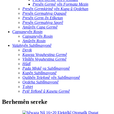
Presên Germê yên Formata Mezin
Presên Germkirinê yên Kupa û Qedehan
Presên Germahiya Qapaxê
Presên Germ ên Etîketan
Presên Germahiya Sporê
Amûrên Çapa Germê
Çapxaneyên Rosin
Çapxaneyên Rosin
Amûrên Rosin
Valahiyên Sublîmasyonê
Devik
Kaxeza Veguhestina Germê
Vînîlên Veguhestina Germê
Hûdî
Pada Mişkê ya Sublîmasyonê
Kupên Sublîmasyonê
Qalibên Telefonê yên Sublîmasyonê
Qedeha Sublîmasyonê
T-shirt
Pelê Teflonê û Kaseta Germê
Berhemên sereke