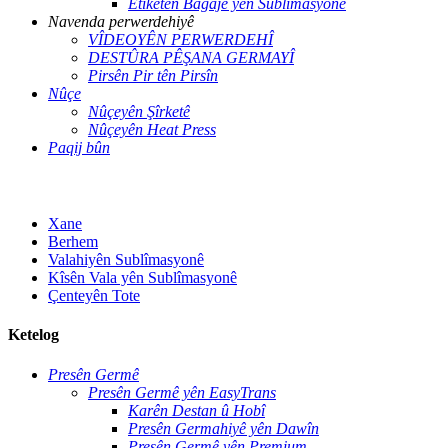
Etîketên Bagajê yên Sublîmasyonê
Navenda perwerdehiyê
VÎDEOYÊN PERWERDEHÎ
DESTÛRA PÊŞANA GERMAYÎ
Pirsên Pir tên Pirsîn
Nûçe
Nûçeyên Şîrketê
Nûçeyên Heat Press
Paqij bûn
Xane
Berhem
Valahiyên Sublîmasyonê
Kîsên Vala yên Sublîmasyonê
Çenteyên Tote
Ketelog
Presên Germê
Presên Germê yên EasyTrans
Karên Destan û Hobî
Presên Germahiyê yên Dawîn
Presên Germê yên Premium