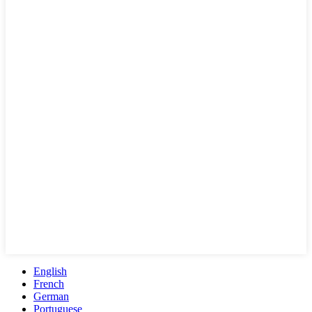
English
French
German
Portuguese