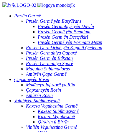
Presên Germê
Presên Germê yên EasyTrans
Presên Germahiyê yên Dawîn
Presên Germê yên Premium
Presên Germ ên Destçêkirî
Presên Germê yên Formata Mezin
Presên Germkirinê yên Kupa û Qedehan
Presên Germahiya Qapaxê
Presên Germ ên Etîketan
Presên Germahiya Sporê
Maquina Sublimadoras
Amûrên Çapa Germê
Çapxaneyên Rosin
Makîneya Infuzorê ya Rûn
Çapxaneyên Rosin
Amûrên Rosin
Valahiyên Sublîmasyonê
Kaxeza Veguhestina Germê
Kaxeza Sublîmasyonê
Kaxeza Veguhestinê
Qirkirin û Birrîn
Vînîlên Veguhestina Germê