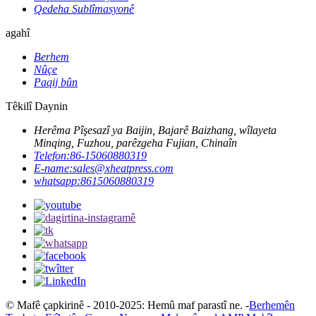
Qedeha Sublîmasyonê
agahî
Berhem
Nûçe
Paqij bûn
Têkilî Daynin
Herêma Pîşesazî ya Baijin, Bajarê Baizhang, wîlayeta
Minqing, Fuzhou, parêzgeha Fujian, Chinaîn
Telefon:
86-15060880319
E-name:
sales@xheatpress.com
whatsapp:
8615060880319
© Mafê çapkirinê - 2010-2025: Hemû maf parastî ne. -
Berhemên