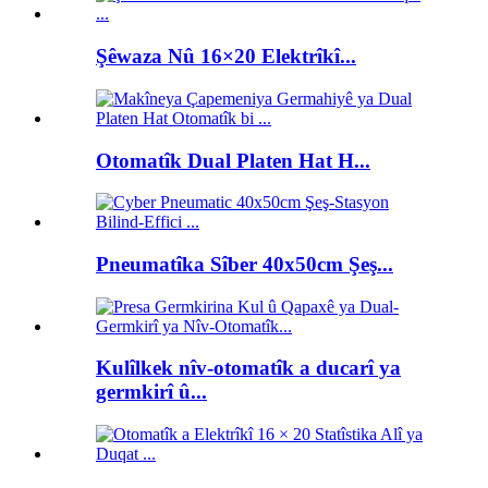
Şêwaza Nû 16×20 Elektrîkî...
Otomatîk Dual Platen Hat H...
Pneumatîka Sîber 40x50cm Şeş...
Kulîlkek nîv-otomatîk a ducarî ya
germkirî û...