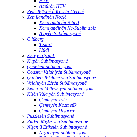
HTV
Amûrên HTV
Pelê Teflonê û Kaseta Germê
Xemilandinên Noelê
Xemilandinên Bilind
Xemilandinên Ne-Sublimable
Alayên Sublîmasyonê
Cilûberg
T-shirt
Hûdî
Kepçe û Şapik
Kupên Sublîmasyonê
Qedehên Sublîmasyonê
Coaster Valahiyên Sublimasyonê
Qalibên Telefonê yên Sublîmasyonê
Valahiyên Zêrên Sublîmasyonê
Zincîrên Mifteyê yên Sublîmasyonê
Kîsên Vala yên Sublîmasyonê
Çenteyên Tote
Çenteyên Kozmetîk
Çenteyên Diyariyê
Puzzlesên Sublîmasyonê
Padên Mişkê yên Sublîmasyonê
Nîşan û Etîketên Sublîmasyonê
Nîşaneyên Sublîmasyonê