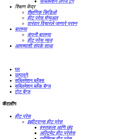
सब्लिमेशन लगेज टॅग
शिक्षण केंद्र
शैक्षणिक व्हिडिओ
हीट प्रेस मॅन्युअल
वारंवार विचारले जाणारे प्रश्न
बातम्या
कंपनी बातम्या
हीट प्रेस न्यूज
आमच्याशी संपर्क साधा
घर
उत्पादने
सब्लिमेशन ब्लँक्स
सब्लिमेशन ब्लँक बॅग्ज
टोट बॅग्ज
कॅटलॉग
हीट प्रेस
इझीट्रान्स हीट प्रेस
हस्तकला आणि छंद
अल्टिमेट हीट प्रेसेस
प्रीमियम हीट प्रेस