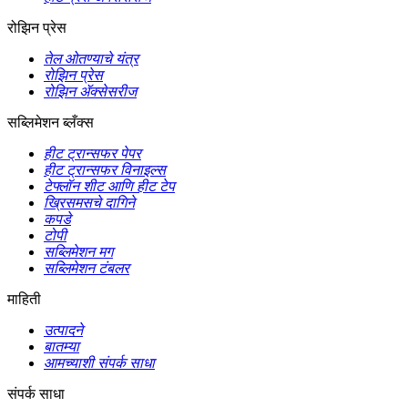
रोझिन प्रेस
तेल ओतण्याचे यंत्र
रोझिन प्रेस
रोझिन ॲक्सेसरीज
सब्लिमेशन ब्लँक्स
हीट ट्रान्सफर पेपर
हीट ट्रान्सफर विनाइल्स
टेफ्लॉन शीट आणि हीट टेप
ख्रिसमसचे दागिने
कपडे
टोपी
सब्लिमेशन मग
सब्लिमेशन टंबलर
माहिती
उत्पादने
बातम्या
आमच्याशी संपर्क साधा
संपर्क साधा