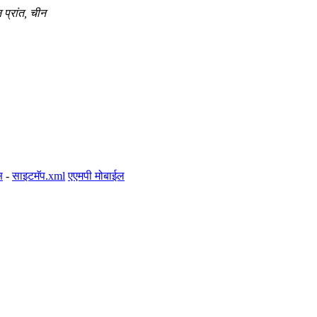
 प्रांत, चीन
स
-
साइटमॅप.xml
एएमपी मोबाईल