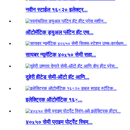
नवीन स्टाईल १६×२० इलेक्ट्र...
ऑटोमॅटिक ड्युअल प्लॅटेन हॅट एच...
सायबर न्यूमॅटिक ४०x५० सेमी सहा...
दुहेरी हीटेड सेमी-ऑटो हॅट आणि...
इलेक्ट्रिक ऑटोमॅटिक १६×...
४०x५० सेमी प्राइम पोर्ट्रेट स्विम...