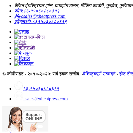
बैजिन इंडस्ट्रियल झोन, बायझांग टाउन, मिंकिंग काउंटी, फुझोउ, फुजियान
फोन:
८६-१५०६०८८०३१९
ईमेल:
sales@xheatpress.com
व्हॉट्सॲप:
८६१५०६०८८०३१९
© कॉपीराइट - २०१०-२०२५: सर्व हक्क राखीव. -
वैशिष्ट्यपूर्ण उत्पादने
-
हॉट टॅग्
८६-१५०६०८८०३१९
sales@xheatpress.com