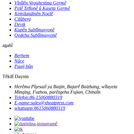
Vînîlên Veguhestina Germê
Pelê Teflonê û Kaseta Germê
Xemilandinên Noelê
Cilûberg
Devik
Kupên Sublîmasyonê
Qedeha Sublîmasyonê
agahî
Berhem
Nûçe
Paqij bûn
Têkilî Daynin
Herêma Pîşesazî ya Baijin, Bajarê Baizhang, wîlayeta
Minqing, Fuzhou, parêzgeha Fujian, Chinaîn
Telefon:
86-15060880319
E-name:
sales@xheatpress.com
whatsapp:
8615060880319