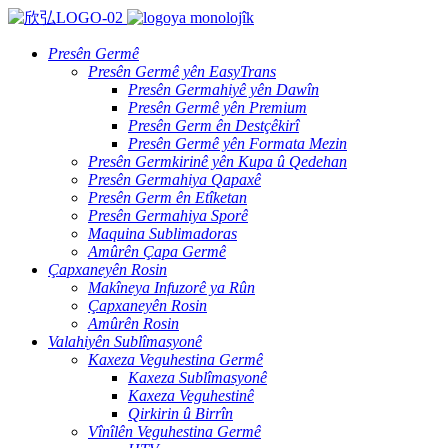
Presên Germê
Presên Germê yên EasyTrans
Presên Germahiyê yên Dawîn
Presên Germê yên Premium
Presên Germ ên Destçêkirî
Presên Germê yên Formata Mezin
Presên Germkirinê yên Kupa û Qedehan
Presên Germahiya Qapaxê
Presên Germ ên Etîketan
Presên Germahiya Sporê
Maquina Sublimadoras
Amûrên Çapa Germê
Çapxaneyên Rosin
Makîneya Infuzorê ya Rûn
Çapxaneyên Rosin
Amûrên Rosin
Valahiyên Sublîmasyonê
Kaxeza Veguhestina Germê
Kaxeza Sublîmasyonê
Kaxeza Veguhestinê
Qirkirin û Birrîn
Vînîlên Veguhestina Germê