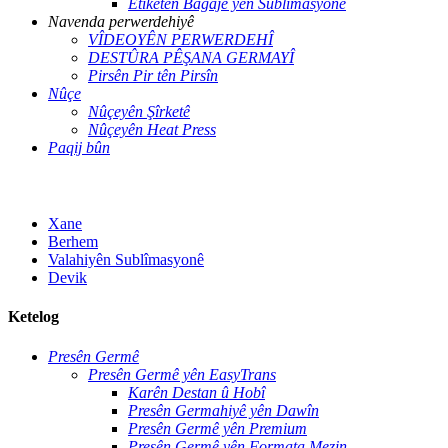
Etîketên Bagajê yên Sublîmasyonê
Navenda perwerdehiyê
VÎDEOYÊN PERWERDEHÎ
DESTÛRA PÊŞANA GERMAYÎ
Pirsên Pir tên Pirsîn
Nûçe
Nûçeyên Şîrketê
Nûçeyên Heat Press
Paqij bûn
Xane
Berhem
Valahiyên Sublîmasyonê
Devik
Ketelog
Presên Germê
Presên Germê yên EasyTrans
Karên Destan û Hobî
Presên Germahiyê yên Dawîn
Presên Germê yên Premium
Presên Germê yên Formata Mezin