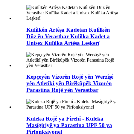
Kulîlkên Artêşa Kadetan Kulîlkên
Düz ên Verastbar Kulîlka Kadet a
Unisex Kulîlka Artêşa Leşkerî
Kepçeyên Vizorên Rojê yên Werzîşê
yên Atletîkî yên Birêkûpêk Vizorên
Parastina Rojê yên Verastbar
Kuleka Rojê ya Firehî - Kuleka
Masîgiriyê ya Parastina UPF 50 ya
Pirfonksiyonel