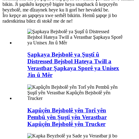
bikin. Ji şapikên kepçeyê bigire heya snapback û kepçeyên
beyzbolê, me dîzaynek heye ku li gorî her hevalekî be.
Îro kepçe an şapqeya xwe serhêl bikirin. Hemû şapqe ji bo
radestkirina bilez di stokê me de ne!
Şapkaya Bejsbolê ya Şuştî û
Distressed Bejsbol Hateya Twill a
Verastbar Şapkaya Sporê ya Unisex
Jin û Mêr
Kapûçên Bejsbolê yên Torî yên
Pembû yên Şuştî yên Verastbar
Kapûçên Bejsbolê yên Trucker