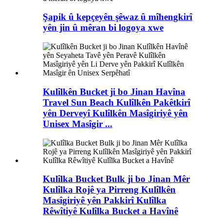
Şapik û kepçeyên şêwaz û mîhengkirî
yên jin û mêran bi logoya xwe
Kulîlkên Bucket ji bo Jinan Havîna
Travel Sun Beach Kulîlkên Pakêtkirî
yên Derveyî Kulîlkên Masîgiriyê yên
Unisex Masîgir ...
Kulîlka Bucket Bulk ji bo Jinan Mêr
Kulîlka Rojê ya Pirreng Kulîlkên
Masîgiriyê yên Pakkirî Kulîlka
Rêwîtiyê Kulîlka Bucket a Havînê