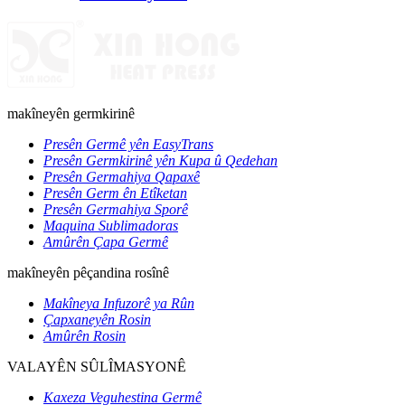
makîneyên germkirinê
Presên Germê yên EasyTrans
Presên Germkirinê yên Kupa û Qedehan
Presên Germahiya Qapaxê
Presên Germ ên Etîketan
Presên Germahiya Sporê
Maquina Sublimadoras
Amûrên Çapa Germê
makîneyên pêçandina rosînê
Makîneya Infuzorê ya Rûn
Çapxaneyên Rosin
Amûrên Rosin
VALAYÊN SÛLÎMASYONÊ
Kaxeza Veguhestina Germê