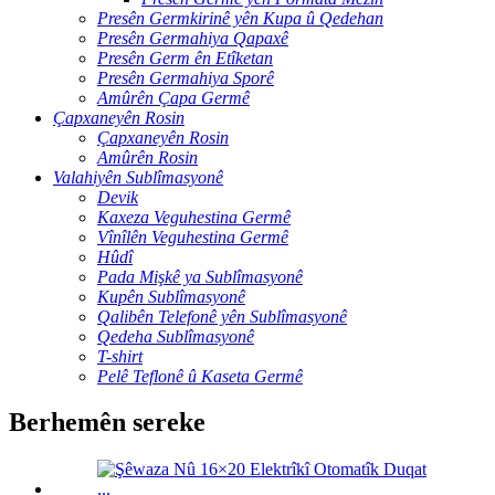
Presên Germkirinê yên Kupa û Qedehan
Presên Germahiya Qapaxê
Presên Germ ên Etîketan
Presên Germahiya Sporê
Amûrên Çapa Germê
Çapxaneyên Rosin
Çapxaneyên Rosin
Amûrên Rosin
Valahiyên Sublîmasyonê
Devik
Kaxeza Veguhestina Germê
Vînîlên Veguhestina Germê
Hûdî
Pada Mişkê ya Sublîmasyonê
Kupên Sublîmasyonê
Qalibên Telefonê yên Sublîmasyonê
Qedeha Sublîmasyonê
T-shirt
Pelê Teflonê û Kaseta Germê
Berhemên sereke