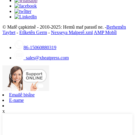
© Mafê çapkirinê - 2010-2025: Hemû maf parastî ne. -
Berhemên
Taybet
-
Etîketên Germ
-
Nexşeya Malperê.xml
AMP Mobîl
86-15060880319
sales@xheatpress.com
Emailê bişîne
E-name
x