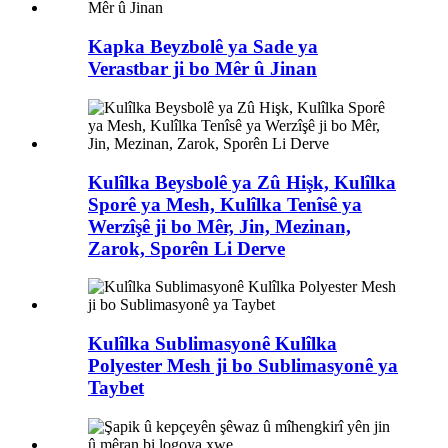
Kapka Beyzbolê ya Sade ya
Verastbar ji bo Mêr û Jinan
Kulîlka Beysbolê ya Zû Hişk, Kulîlka
Sporê ya Mesh, Kulîlka Tenîsê ya
Werzîşê ji bo Mêr, Jin, Mezinan,
Zarok, Sporên Li Derve
Kulîlka Sublimasyonê Kulîlka
Polyester Mesh ji bo Sublimasyonê ya
Taybet