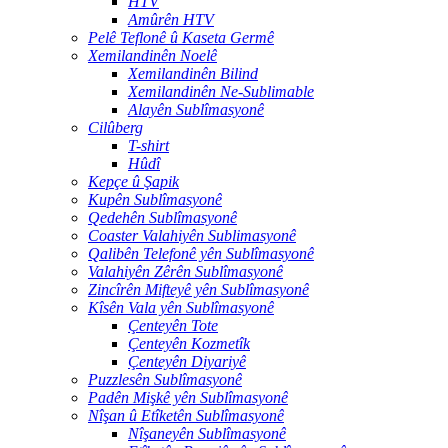
HTV
Amûrên HTV
Pelê Teflonê û Kaseta Germê
Xemilandinên Noelê
Xemilandinên Bilind
Xemilandinên Ne-Sublimable
Alayên Sublîmasyonê
Cilûberg
T-shirt
Hûdî
Kepçe û Şapik
Kupên Sublîmasyonê
Qedehên Sublîmasyonê
Coaster Valahiyên Sublimasyonê
Qalibên Telefonê yên Sublîmasyonê
Valahiyên Zêrên Sublîmasyonê
Zincîrên Mifteyê yên Sublîmasyonê
Kîsên Vala yên Sublîmasyonê
Çenteyên Tote
Çenteyên Kozmetîk
Çenteyên Diyariyê
Puzzlesên Sublîmasyonê
Padên Mişkê yên Sublîmasyonê
Nîşan û Etîketên Sublîmasyonê
Nîşaneyên Sublîmasyonê