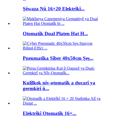
Şêwaza Nû 16×20 Elektrîkî...
Otomatîk Dual Platen Hat H...
Pneumatîka Sîber 40x50cm Şeş...
Kulîlkek nîv-otomatîk a ducarî ya
germkirî û...
Elektrîkî Otomatîk 16×...