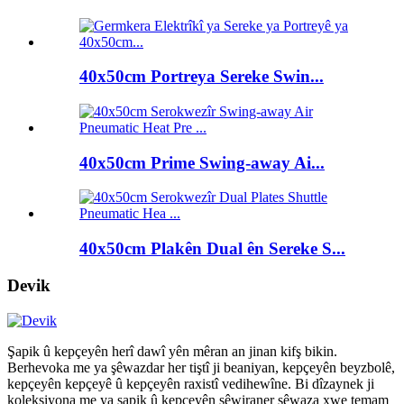
40x50cm Portreya Sereke Swin...
40x50cm Prime Swing-away Ai...
40x50cm Plakên Dual ên Sereke S...
Devik
Şapik û kepçeyên herî dawî yên mêran an jinan kifş bikin.
Berhevoka me ya şêwazdar her tiştî ji beaniyan, kepçeyên beyzbolê,
kepçeyên kepçeyê û kepçeyên raxistî vedihewîne. Bi dîzaynek ji
koleksiyona me ya şapik û kepçeyên sêwiraner şêwaza xwe temam