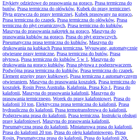
Etykiety odzieżowe do prasowania na gorąco
,
Prasa termiczna do
butów
,
Prasa termiczna do ołówków
,
Kubek do prasy termicznej
,
Płyta grzewcza do prasy termicznej
,
Kubek prasowany na gorąco
,
Prasa termiczna do czapek
,
Prasa termiczna do ołówków
,
Prasa
termiczna do płyt ceramicznych
,
Prasa termiczna do kubków
,
Maszyna do prasowania nakrętek na gorąco
,
Maszyna do
prasowania kubków na gorąco
,
Prasa do płyt grzewczych
,
Pneumatyczna prasa termiczna do kubków
,
Maszyna do
drukowania na kubkach Prasa termiczna
,
Wysuwane, automatycznie
otwierane prasy termiczne
,
Prasa termiczna do butów
,
Prasa
płytowa
,
Prasa termiczna do kubków 5 w 1
,
Maszyna do
drukowania na gorąco kubków
,
Prasa płytowa z podgrzewaczem
,
Podwójna prasa termiczna do kubków
,
Prasa termiczna do czapek
,
Element grzejny prasy kubkowej
,
Prasa termiczna z automatycznym
otwieraniem
,
Maszyna do prasowania koszulek
,
Prasa termiczna do
koszulek
,
Rosin Press Australia
,
Kalafonia. Prasa Kp-1
,
Prasa do
kalafonii
,
Maszyna do prasowania kalafonii
,
Maszyna do
prasowania termicznego
,
Worek do prasy kalafoniowej
,
Prasa do
kalafonii 10 ton
,
Elektryczna prasa termiczna do kalafonii
,
Prasa
hydrauliczna do kalafonii
,
Prasa termotransferowa do kalafonii
,
Podgrzewana prasa do kalafonii
,
Prasa termiczna
,
Instrukcja obsługi
prasy kalafoniowej
,
Maszyna do prasowania kalafonii
,
Pneumatyczna prasa do kalafonii
,
Miniaturowa prasa do kalafonii
,
Prasa do kalafonii 20 ton
,
Prasa do oleju kalafoniowego
,
Prasa
Rosin
,
Pneumatyczna prasa do kalafonii
,
Prasa do kalafonii 20t
,