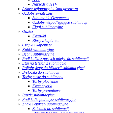
Narzędzia HTV
Arkusz teflonowy i taśma grzewcza
Ozdoby świąteczne
Sublimable Ornaments
Ozdoby niepodlegające sublimacji
Flagi sublimacyjne
Odzież
Koszulki
Bluzy z kapturem
Czapki i kapelusze
Kubki sublimacyjne
Bębny sublimacyjne
Podkładka z pustych miejsc do sublimacji
Etui na telefon z sublimacją
Półfabrykaty do biżuterii sublimacyjnej
Breloczki do sublimacji
Torby puste do sublimacji
Torby płócienne
Kosmetyczki
Torby prezentowe
Puzzle sublimacyjne
Podkładki pod mysz sublimacyjne
Znaki i etykiety sublimacyjne
Zakładki do sublimacji