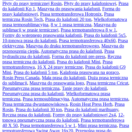
Płyty do prasy termicznej Rosin
,
Płyty do prasy kalafoniowej
,
Prasa
do kalafonii Kp 1
,
Maszyna do prasowania kalafonii
,
Forma do
prasy kalafoniowej
,
Prasa termotransferowa Hotronix
,
Prasa
termiczna Rosin Tech
,
Prasa do kalafonii 20 ton
,
Wielkoformatowa
prasa termosublimacyjna
,
8 w 1 prasa termiczna
,
Maszyna do
sublimacji w prasie termicznej
,
Prasa termotransferowa 8 w 1
,
Formy do wstępnego prasowania kalafonii
,
Prasa do kalafonii 5x5
,
10-tonowa prasa do kalafonii
,
Prasa termotransferowa 40x60
,
Prasa
elektryczna
,
Maszyna do druku termotransferowego
,
Maszyna do
przenoszenia ciepła
,
Automatyczna prasa do kalafonii
,
Prasa
hydrauliczna do kalafonii
,
Forma do kalafonii pre-press
,
Ręczna
prasa termiczna do kalafonii
,
Prasa do kalafonii Mini
,
Prasa
termotransferowa
,
16 X 24 prasy termiczne
,
Prasa do kalafonii G9
Mini
,
Prasa do kalafonii 5 ton
,
Kalafonia prasowana na gorąco
,
Rosin Press Canada
,
Mała prasa do kalafonii
,
Duża prasa termiczna
do sublimacji
,
Maszyna do prasowania logo
,
Prasa termiczna Cricut
,
Pneumatyczna prasa termiczna
,
Tanie prasy do kalafonii
,
Pneumatyczna prasa do kalafonii
,
Wielkoformatowa prasa
termiczna
,
Prasa termosublimacyjna
,
Automatyczna prasa termiczna
,
Prasa termiczna dwustanowiskowa
,
Rosin Heat Press Herb
,
Prasa
Rosin
,
Prasa do kalafonii 30 ton
,
Prasa do kalafonii marihuany
,
Ręczna prasa do kalafonii
,
Formy do prasy kalafoniowej 2x4
,
12-
tonowa pneumatyczna prasa do kalafonii
,
Prasa termotransferowa
40 X 50
,
Prasa termotransferowa 5 w 1
,
Mini prasa termiczna
,
Prasa
termotransferowa Swing Away 16x20
,
Przenośna prasa do