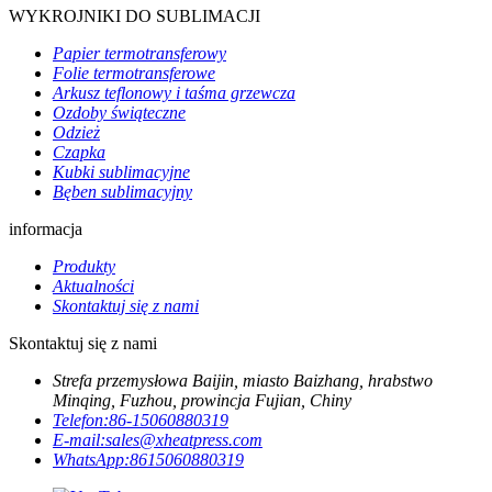
WYKROJNIKI DO SUBLIMACJI
Papier termotransferowy
Folie termotransferowe
Arkusz teflonowy i taśma grzewcza
Ozdoby świąteczne
Odzież
Czapka
Kubki sublimacyjne
Bęben sublimacyjny
informacja
Produkty
Aktualności
Skontaktuj się z nami
Skontaktuj się z nami
Strefa przemysłowa Baijin, miasto Baizhang, hrabstwo
Minqing, Fuzhou, prowincja Fujian, Chiny
Telefon:
86-15060880319
E-mail:
sales@xheatpress.com
WhatsApp:
8615060880319