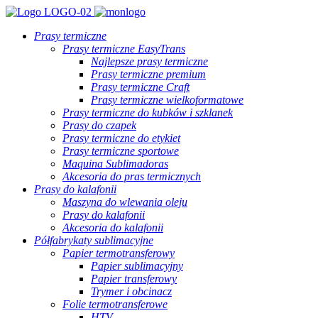
Prasy termiczne
Prasy termiczne EasyTrans
Najlepsze prasy termiczne
Prasy termiczne premium
Prasy termiczne Craft
Prasy termiczne wielkoformatowe
Prasy termiczne do kubków i szklanek
Prasy do czapek
Prasy termiczne do etykiet
Prasy termiczne sportowe
Maquina Sublimadoras
Akcesoria do pras termicznych
Prasy do kalafonii
Maszyna do wlewania oleju
Prasy do kalafonii
Akcesoria do kalafonii
Półfabrykaty sublimacyjne
Papier termotransferowy
Papier sublimacyjny
Papier transferowy
Trymer i obcinacz
Folie termotransferowe
HTV