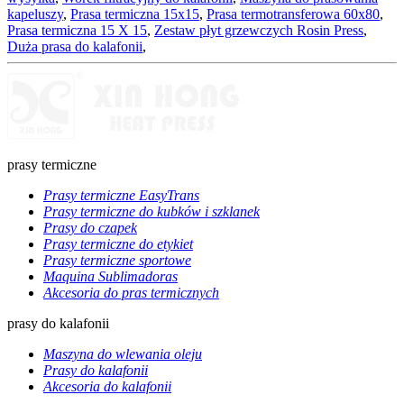
kapeluszy
,
Prasa termiczna 15x15
,
Prasa termotransferowa 60x80
,
Prasa termiczna 15 X 15
,
Zestaw płyt grzewczych Rosin Press
,
Duża prasa do kalafonii
,
prasy termiczne
Prasy termiczne EasyTrans
Prasy termiczne do kubków i szklanek
Prasy do czapek
Prasy termiczne do etykiet
Prasy termiczne sportowe
Maquina Sublimadoras
Akcesoria do pras termicznych
prasy do kalafonii
Maszyna do wlewania oleju
Prasy do kalafonii
Akcesoria do kalafonii