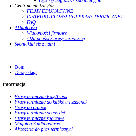
Etykiety bagażowe sublimacyjne
Centrum edukacyjne
FILMY EDUKACYJNE
INSTRUKCJA OBSŁUGI PRASY TERMICZNEJ
FAQ
Aktualności
Wiadomości firmowe
Aktualności z prasy termicznej
Skontaktuj się z nami
Dom
Gorące tagi
Informacja
Prasy termiczne EasyTrans
Prasy termiczne do kubków i szklanek
Prasy do czapek
Prasy termiczne do etykiet
Prasy termiczne sportowe
Maquina Sublimadoras
Akcesoria do pras termicznych