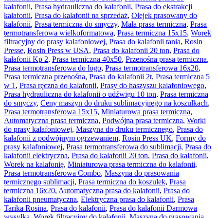
kalafonii
,
Prasa hydrauliczna do kalafonii
,
Prasa do ekstrakcji
kalafonii
,
Prasa do kalafonii na sprzedaż
,
Olejek prasowany do
kalafonii
,
Prasa termiczna do smyczy
,
Mała prasa termiczna
,
Prasa
termotransferowa wielkoformatowa
,
Prasa termiczna 15x15
,
Worek
filtracyjny do prasy kalafoniowej
,
Prasa do kalafonii tania
,
Rosin
Presse
,
Rosin Press w USA
,
Prasa do kalafonii 20 ton
,
Prasa do
kalafonii Kp 2
,
Prasa termiczna 40x50
,
Przenośna prasa termiczna
,
Prasa termotransferowa do logo
,
Prasa termotransferowa 16x20
,
Prasa termiczna przenośna
,
Prasa do kalafonii 2t
,
Prasa termiczna 5
w 1
,
Prasa ręczna do kalafonii
,
Prasy do haszyszu kalafoniowego
,
Prasa hydrauliczna do kalafonii o udźwigu 10 ton
,
Prasa termiczna
do smyczy
,
Ceny maszyn do druku sublimacyjnego na koszulkach
,
Prasa termotransferowa 15x15
,
Miniaturowa prasa termiczna
,
Automatyczna prasa termiczna
,
Podwójna prasa termiczna
,
Worki
do prasy kalafoniowej
,
Maszyna do druku termicznego
,
Prasa do
kalafonii z podwójnym ogrzewaniem
,
Rosin Press UK
,
Formy do
prasy kalafoniowej
,
Prasa termotransferowa do sublimacji
,
Prasa do
kalafonii elektryczna
,
Prasa do kalafonii 20 ton
,
Prasa do kalafonii
,
Worek na kalafonię
,
Miniaturowa prasa termiczna do kalafonii
,
Prasa termotransferowa Combo
,
Maszyna do prasowania
termicznego sublimacji
,
Prasa termiczna do koszulek
,
Prasa
termiczna 16x20
,
Automatyczna prasa do kalafonii
,
Prasa do
kalafonii pneumatyczna
,
Elektryczna prasa do kalafonii
,
Prasa
Tarika Rosina
,
Prasa do kalafonii
,
Prasa do kalafonii Darmowa
wysyłka
,
Worek filtracyjny do kalafonii
,
Maszyna do prasowania