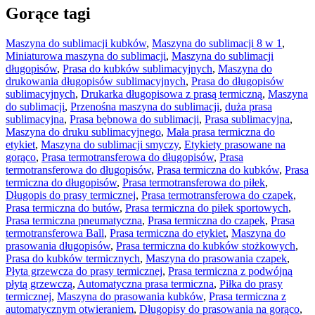
Gorące tagi
Maszyna do sublimacji kubków
,
Maszyna do sublimacji 8 w 1
,
Miniaturowa maszyna do sublimacji
,
Maszyna do sublimacji
długopisów
,
Prasa do kubków sublimacyjnych
,
Maszyna do
drukowania długopisów sublimacyjnych
,
Prasa do długopisów
sublimacyjnych
,
Drukarka długopisowa z prasą termiczną
,
Maszyna
do sublimacji
,
Przenośna maszyna do sublimacji
,
duża prasa
sublimacyjna
,
Prasa bębnowa do sublimacji
,
Prasa sublimacyjna
,
Maszyna do druku sublimacyjnego
,
Mała prasa termiczna do
etykiet
,
Maszyna do sublimacji smyczy
,
Etykiety prasowane na
gorąco
,
Prasa termotransferowa do długopisów
,
Prasa
termotransferowa do długopisów
,
Prasa termiczna do kubków
,
Prasa
termiczna do długopisów
,
Prasa termotransferowa do piłek
,
Długopis do prasy termicznej
,
Prasa termotransferowa do czapek
,
Prasa termiczna do butów
,
Prasa termiczna do piłek sportowych
,
Prasa termiczna pneumatyczna
,
Prasa termiczna do czapek
,
Prasa
termotransferowa Ball
,
Prasa termiczna do etykiet
,
Maszyna do
prasowania długopisów
,
Prasa termiczna do kubków stożkowych
,
Prasa do kubków termicznych
,
Maszyna do prasowania czapek
,
Płyta grzewcza do prasy termicznej
,
Prasa termiczna z podwójną
płytą grzewczą
,
Automatyczna prasa termiczna
,
Piłka do prasy
termicznej
,
Maszyna do prasowania kubków
,
Prasa termiczna z
automatycznym otwieraniem
,
Długopisy do prasowania na gorąco
,