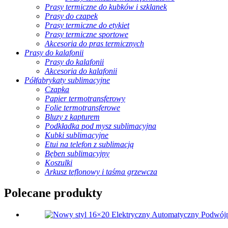
Prasy termiczne do kubków i szklanek
Prasy do czapek
Prasy termiczne do etykiet
Prasy termiczne sportowe
Akcesoria do pras termicznych
Prasy do kalafonii
Prasy do kalafonii
Akcesoria do kalafonii
Półfabrykaty sublimacyjne
Czapka
Papier termotransferowy
Folie termotransferowe
Bluzy z kapturem
Podkładka pod mysz sublimacyjna
Kubki sublimacyjne
Etui na telefon z sublimacją
Bęben sublimacyjny
Koszulki
Arkusz teflonowy i taśma grzewcza
Polecane produkty