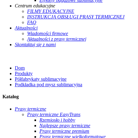
Etykiety bagażowe sublimacyjne
Centrum edukacyjne
FILMY EDUKACYJNE
INSTRUKCJA OBSŁUGI PRASY TERMICZNEJ
FAQ
Aktualności
Wiadomości firmowe
Aktualności z prasy termicznej
Skontaktuj się z nami
Dom
Produkty
Półfabrykaty sublimacyjne
Podkładka pod mysz sublimacyjna
Katalog
Prasy termiczne
Prasy termiczne EasyTrans
Rzemiosło i hobby
Najlepsze prasy termiczne
Prasy termiczne premium
Prasy termiczne wielkoformatowe