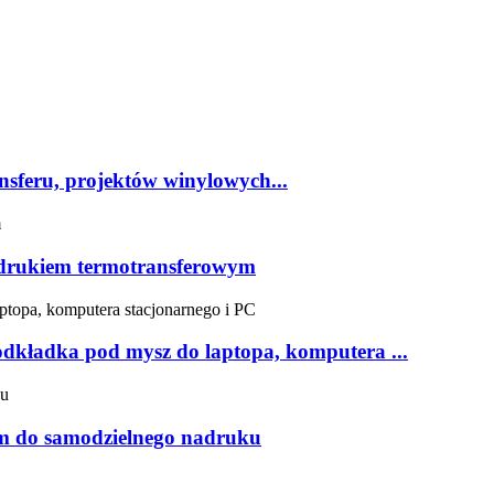
feru, projektów winylowych...
adrukiem termotransferowym
dkładka pod mysz do laptopa, komputera ...
m do samodzielnego nadruku