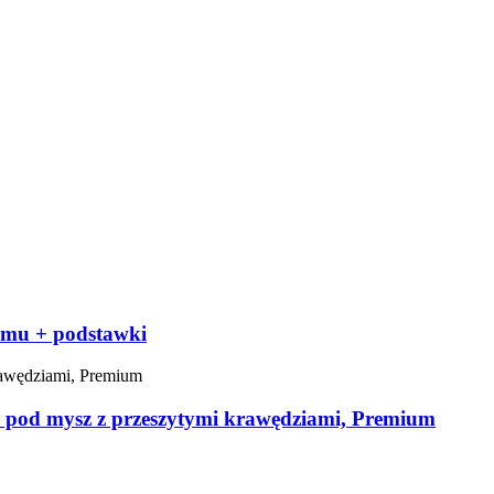
omu + podstawki
 pod mysz z przeszytymi krawędziami, Premium