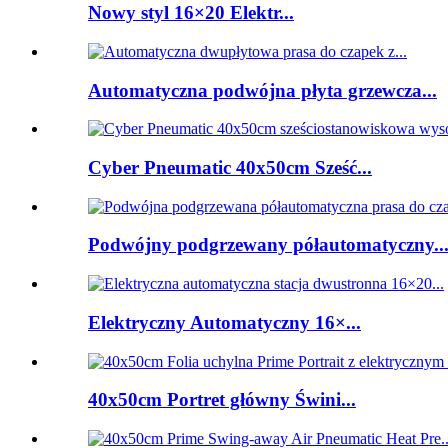
Nowy styl 16×20 Elektr...
Automatyczna podwójna płyta grzewcza...
Cyber ​​Pneumatic 40x50cm Sześć...
Podwójny podgrzewany półautomatyczny..
Elektryczny Automatyczny 16×...
40x50cm Portret główny Świni...