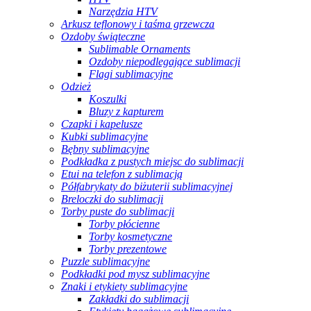
Narzędzia HTV
Arkusz teflonowy i taśma grzewcza
Ozdoby świąteczne
Sublimable Ornaments
Ozdoby niepodlegające sublimacji
Flagi sublimacyjne
Odzież
Koszulki
Bluzy z kapturem
Czapki i kapelusze
Kubki sublimacyjne
Bębny sublimacyjne
Podkładka z pustych miejsc do sublimacji
Etui na telefon z sublimacją
Półfabrykaty do biżuterii sublimacyjnej
Breloczki do sublimacji
Torby puste do sublimacji
Torby płócienne
Torby kosmetyczne
Torby prezentowe
Puzzle sublimacyjne
Podkładki pod mysz sublimacyjne
Znaki i etykiety sublimacyjne
Zakładki do sublimacji