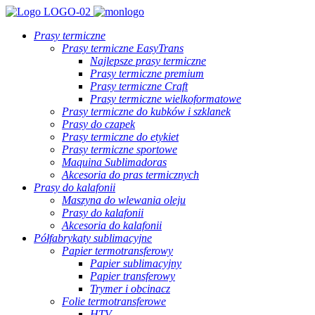
Prasy termiczne
Prasy termiczne EasyTrans
Najlepsze prasy termiczne
Prasy termiczne premium
Prasy termiczne Craft
Prasy termiczne wielkoformatowe
Prasy termiczne do kubków i szklanek
Prasy do czapek
Prasy termiczne do etykiet
Prasy termiczne sportowe
Maquina Sublimadoras
Akcesoria do pras termicznych
Prasy do kalafonii
Maszyna do wlewania oleju
Prasy do kalafonii
Akcesoria do kalafonii
Półfabrykaty sublimacyjne
Papier termotransferowy
Papier sublimacyjny
Papier transferowy
Trymer i obcinacz
Folie termotransferowe
HTV