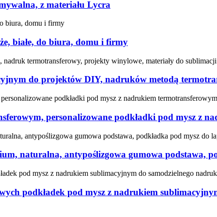
mywalna, z materiału Lycra
e, białe, do biura, domu i firmy
yjnym do projektów DIY, nadruków metodą termotrans
nsferowym, personalizowane podkładki pod mysz z n
mium, naturalna, antypoślizgowa gumowa podstawa, po
owych podkładek pod mysz z nadrukiem sublimacyjny