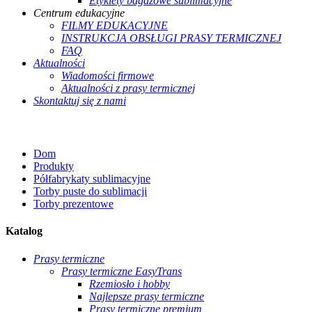
Etykiety bagażowe sublimacyjne
Centrum edukacyjne
FILMY EDUKACYJNE
INSTRUKCJA OBSŁUGI PRASY TERMICZNEJ
FAQ
Aktualności
Wiadomości firmowe
Aktualności z prasy termicznej
Skontaktuj się z nami
Dom
Produkty
Półfabrykaty sublimacyjne
Torby puste do sublimacji
Torby prezentowe
Katalog
Prasy termiczne
Prasy termiczne EasyTrans
Rzemiosło i hobby
Najlepsze prasy termiczne
Prasy termiczne premium