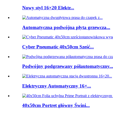
Nowy styl 16×20 Elektr...
Automatyczna podwójna płyta grzewcza...
Cyber ​​Pneumatic 40x50cm Sześć...
Podwójny podgrzewany półautomatyczny..
Elektryczny Automatyczny 16×...
40x50cm Portret główny Świni...