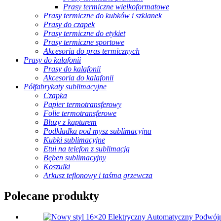
Prasy termiczne wielkoformatowe
Prasy termiczne do kubków i szklanek
Prasy do czapek
Prasy termiczne do etykiet
Prasy termiczne sportowe
Akcesoria do pras termicznych
Prasy do kalafonii
Prasy do kalafonii
Akcesoria do kalafonii
Półfabrykaty sublimacyjne
Czapka
Papier termotransferowy
Folie termotransferowe
Bluzy z kapturem
Podkładka pod mysz sublimacyjna
Kubki sublimacyjne
Etui na telefon z sublimacją
Bęben sublimacyjny
Koszulki
Arkusz teflonowy i taśma grzewcza
Polecane produkty