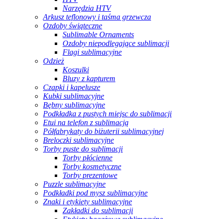
Narzędzia HTV
Arkusz teflonowy i taśma grzewcza
Ozdoby świąteczne
Sublimable Ornaments
Ozdoby niepodlegające sublimacji
Flagi sublimacyjne
Odzież
Koszulki
Bluzy z kapturem
Czapki i kapelusze
Kubki sublimacyjne
Bębny sublimacyjne
Podkładka z pustych miejsc do sublimacji
Etui na telefon z sublimacją
Półfabrykaty do biżuterii sublimacyjnej
Breloczki sublimacyjne
Torby puste do sublimacji
Torby płócienne
Torby kosmetyczne
Torby prezentowe
Puzzle sublimacyjne
Podkładki pod mysz sublimacyjne
Znaki i etykiety sublimacyjne
Zakładki do sublimacji