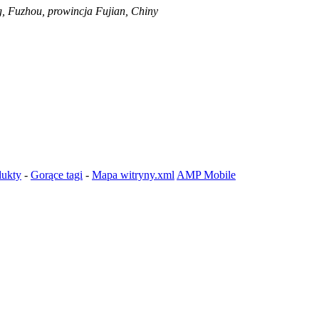
g, Fuzhou, prowincja Fujian, Chiny
dukty
-
Gorące tagi
-
Mapa witryny.xml
AMP Mobile