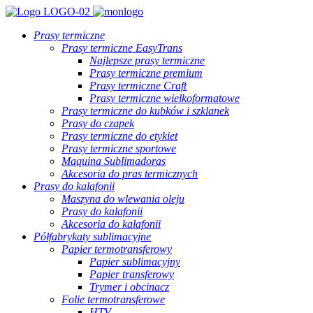
Prasy termiczne
Prasy termiczne EasyTrans
Najlepsze prasy termiczne
Prasy termiczne premium
Prasy termiczne Craft
Prasy termiczne wielkoformatowe
Prasy termiczne do kubków i szklanek
Prasy do czapek
Prasy termiczne do etykiet
Prasy termiczne sportowe
Maquina Sublimadoras
Akcesoria do pras termicznych
Prasy do kalafonii
Maszyna do wlewania oleju
Prasy do kalafonii
Akcesoria do kalafonii
Półfabrykaty sublimacyjne
Papier termotransferowy
Papier sublimacyjny
Papier transferowy
Trymer i obcinacz
Folie termotransferowe
HTV