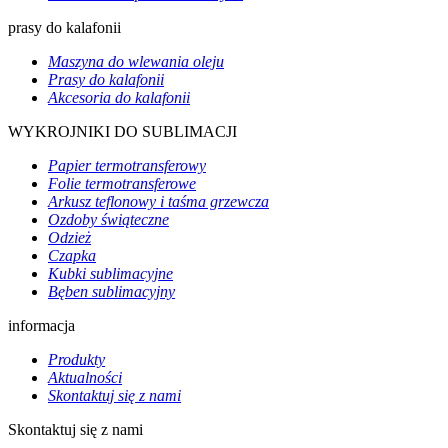
prasy do kalafonii
Maszyna do wlewania oleju
Prasy do kalafonii
Akcesoria do kalafonii
WYKROJNIKI DO SUBLIMACJI
Papier termotransferowy
Folie termotransferowe
Arkusz teflonowy i taśma grzewcza
Ozdoby świąteczne
Odzież
Czapka
Kubki sublimacyjne
Bęben sublimacyjny
informacja
Produkty
Aktualności
Skontaktuj się z nami
Skontaktuj się z nami