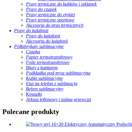
Prasy termiczne do kubków i szklanek
Prasy do czapek
Prasy termiczne do etykiet
Prasy termiczne sportowe
Akcesoria do pras termicznych
Prasy do kalafonii
Prasy do kalafonii
Akcesoria do kalafonii
Półfabrykaty sublimacyjne
Czapka
Papier termotransferowy
Folie termotransferowe
Bluzy z kapturem
Podkładka pod mysz sublimacyjna
Kubki sublimacyjne
Etui na telefon z sublimacją
Bęben sublimacyjny
Koszulki
Arkusz teflonowy i taśma grzewcza
Polecane produkty