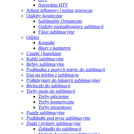
Narzędzia HTV
Arkusz teflonowy i taśma grzewcza
Ozdoby świąteczne
Sublimable Ornaments
Ozdoby niepodlegające sublimacji
Flagi sublimacyjne
Odzież
Koszulki
Bluzy z kapturem
Czapki i kapelusze
Kubki sublimacyjne
Bębny sublimacyjne
Podkładka z pustych miejsc do sublimacji
Etui na telefon z sublimacją
Półfabrykaty do biżuterii sublimacyjnej
Breloczki do sublimacji
Torby puste do sublimacji
Torby płócienne
Torby kosmetyczne
Torby prezentowe
Puzzle sublimacyjne
Podkładki pod mysz sublimacyjne
Znaki i etykiety sublimacyjne
Zakładki do sublimacji