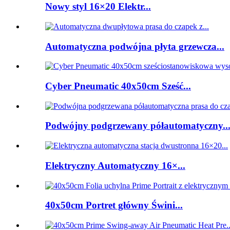
Nowy styl 16×20 Elektr...
Automatyczna podwójna płyta grzewcza...
Cyber ​​Pneumatic 40x50cm Sześć...
Podwójny podgrzewany półautomatyczny..
Elektryczny Automatyczny 16×...
40x50cm Portret główny Świni...