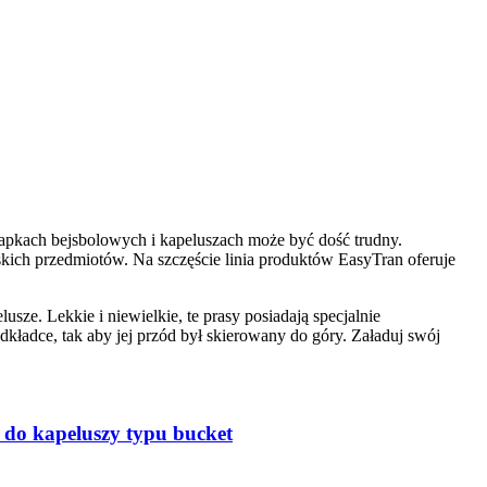
zapkach bejsbolowych i kapeluszach może być dość trudny.
skich przedmiotów. Na szczęście linia produktów EasyTran oferuje
sze. Lekkie i niewielkie, te prasy posiadają specjalnie
kładce, tak aby jej przód był skierowany do góry. Załaduj swój
 do kapeluszy typu bucket