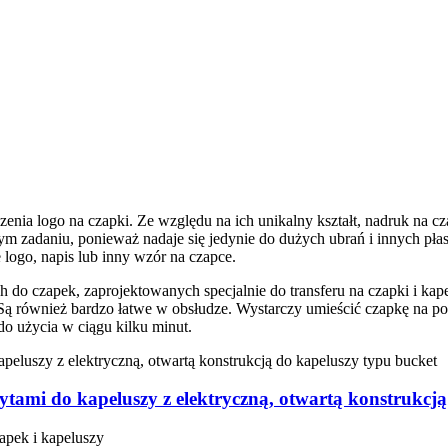
enia logo na czapki. Ze względu na ich unikalny kształt, nadruk na c
ym zadaniu, ponieważ nadaje się jedynie do dużych ubrań i innych pła
 logo, napis lub inny wzór na czapce.
o czapek, zaprojektowanych specjalnie do transferu na czapki i kapelu
Są również bardzo łatwe w obsłudze. Wystarczy umieścić czapkę na pod
o użycia w ciągu kilku minut.
tami do kapeluszy z elektryczną, otwartą konstrukcją