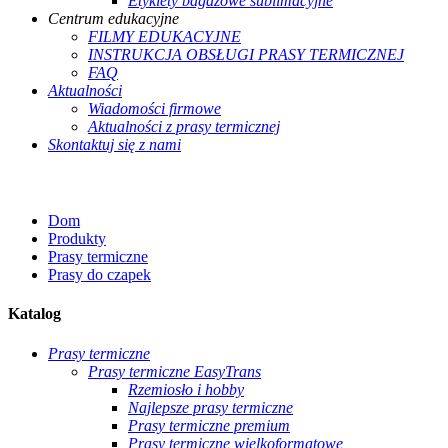
Etykiety bagażowe sublimacyjne
Centrum edukacyjne
FILMY EDUKACYJNE
INSTRUKCJA OBSŁUGI PRASY TERMICZNEJ
FAQ
Aktualności
Wiadomości firmowe
Aktualności z prasy termicznej
Skontaktuj się z nami
Dom
Produkty
Prasy termiczne
Prasy do czapek
Katalog
Prasy termiczne
Prasy termiczne EasyTrans
Rzemiosło i hobby
Najlepsze prasy termiczne
Prasy termiczne premium
Prasy termiczne wielkoformatowe