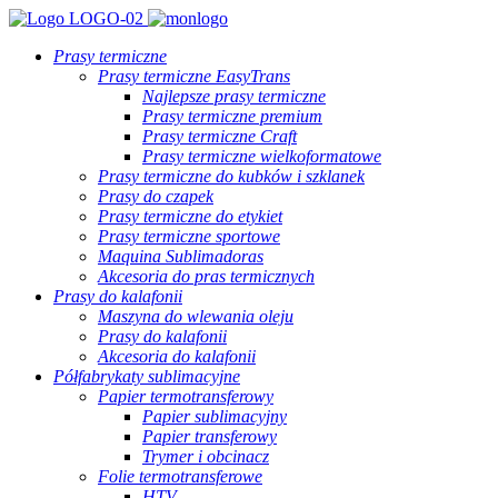
Prasy termiczne
Prasy termiczne EasyTrans
Najlepsze prasy termiczne
Prasy termiczne premium
Prasy termiczne Craft
Prasy termiczne wielkoformatowe
Prasy termiczne do kubków i szklanek
Prasy do czapek
Prasy termiczne do etykiet
Prasy termiczne sportowe
Maquina Sublimadoras
Akcesoria do pras termicznych
Prasy do kalafonii
Maszyna do wlewania oleju
Prasy do kalafonii
Akcesoria do kalafonii
Półfabrykaty sublimacyjne
Papier termotransferowy
Papier sublimacyjny
Papier transferowy
Trymer i obcinacz
Folie termotransferowe
HTV