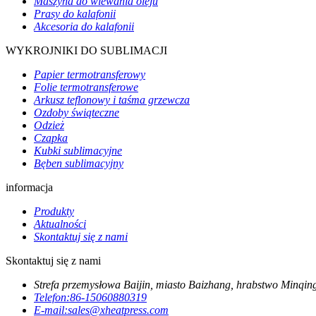
Maszyna do wlewania oleju
Prasy do kalafonii
Akcesoria do kalafonii
WYKROJNIKI DO SUBLIMACJI
Papier termotransferowy
Folie termotransferowe
Arkusz teflonowy i taśma grzewcza
Ozdoby świąteczne
Odzież
Czapka
Kubki sublimacyjne
Bęben sublimacyjny
informacja
Produkty
Aktualności
Skontaktuj się z nami
Skontaktuj się z nami
Strefa przemysłowa Baijin, miasto Baizhang, hrabstwo Minqin
Telefon:
86-15060880319
E-mail:
sales@xheatpress.com