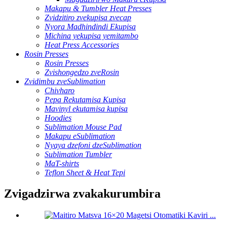
Makapu & Tumbler Heat Presses
Zvidzitiro zvekupisa zvecap
Nyora Madhindindi Ekupisa
Michina yekupisa yemitambo
Heat Press Accessories
Rosin Presses
Rosin Presses
Zvishongedzo zveRosin
Zvidimbu zveSublimation
Chivharo
Pepa Rekutamisa Kupisa
Mavinyl ekutamisa kupisa
Hoodies
Sublimation Mouse Pad
Makapu eSublimation
Nyaya dzefoni dzeSublimation
Sublimation Tumbler
MaT-shirts
Teflon Sheet & Heat Tepi
Zvigadzirwa zvakakurumbira