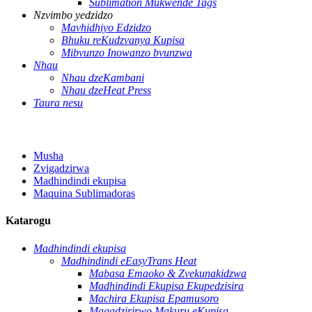
Sublimation Mukwende Tags
Nzvimbo yedzidzo
Mavhidhiyo Edzidzo
Bhuku reKudzvanya Kupisa
Mibvunzo Inowanzo bvunzwa
Nhau
Nhau dzeKambani
Nhau dzeHeat Press
Taura nesu
Musha
Zvigadzirwa
Madhindindi ekupisa
Maquina Sublimadoras
Katarogu
Madhindindi ekupisa
Madhindindi eEasyTrans Heat
Mabasa Emaoko & Zvekunakidzwa
Madhindindi Ekupisa Ekupedzisira
Machira Ekupisa Epamusoro
Magadzirirwo Makuru eKupisa