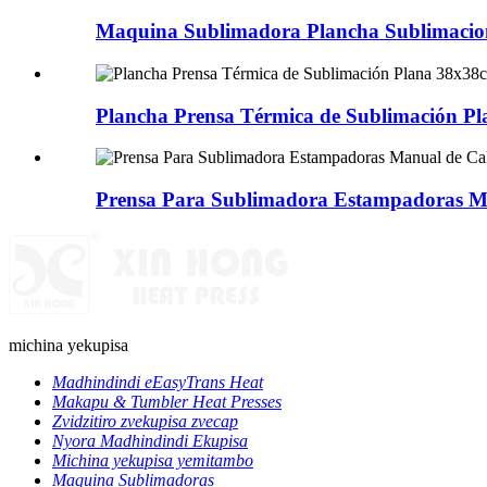
Maquina Sublimadora Plancha Sublimacion
Plancha Prensa Térmica de Sublimación P
Prensa Para Sublimadora Estampadoras M
michina yekupisa
Madhindindi eEasyTrans Heat
Makapu & Tumbler Heat Presses
Zvidzitiro zvekupisa zvecap
Nyora Madhindindi Ekupisa
Michina yekupisa yemitambo
Maquina Sublimadoras