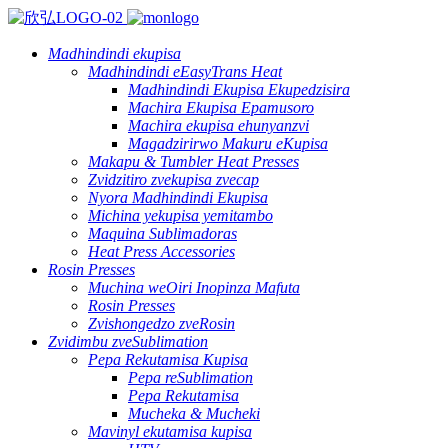
Madhindindi ekupisa
Madhindindi eEasyTrans Heat
Madhindindi Ekupisa Ekupedzisira
Machira Ekupisa Epamusoro
Machira ekupisa ehunyanzvi
Magadzirirwo Makuru eKupisa
Makapu & Tumbler Heat Presses
Zvidzitiro zvekupisa zvecap
Nyora Madhindindi Ekupisa
Michina yekupisa yemitambo
Maquina Sublimadoras
Heat Press Accessories
Rosin Presses
Muchina weOiri Inopinza Mafuta
Rosin Presses
Zvishongedzo zveRosin
Zvidimbu zveSublimation
Pepa Rekutamisa Kupisa
Pepa reSublimation
Pepa Rekutamisa
Mucheka & Mucheki
Mavinyl ekutamisa kupisa