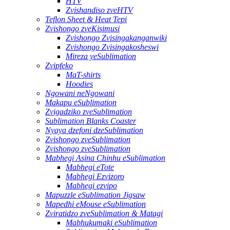
HTV
Zvishandiso zveHTV
Teflon Sheet & Heat Tepi
Zvishongo zveKisimusi
Zvishongo Zvisingakanganwiki
Zvishongo Zvisingakosheswi
Mireza yeSublimation
Zvipfeko
MaT-shirts
Hoodies
Ngowani neNgowani
Makapu eSublimation
Zvigadziko zveSublimation
Sublimation Blanks Coaster
Nyaya dzefoni dzeSublimation
Zvishongo zveSublimation
Zvishongo zveSublimation
Mabhegi Asina Chinhu eSublimation
Mabhegi eTote
Mabhegi Ezvizoro
Mabhegi ezvipo
Mapuzzle eSublimation Jigsaw
Mapedhi eMouse eSublimation
Zviratidzo zveSublimation & Matagi
Mabhukumaki eSublimation