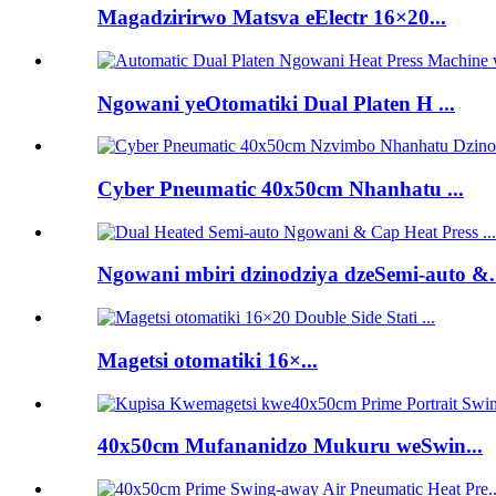
Magadzirirwo Matsva eElectr 16×20...
Ngowani yeOtomatiki Dual Platen H ...
Cyber ​​Pneumatic 40x50cm Nhanhatu ...
Ngowani mbiri dzinodziya dzeSemi-auto &.
Magetsi otomatiki 16×...
40x50cm Mufananidzo Mukuru weSwin...