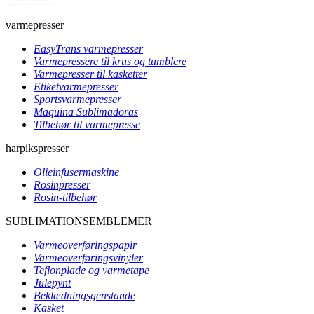
varmepresser
EasyTrans varmepresser
Varmepressere til krus og tumblere
Varmepresser til kasketter
Etiketvarmepresser
Sportsvarmepresser
Maquina Sublimadoras
Tilbehør til varmepresse
harpikspresser
Olieinfusermaskine
Rosinpresser
Rosin-tilbehør
SUBLIMATIONSEMBLEMER
Varmeoverføringspapir
Varmeoverføringsvinyler
Teflonplade og varmetape
Julepynt
Beklædningsgenstande
Kasket