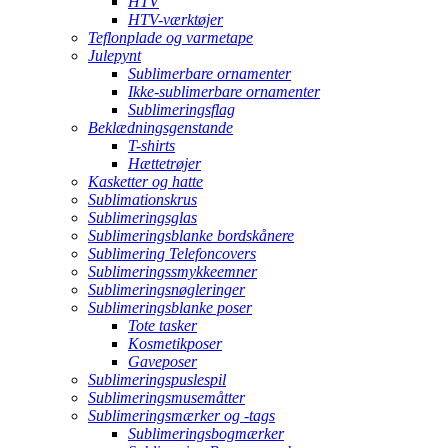
HTV
HTV-værktøjer
Teflonplade og varmetape
Julepynt
Sublimerbare ornamenter
Ikke-sublimerbare ornamenter
Sublimeringsflag
Beklædningsgenstande
T-shirts
Hættetrøjer
Kasketter og hatte
Sublimationskrus
Sublimeringsglas
Sublimeringsblanke bordskånere
Sublimering Telefoncovers
Sublimeringssmykkeemner
Sublimeringsnøgleringer
Sublimeringsblanke poser
Tote tasker
Kosmetikposer
Gaveposer
Sublimeringspuslespil
Sublimeringsmusemåtter
Sublimeringsmærker og -tags
Sublimeringsbogmærker