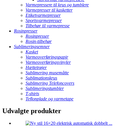
Varmepressere til krus og tumblere
Varmepresser til kasketter
Etiketvarmepresser
Sportsvarmepresser
Tilbehør til varmepresse
Rosinpresser
Rosinpresser
Rosin-tilbehør
Sublimeringsemner
Kasket
Varmeoverføringspapir
Varmeoverføringsvinyler
Hættetrøjer
Sublimering musemåtte
Sublimationskrus
Sublimering Telefoncovers
Sublimeringstumbler
T-shirts
Teflonplade og varmetape
Udvalgte produkter