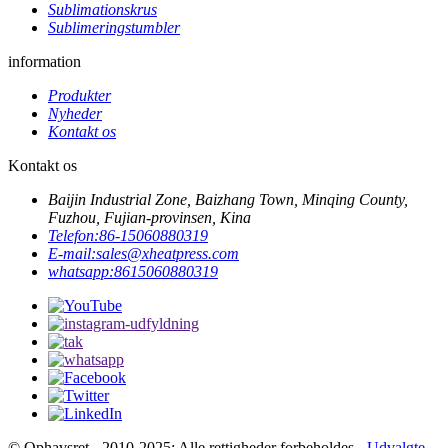
Sublimationskrus
Sublimeringstumbler
information
Produkter
Nyheder
Kontakt os
Kontakt os
Baijin Industrial Zone, Baizhang Town, Minqing County,
Fuzhou, Fujian-provinsen, Kina
Telefon:
86-15060880319
E-mail:
sales@xheatpress.com
whatsapp:
8615060880319
© Ophavsret - 2010-2025: Alle rettigheder forbeholdes. -
Udvalgte