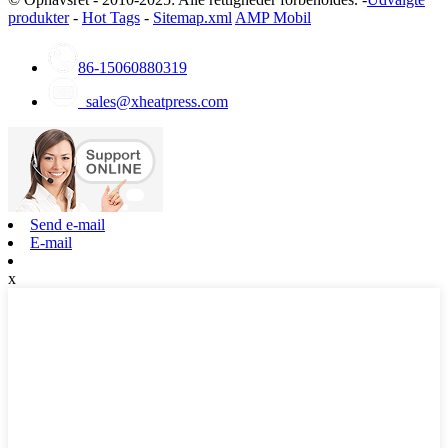
produkter
-
Hot Tags
-
Sitemap.xml
AMP Mobil
86-15060880319
sales@xheatpress.com
Send e-mail
E-mail
x