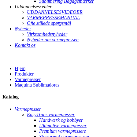
Sublimering Bagagemærker
Uddannelsescenter
UDDANNELSESVIDEOER
VARMEPRESSEMANUAL
Ofte stillede spørgsmål
Nyheder
Virksomhedsnyheder
Nyheder om varmepressen
Kontakt os
Hjem
Produkter
Varmepresser
Maquina Sublimadoras
Katalog
Varmepresser
EasyTrans varmepresser
Håndværk og hobbyer
Ultimative varmepresser
Premium varmepressere
Storformat varmepressere