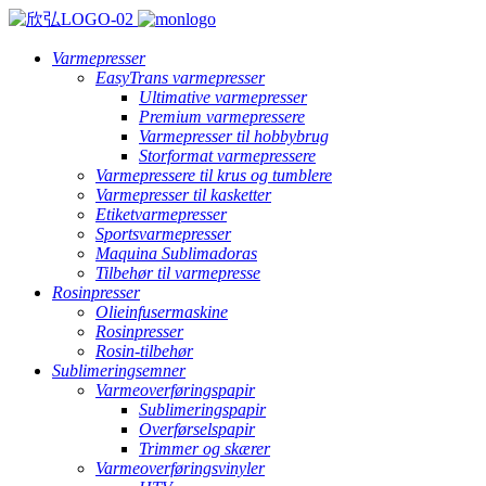
Varmepresser
EasyTrans varmepresser
Ultimative varmepresser
Premium varmepressere
Varmepresser til hobbybrug
Storformat varmepressere
Varmepressere til krus og tumblere
Varmepresser til kasketter
Etiketvarmepresser
Sportsvarmepresser
Maquina Sublimadoras
Tilbehør til varmepresse
Rosinpresser
Olieinfusermaskine
Rosinpresser
Rosin-tilbehør
Sublimeringsemner
Varmeoverføringspapir
Sublimeringspapir
Overførselspapir
Trimmer og skærer
Varmeoverføringsvinyler