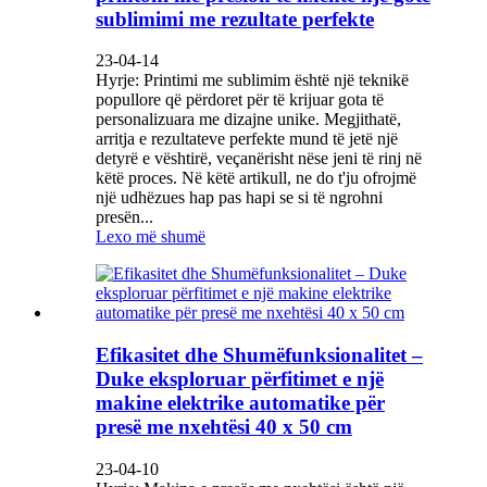
sublimimi me rezultate perfekte
23-04-14
Hyrje: Printimi me sublimim është një teknikë
popullore që përdoret për të krijuar gota të
personalizuara me dizajne unike. Megjithatë,
arritja e rezultateve perfekte mund të jetë një
detyrë e vështirë, veçanërisht nëse jeni të rinj në
këtë proces. Në këtë artikull, ne do t'ju ofrojmë
një udhëzues hap pas hapi se si të ngrohni
presën...
Lexo më shumë
Efikasitet dhe Shumëfunksionalitet –
Duke eksploruar përfitimet e një
makine elektrike automatike për
presë me nxehtësi 40 x 50 cm
23-04-10