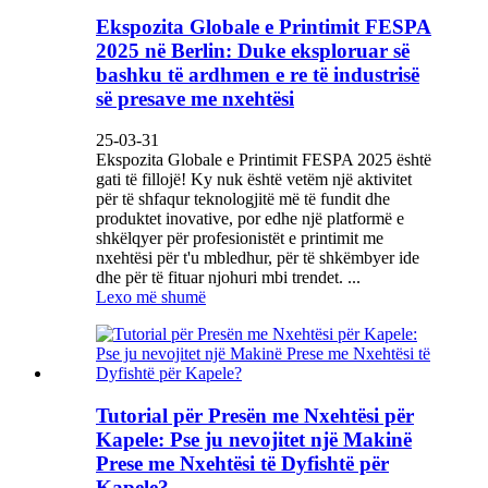
Ekspozita Globale e Printimit FESPA
2025 në Berlin: Duke eksploruar së
bashku të ardhmen e re të industrisë
së presave me nxehtësi
25-03-31
Ekspozita Globale e Printimit FESPA 2025 është
gati të fillojë! Ky nuk është vetëm një aktivitet
për të shfaqur teknologjitë më të fundit dhe
produktet inovative, por edhe një platformë e
shkëlqyer për profesionistët e printimit me
nxehtësi për t'u mbledhur, për të shkëmbyer ide
dhe për të fituar njohuri mbi trendet. ...
Lexo më shumë
Tutorial për Presën me Nxehtësi për
Kapele: Pse ju nevojitet një Makinë
Prese me Nxehtësi të Dyfishtë për
Kapele?