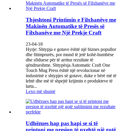
Thjeshtoni Printimin e Filxhanëve me
Makinën Automatike të Presës së
Filxhanëve me Një Prekje Craft
23-04-18
Hyrje: Shtypja e gotave është një biznes popullor
dhe fitimprurës, por mund të jetë kohë-humbëse
dhe sfiduese për të arritur rezultate të
qëndrueshme. Shtypësja Automatic Craft One
Touch Mug Press është një revolucionar në
industrinë e shtypjes së gotave, duke e bërë më të
lehtë dhe më të shpejtë krijimin e produkteve të
larta...
Lexo më shumë
Udhëzues hap pas hapi se si të
printoni me presion të nxehtë një gotë