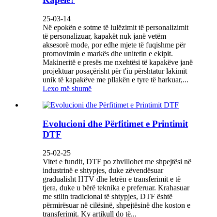
25-03-14
Në epokën e sotme të lulëzimit të personalizimit
të personalizuar, kapakët nuk janë vetëm
aksesorë mode, por edhe mjete të fuqishme për
promovimin e markës dhe unitetin e ekipit.
Makineritë e presës me nxehtësi të kapakëve janë
projektuar posaçërisht për t'iu përshtatur lakimit
unik të kapakëve me pllakën e tyre të harkuar,...
Lexo më shumë
Evolucioni dhe Përfitimet e Printimit
DTF
25-02-25
Vitet e fundit, DTF po zhvillohet me shpejtësi në
industrinë e shtypjes, duke zëvendësuar
gradualisht HTV dhe letrën e transferimit e të
tjera, duke u bërë teknika e preferuar. Krahasuar
me stilin tradicional të shtypjes, DTF është
përmirësuar në cilësinë, shpejtësinë dhe koston e
transferimit. Ky artikull do të...