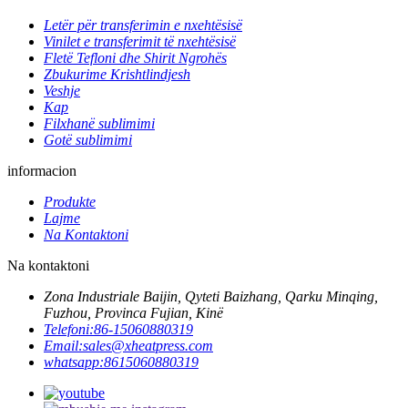
Letër për transferimin e nxehtësisë
Vinilet e transferimit të nxehtësisë
Fletë Tefloni dhe Shirit Ngrohës
Zbukurime Krishtlindjesh
Veshje
Kap
Filxhanë sublimimi
Gotë sublimimi
informacion
Produkte
Lajme
Na Kontaktoni
Na kontaktoni
Zona Industriale Baijin, Qyteti Baizhang, Qarku Minqing,
Fuzhou, Provinca Fujian, Kinë
Telefoni:
86-15060880319
Email:
sales@xheatpress.com
whatsapp:
8615060880319