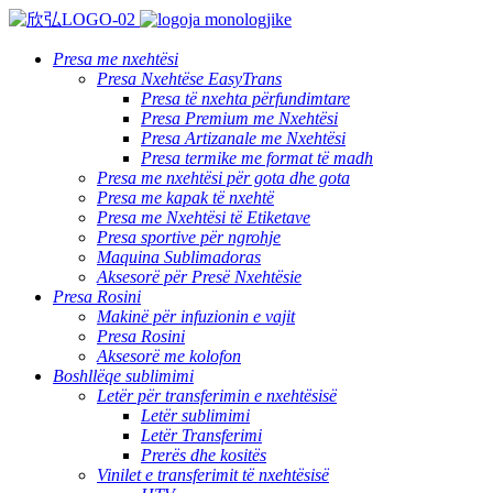
Presa me nxehtësi
Presa Nxehtëse EasyTrans
Presa të nxehta përfundimtare
Presa Premium me Nxehtësi
Presa Artizanale me Nxehtësi
Presa termike me format të madh
Presa me nxehtësi për gota dhe gota
Presa me kapak të nxehtë
Presa me Nxehtësi të Etiketave
Presa sportive për ngrohje
Maquina Sublimadoras
Aksesorë për Presë Nxehtësie
Presa Rosini
Makinë për infuzionin e vajit
Presa Rosini
Aksesorë me kolofon
Boshllëqe sublimimi
Letër për transferimin e nxehtësisë
Letër sublimimi
Letër Transferimi
Prerës dhe kositës
Vinilet e transferimit të nxehtësisë