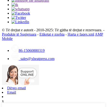
© Të drejtat e autorit - 2010-2025: Të gjitha të drejtat e rezervuara. -
Produkte të Sugjeruara
-
Etiketat e nxehta
-
Harta e faqes.xml
AMP
Mobile
86-15060880319
sales@xheatpress.com
Dërgo email
Email
x