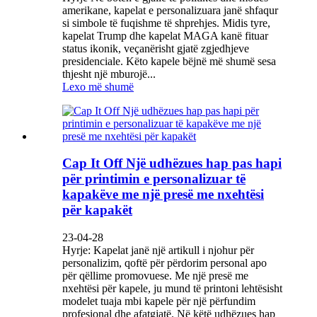
amerikane, kapelat e personalizuara janë shfaqur
si simbole të fuqishme të shprehjes. Midis tyre,
kapelat Trump dhe kapelat MAGA kanë fituar
status ikonik, veçanërisht gjatë zgjedhjeve
presidenciale. Këto kapele bëjnë më shumë sesa
thjesht një mburojë...
Lexo më shumë
Cap It Off Një udhëzues hap pas hapi
për printimin e personalizuar të
kapakëve me një presë me nxehtësi
për kapakët
23-04-28
Hyrje: Kapelat janë një artikull i njohur për
personalizim, qoftë për përdorim personal apo
për qëllime promovuese. Me një presë me
nxehtësi për kapele, ju mund të printoni lehtësisht
modelet tuaja mbi kapele për një përfundim
profesional dhe afatgjatë. Në këtë udhëzues hap