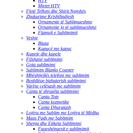
HTV
Mjetet HTV
Fletë Tefloni dhe Shirit Ngrohës
Zbukurime Krishtlindjesh
Ornamente të Sublimueshme
Ornamente jo të sublimueshme
Flamujt e Sublimimit
Veshje
Bluza
Kapuçë me kapuç
Kapele dhe kapele
Filxhanë sublimimi
Gota sublimimi
Sublimim Blanks Coaster
Mbështjellës telefoni me sublimim
Boshllëqe bizhuterish sublimimi
Varëse çelësash me sublimim
Çanta të zbrazëta sublimimi
Çanta Tote
Çanta kozmetike
Çanta Dhuratash
Lojëra me Sublim me Lojëra të Mëdha
Maus Pads me Sublimim
Shenja dhe Etiketa Sublimimi
Faqeshënuesit e sublimimit