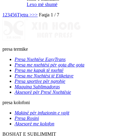
Lexo më shumë
1
2
3
4
5
6
Tjetra >
>>
Faqja 1 / 7
presa termike
Presa Nxehtëse EasyTrans
Presa me nxehtësi për gota dhe gota
Presa me kapak të nxehtë
Presa me Nxehtësi të Etiketave
Presa sportive për ngrohje
Maquina Sublimadoras
Aksesorë për Presë Nxehtësie
presa kolofoni
Makinë për infuzionin e vajit
Presa Rosini
Aksesorë me kolofon
BOSHAT E SUBLIMIMIT