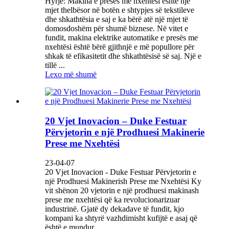
Hyrje: Makina e presës me nxehtësi është një
mjet thelbësor në botën e shtypjes së tekstileve
dhe shkathtësia e saj e ka bërë atë një mjet të
domosdoshëm për shumë biznese. Në vitet e
fundit, makina elektrike automatike e presës me
nxehtësi është bërë gjithnjë e më popullore për
shkak të efikasitetit dhe shkathtësisë së saj. Një e
tillë ...
Lexo më shumë
20 Vjet Inovacion – Duke Festuar
Përvjetorin e një Prodhuesi Makinerie
Prese me Nxehtësi
23-04-07
20 Vjet Inovacion - Duke Festuar Përvjetorin e
një Prodhuesi Makinerish Prese me Nxehtësi Ky
vit shënon 20 vjetorin e një prodhuesi makinash
prese me nxehtësi që ka revolucionarizuar
industrinë. Gjatë dy dekadave të fundit, kjo
kompani ka shtyrë vazhdimisht kufijtë e asaj që
është e mundur...