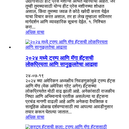
उद्योगांसाठी हीट प्रेस मशीन्स अत्यंत महत्त्वाची आहेत. जर
तुम्ही तुमच्यासाठी योग्य हीट प्रेस मशीनच्या शोधात
असाल, किंवा तुमच्या जवळ ते कोठे खरेदी करता येईल
याचा विचार करत असाल, तर हा लेख तुम्हाला सविस्तर
मार्गदर्शन आणि व्यावहारिक सूचना देईल. १. निश्चित
करा...
अधिक वाचा
२०२४ मध्ये ट्रम्प आणि मॅगा हॅट्सची
लोकप्रियता आणि सानुकूलतेचा आढावा
२४-०७-१९
२०२४ च्या अमेरिकन अध्यक्षीय निवडणुकांमुळे ट्रम्प हॅट्स
आणि मॅगा (मेक अमेरिका ग्रेट अगेन) हॅट्सच्या
लोकप्रियतेत मोठी वाढ झाली आहे. अनेकांसाठी राजकीय
निष्ठा आणि अभिमानाचे प्रतीक असलेल्या या हॅट्सना
प्रचंड मागणी वाढली आहे आणि अनेकदा वैयक्तिक व
सामूहिक ओळख दर्शवण्यासाठी त्या आपल्या आवडीनुसार
तयार करून घेतल्या जातात...
अधिक वाचा