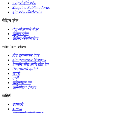
स्पोर्ट्स हीट प्रेस
Maquina Sublimadoras
हीट प्रेस ॲक्सेसरीज
रोझिन प्रेस
तेल ओतण्याचे यंत्र
रोझिन प्रेस
रोझिन ॲक्सेसरीज
सब्लिमेशन ब्लँक्स
हीट ट्रान्सफर पेपर
हीट ट्रान्सफर विनाइल्स
टेफ्लॉन शीट आणि हीट टेप
ख्रिसमसचे दागिने
कपडे
टोपी
सब्लिमेशन मग
सब्लिमेशन टंबलर
माहिती
उत्पादने
बातम्या