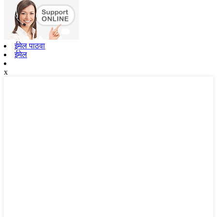
ईमेल पाठवा
ईमेल
x