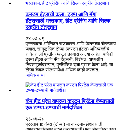
कस्टम हॅट्सची कला: ट्रम्प आणि मॅगा
हॅट्ससाठी भरतकाम, हीट प्रेसिंग आणि सिल्क
स्क्रीन तंत्रज्ञान
२४-०७-०९
प्रस्तावना अमेरिकन राजकारण आणि फॅशनच्या चैतन्यमय
जगात, सानुकूलित टोप्या (कस्टम हॅट्स) अभिव्यक्तीचे
शक्तिशाली प्रतीक म्हणून उदयास आल्या आहेत. यांपैकी,
ट्रम्प हॅट्स आणि मॅगा हॅट्सनी, विशेषतः अध्यक्षीय
निवडणुकांदरम्यान, प्रतिष्ठित दर्जा प्राप्त केला आहे. या
टोप्या केवळ संरक्षणापेक्षा अधिक काही करतात...
अधिक वाचा
कॅप हीट प्रेस वापरून कस्टम प्रिंटेड कॅप्ससाठी
एक टप्प्या-टप्प्याची मार्गदर्शिका
२३-०४-२८
प्रस्तावना: कॅप्स (टोप्या) या कस्टमायझेशनसाठी
(आवश्यकतेनुसार बदल करण्यासाठी) एक लोकप्रिय वस्तू