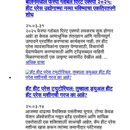
बर्लिनमधील फेस्पा ग्लोबल प्रिंट एक्स्पो २०२५:
हीट प्रेस उद्योगाच्या नव्या भविष्याचा एकत्रितपणे
शोध
२५-०३-३१
२०२५ फेस्पा ग्लोबल प्रिंट एक्स्पो लवकरच सुरू होणार
आहे! हा केवळ अत्याधुनिक तंत्रज्ञान आणि नाविन्यपूर्ण
उत्पादने प्रदर्शित करण्याचा कार्यक्रम नाही, तर हीट
प्रेस व्यावसायिकांना एकत्र येण्यासाठी, विचारांची
देवाणघेवाण करण्यासाठी आणि ट्रेंड्सबद्दल माहिती
मिळवण्यासाठी एक उत्कृष्ट व्यासपीठ देखील आहे. ...
अधिक वाचा
हॅट हीट प्रेस ट्युटोरियल: तुम्हाला ड्युअल हीट
हॅट प्रेस मशीनची गरज का आहे?
२५-०३-१४
आजच्या वाढत्या वैयक्तिक पसंतीच्या युगात, टोप्या केवळ
फॅशन ॲक्सेसरीज नसून ब्रँड प्रमोशन आणि सांघिक
एकतेसाठी एक शक्तिशाली साधनही आहेत. कॅप हीट प्रेस
मशीन्स खास करून त्यांच्या कमानीदार प्लॅटेनसह