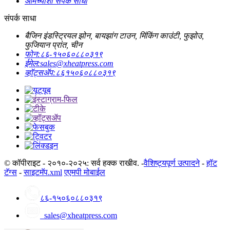
आमच्याशी संपर्क साधा
संपर्क साधा
बैजिन इंडस्ट्रियल झोन, बायझांग टाउन, मिंकिंग काउंटी, फुझोउ,
फुजियान प्रांत, चीन
फोन:
८६-१५०६०८८०३१९
ईमेल:
sales@xheatpress.com
व्हॉट्सॲप:
८६१५०६०८८०३१९
© कॉपीराइट - २०१०-२०२५: सर्व हक्क राखीव. -
वैशिष्ट्यपूर्ण उत्पादने
-
हॉट
टॅग्स
-
साइटमॅप.xml
एएमपी मोबाईल
८६-१५०६०८८०३१९
sales@xheatpress.com