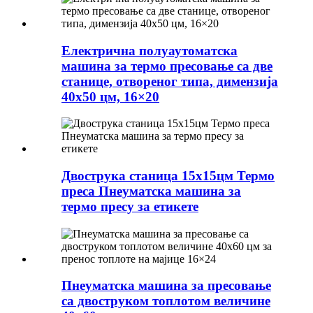
Електрична полуаутоматска
машина за термо пресовање са две
станице, отвореног типа, димензија
40x50 цм, 16×20
Двострука станица 15x15цм Термо
преса Пнеуматска машина за
термо пресу за етикете
Пнеуматска машина за пресовање
са двоструком топлотом величине