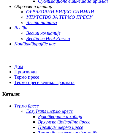
Сублимационе етикете за пртљаг
Образовни центар
ОБРАЗОВНИ ВИДЕО СНИМЦИ
УПУТСТВО ЗА ТЕРМО ПРЕСУ
Честа питања
Вести
Вести компаније
Вести из Heat Press-а
Контактирајте нас
Дом
Производи
Термо пресе
Термо пресе великог формата
Каталог
Термо пресе
EasyTrans термо пресе
Рукотворине и хобији
Врхунске топлотне пресе
Премиум термо пресе
Термо пресе великог формата