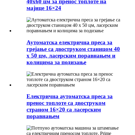
40x60 цм за пренос топлоте на
мајице 16×24
Аутоматска електрична преса за
грејање са двоструком станицом 40
x 50 цм, ласерским поравнањем и
колицима за подизање
Електрична аутоматска преса за
пренос топлоте са двоструком
страном 16×20 са ласерским
поравнањем