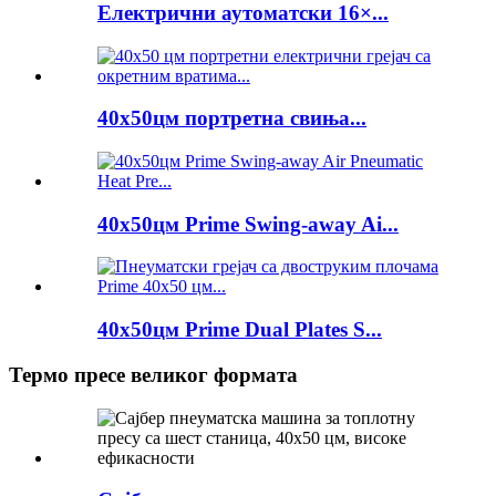
Електрични аутоматски 16×...
40x50цм портретна свиња...
40x50цм Prime Swing-away Ai...
40x50цм Prime Dual Plates S...
Термо пресе великог формата