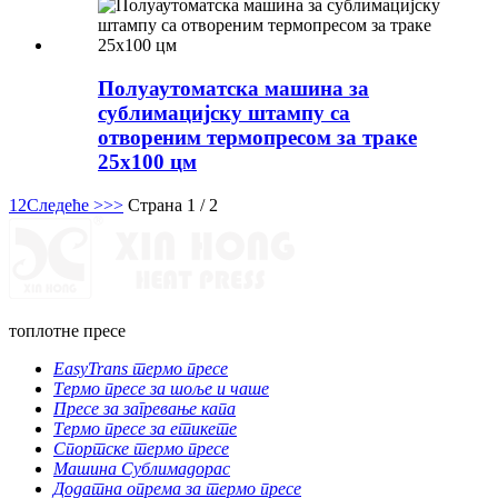
Полуаутоматска машина за
сублимацијску штампу са
отвореним термопресом за траке
25x100 цм
1
2
Следеће >
>>
Страна 1 / 2
топлотне пресе
EasyTrans термо пресе
Термо пресе за шоље и чаше
Пресе за загревање капа
Термо пресе за етикете
Спортске термо пресе
Машина Сублимадорас
Додатна опрема за термо пресе