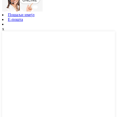
Пошаљи имејл
Е-пошта
x