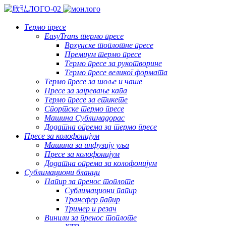
Термо пресе
EasyTrans термо пресе
Врхунске топлотне пресе
Премиум термо пресе
Термо пресе за рукотворине
Термо пресе великог формата
Термо пресе за шоље и чаше
Пресе за загревање капа
Термо пресе за етикете
Спортске термо пресе
Машина Сублимадорас
Додатна опрема за термо пресе
Пресе за колофонијум
Машина за инфузију уља
Пресе за колофонијум
Додатна опрема за колофонијум
Сублимациони бланци
Папир за пренос топлоте
Сублимациони папир
Трансфер папир
Тример и резач
Винили за пренос топлоте