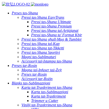
Preses tas-Sħana
Pressi tas-Sħana EasyTrans
Pressi tas-Sħana Ultimate
Pressi tas-Sħana Premium
Pressi tas-Sħana tal-Artiġjanat
Pressi tas-Sħana ta' Format Kbir
Pressi tas-Sħana għall-Mug & Tumbler
Pressi tas-Sħana tal-Kap
Pressi tas-Sħana tat-Tikketti
Pressi tas-Sħana Sportivi
Magni tas-Sublimaturi
Aċċessorji tal-Istampa tas-Sħana
Preses tar-Rosin
Magna tal-Infuser taż-Żejt
Preses tar-Rosin
Aċċessorji tar-Rożin
Blanks tas-Sublimazzjoni
Karta tat-Trasferiment tas-Sħana
Karta tas-Sublimazzjoni
Karta tat-Trasferiment
Trimmer u Cutter
Vinilji tat-Trasferiment tas-Sħana