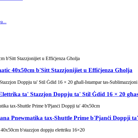
tic 40x50cm b'Sitt Stazzjonijiet u Effiċjenza Għolja
trika ta' Stazzjon Doppju ta' Stil Ġdid 16 × 20 għas-
ħana Pnewmatika tax-Shuttle Prime b'Pjanċi Doppji t