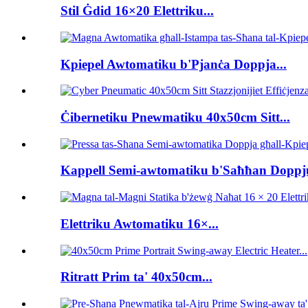
Stil Ġdid 16×20 Elettriku...
Kpiepel Awtomatiku b'Pjanċa Doppja...
Ċibernetiku Pnewmatiku 40x50cm Sitt...
Kappell Semi-awtomatiku b'Saħħan Doppju
Elettriku Awtomatiku 16×...
Ritratt Prim ta' 40x50cm...