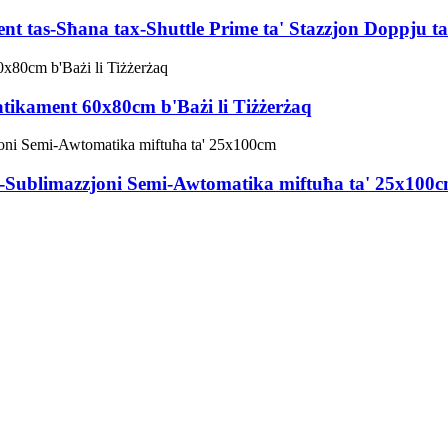
nt tas-Sħana tax-Shuttle Prime ta' Stazzjon Doppju t
tikament 60x80cm b'Bażi li Tiżżerżaq
-Sublimazzjoni Semi-Awtomatika miftuħa ta' 25x100