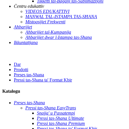
Tikketti tal-Bagalji tas-Sublimazzjoni
Ċentru edukattiv
VIDEOS EDUKATTIVI
MANWAL TAL-ISTAMPA TAS-SĦANA
Mistoqsijiet Frekwenti
Aħbarijiet
Aħbarijiet tal-Kumpanija
Aħbarijiet dwar l-Istampa tas-Sħana
Ikkuntattjana
Dar
Prodotti
Preses tas-Sħana
Pressi tas-Sħana ta' Format Kbir
Katalogu
Preses tas-Sħana
Pressi tas-Sħana EasyTrans
Snajja' u Passatempi
Pressi tas-Sħana Ultimate
Pressi tas-Sħana Premium
Pressi tas-Sħana ta' Format Kbir