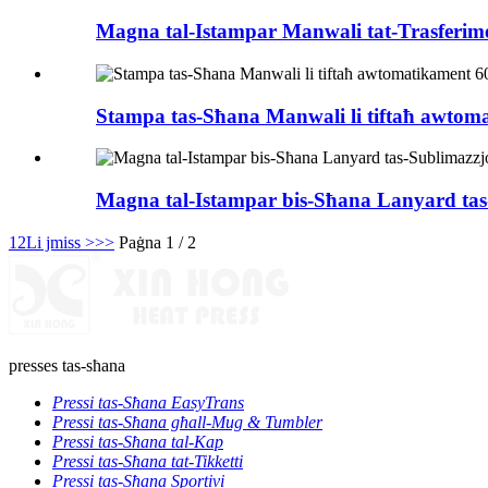
Magna tal-Istampar Manwali tat-Trasferime
Stampa tas-Sħana Manwali li tiftaħ awtoma
Magna tal-Istampar bis-Sħana Lanyard tas
1
2
Li jmiss >
>>
Paġna 1 / 2
presses tas-sħana
Pressi tas-Sħana EasyTrans
Pressi tas-Sħana għall-Mug & Tumbler
Pressi tas-Sħana tal-Kap
Pressi tas-Sħana tat-Tikketti
Pressi tas-Sħana Sportivi