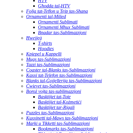
HTV
Għodda tal-HTV
Folja tat-Teflon u Tejp tas-Sħana
Ornamenti tal-Milied
Ornamenti Sublimati
Ornamenti Mhux Sublimati
Bnadar tas-Sublimazzjoni
Ħwejjeġ
T-shirts
Hoodies
Kpiepel u Kappelli
Mugs tas-Sublimazzjoni
Tazzi tas-Sublimazzjoni
Coaster tal-Blanks tas-Sublimazzjoni
Kaxxi tat-Telefon tas-Sublimazzjoni
Blanks tal-Ġojjellerija tas-Sublimazzjoni
Ċwievet tas-Sublimazzjoni
Boroż vojta tas-sublimazzjoni
Basktijiet tat-Tote
Basktijiet tal-Kożmetiċi
Basktijiet tar-Rigali
Puzzles tas-Sublimazzjoni
Kuxxinetti tal-Maws tas-Sublimazzjoni
Marki u Tikketti tas-Sublimazzjoni
Bookmarks tas-Sublimazzjoni