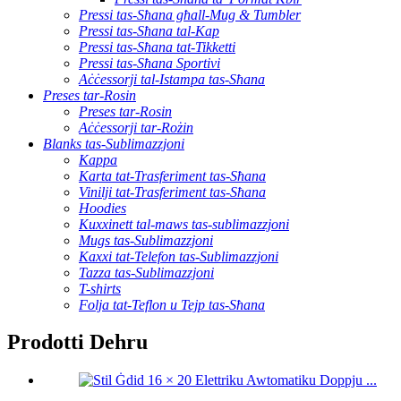
Pressi tas-Sħana għall-Mug & Tumbler
Pressi tas-Sħana tal-Kap
Pressi tas-Sħana tat-Tikketti
Pressi tas-Sħana Sportivi
Aċċessorji tal-Istampa tas-Sħana
Preses tar-Rosin
Preses tar-Rosin
Aċċessorji tar-Rożin
Blanks tas-Sublimazzjoni
Kappa
Karta tat-Trasferiment tas-Sħana
Vinilji tat-Trasferiment tas-Sħana
Hoodies
Kuxxinett tal-maws tas-sublimazzjoni
Mugs tas-Sublimazzjoni
Kaxxi tat-Telefon tas-Sublimazzjoni
Tazza tas-Sublimazzjoni
T-shirts
Folja tat-Teflon u Tejp tas-Sħana
Prodotti Dehru