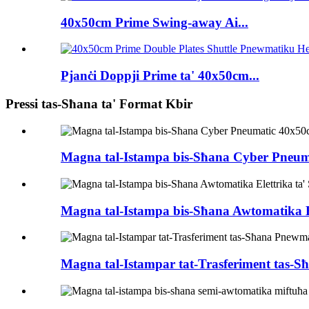
40x50cm Prime Swing-away Ai...
Pjanċi Doppji Prime ta' 40x50cm...
Pressi tas-Sħana ta' Format Kbir
Magna tal-Istampa bis-Sħana Cyber ​​Pneuma
Magna tal-Istampa bis-Sħana Awtomatika Elet
Magna tal-Istampar tat-Trasferiment tas-S