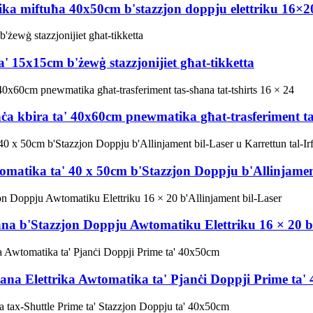
ka miftuħa 40x50cm b'stazzjon doppju elettriku 16×2
 15x15cm b'żewġ stazzjonijiet għat-tikketta
a kbira ta' 40x60cm pnewmatika għat-trasferiment tas
matika ta' 40 x 50cm b'Stazzjon Doppju b'Allinjament 
ana b'Stazzjon Doppju Awtomatiku Elettriku 16 × 20 b'
ħana Elettrika Awtomatika ta' Pjanċi Doppji Prime ta