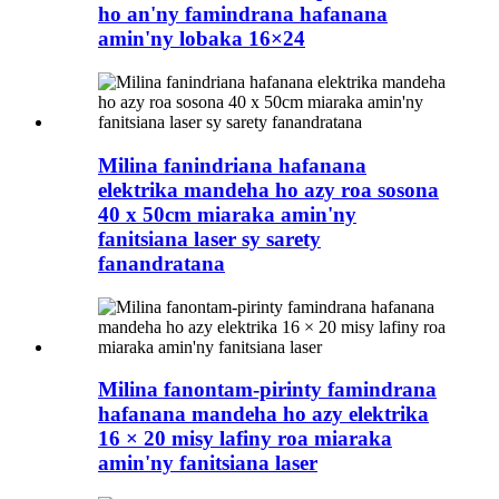
ho an'ny famindrana hafanana
amin'ny lobaka 16×24
Milina fanindriana hafanana
elektrika mandeha ho azy roa sosona
40 x 50cm miaraka amin'ny
fanitsiana laser sy sarety
fanandratana
Milina fanontam-pirinty famindrana
hafanana mandeha ho azy elektrika
16 × 20 misy lafiny roa miaraka
amin'ny fanitsiana laser