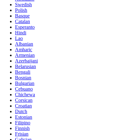
Swedish
Polish
Basque
Catalan
Esperanto
Hindi
Lao
Albanian
Amharic
Armenian
Azerbaijani
Belarusian
Bengali
Bosnian
Bulgarian
Cebuano
Chichewa
Corsican
Croatian
Dutch
Estonian
Filipino
Finnish
Frisian
Galician