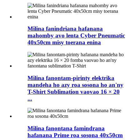
Milina fanindriana hafanana
mahomby avo lenta Cyber ​​Pneumatic
40x50cm misy toerana enina
Milina fanontam-pirinty elektrika
mandeha ho azy roa sosona ho an'ny
T-Shirt Sublimation vaovao 16 × 20
...
Milina fanontana famindrana
hafanana Prime roa sosona 40x50cm