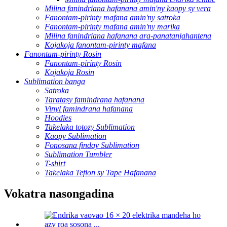
Milina fanindriana hafanana amin'ny kaopy sy vera
Fanontam-pirinty mafana amin'ny satroka
Fanontam-pirinty mafana amin'ny marika
Milina fanindriana hafanana ara-panatanjahantena
Kojakoja fanontam-pirinty mafana
Fanontam-pirinty Rosin
Fanontam-pirinty Rosin
Kojakoja Rosin
Sublimation banga
Satroka
Taratasy famindrana hafanana
Vinyl famindrana hafanana
Hoodies
Takelaka totozy Sublimation
Kaopy Sublimation
Fonosana finday Sublimation
Sublimation Tumbler
T-shirt
Takelaka Teflon sy Tape Hafanana
Vokatra nasongadina