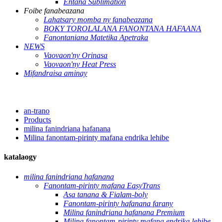
Entana Sublimation
Foibe fanabeazana
Lahatsary momba ny fanabeazana
BOKY TOROLALANA FANONTANA HAFAANA
Fanontaniana Matetika Apetraka
NEWS
Vaovaon'ny Orinasa
Vaovaon'ny Heat Press
Mifandraisa aminay
an-trano
Products
milina fanindriana hafanana
Milina fanontam-pirinty mafana endrika lehibe
katalaogy
milina fanindriana hafanana
Fanontam-pirinty mafana EasyTrans
Asa tanana & Fialam-boly
Fanontam-pirinty hafanana farany
Milina fanindriana hafanana Premium
Milina fanontam-pirinty mafana endrika lehibe